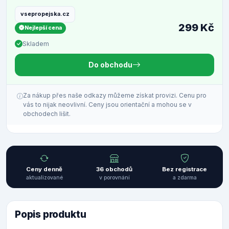
vsepropejska.cz
299 Kč
Nejlepší cena
Skladem
Do obchodu
Za nákup přes naše odkazy můžeme získat provizi. Cenu pro
vás to nijak neovlivní. Ceny jsou orientační a mohou se v
obchodech lišit.
Ceny denně
36 obchodů
Bez registrace
aktualizované
v porovnání
a zdarma
Popis produktu