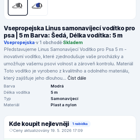
Vsepropejska Linus samonavíjecí vodítko pro
psa | 5 m Barva: Šedá, Délka vodítka: 5 m
Vsepropejska
·
v 1 obchodě
·
Skladem
Představujeme Linus Samonavíjecí Vodítko pro Psa 5 m -
inovativní vodítko, které zjednodušuje vaše procházky a
umožňuje vašemu psovi volnost a zároveň kontrolu. Materiál
Toto vodítko je vyrobeno z kvalitního a odolného materiálu,
který zajišťuje jeho dlouhou...
Číst dále
Barva
Modrá
Délka vodítka
5 m
Typ
Samonavíjecí
Materiál
Plast a nylon
Kde koupit nejlevněji
1 nabídka
Ceny aktualizovány 19. 5. 2026 17:09