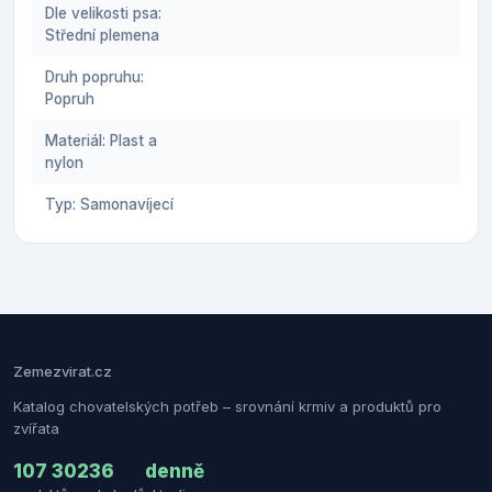
Dle velikosti psa:
Střední plemena
Druh popruhu:
Popruh
Materiál: Plast a
nylon
Typ: Samonavíjecí
Zemezvirat.cz
Katalog chovatelských potřeb – srovnání krmiv a produktů pro
zvířata
107 302
36
denně