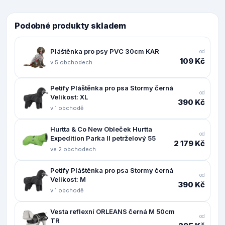
Podobné produkty skladem
Pláštěnka pro psy PVC 30cm KAR
od
109 Kč
v 5 obchodech
Petify Pláštěnka pro psa Stormy černá
od
Velikost: XL
390 Kč
v 1 obchodě
Hurtta & Co New Obleček Hurtta
od
Expedition Parka II petrželový 55
2 179 Kč
ve 2 obchodech
Petify Pláštěnka pro psa Stormy černá
od
Velikost: M
390 Kč
v 1 obchodě
Vesta reflexní ORLEANS černá M 50cm
od
TR