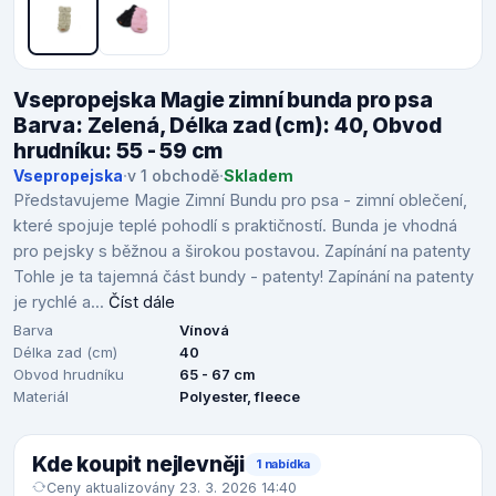
Vsepropejska Magie zimní bunda pro psa
Barva: Zelená, Délka zad (cm): 40, Obvod
hrudníku: 55 - 59 cm
Vsepropejska
·
v 1 obchodě
·
Skladem
Představujeme Magie Zimní Bundu pro psa - zimní oblečení,
které spojuje teplé pohodlí s praktičností. Bunda je vhodná
pro pejsky s běžnou a širokou postavou. Zapínání na patenty
Tohle je ta tajemná část bundy - patenty! Zapínání na patenty
je rychlé a...
Číst dále
Barva
Vínová
Délka zad (cm)
40
Obvod hrudníku
65 - 67 cm
Materiál
Polyester, fleece
Kde koupit nejlevněji
1 nabídka
Ceny aktualizovány 23. 3. 2026 14:40