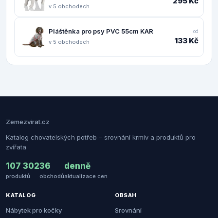
295 Kč
v 5 obchodech
Pláštěnka pro psy PVC 55cm KAR
od
133 Kč
v 5 obchodech
Zemezvirat.cz
Katalog chovatelských potřeb – srovnání krmiv a produktů pro
zvířata
107 302
36
denně
produktů
obchodů
aktualizace cen
KATALOG
OBSAH
Nábytek pro kočky
Srovnání