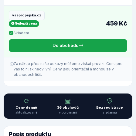
vsepropejska.cz
459 Kč
Nejlepší cena
Skladem
Do obchodu
Za nákup přes naše odkazy můžeme získat provizi. Cenu pro
vás to nijak neovlivní. Ceny jsou orientační a mohou se v
obchodech lišit.
Ceny denně
36 obchodů
Bez registrace
aktualizované
v porovnání
a zdarma
Popis produktu