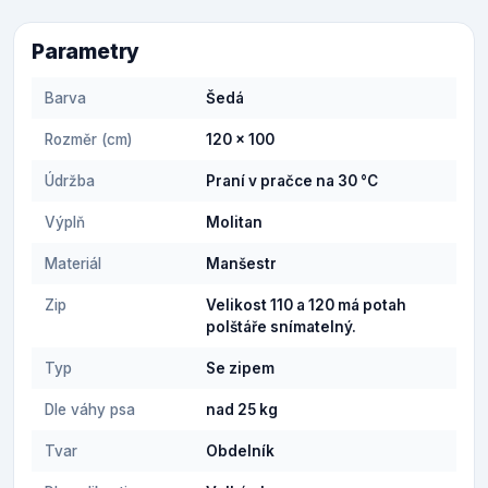
Parametry
Barva
Šedá
Rozměr (cm)
120 x 100
Údržba
Praní v pračce na 30 °C
Výplň
Molitan
Materiál
Manšestr
Zip
Velikost 110 a 120 má potah
polštáře snímatelný.
Typ
Se zipem
Dle váhy psa
nad 25 kg
Tvar
Obdelník