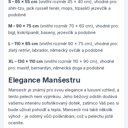
S – 65 x 55 cm
(vnitřní rozměr 45 x 40 cm), vhodné pro:
shih-tzu, jack russell teriér, mops, trpasličí jezevčík a
podobné
M – 90 x 75 cm
(vnitřní rozměr 70 x 60 cm), vhodné pro:
bígl, kokršpaněl, basenji, jezevčík a podobné
L – 110 x 85 cm
(vnitřní rozměr 90 x 75 cm), vhodné pro:
zlatý retrívr, labrador, německý ovčák a podobné
XL – 130 x 110 cm
(vnitřní rozměr 110 x 90 cm), vhodné
pro: mastif, bernardýn, německá doga a podobné
Elegance Manšestru
Mansestr je známý pro svou elegance a luxusní vzhled, a
tento pelech není výjimkou. Jeho béžový odstín dodává
vašemu interiéru sofistikovaný dotek, zatímco Váš pes si
bude užívat pohodlí a tepla. Mansestr má také několik
výhod - je odolný vůči poškrábání, což u pelechu jistě
oceníte.