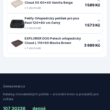
od
Cloud XS 60x40 Vanilla Beige
1 589 Kč
v 1 obchodě
Petify Ortopedický pelíšek pro psa
od
Rest 120x80 cm černý
1 573 Kč
v 1 obchodě
EXPLORER DOG Pelech ortopedický
od
Cloud L 115x90 Mocha Brown
3 989 Kč
v 1 obchodě
Zemezvirat.cz
Katalog chovatelských potřeb – srovnání krmiv a produktů pro
zvířata
107 302
36
denně