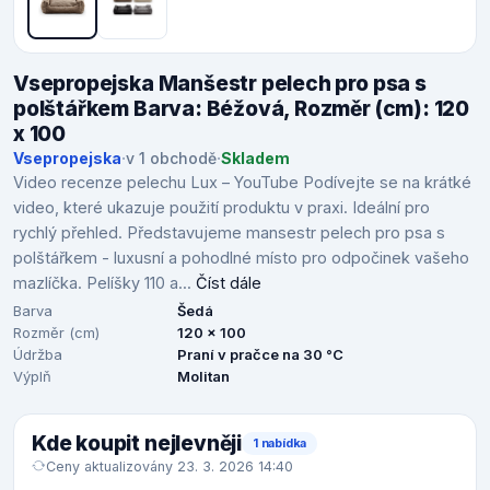
Vsepropejska Manšestr pelech pro psa s
polštářkem Barva: Béžová, Rozměr (cm): 120
x 100
Vsepropejska
·
v 1 obchodě
·
Skladem
Video recenze pelechu Lux – YouTube Podívejte se na krátké
video, které ukazuje použití produktu v praxi. Ideální pro
rychlý přehled. Představujeme mansestr pelech pro psa s
polštářkem - luxusní a pohodlné místo pro odpočinek vašeho
mazlíčka. Pelíšky 110 a...
Číst dále
Barva
Šedá
Rozměr (cm)
120 x 100
Údržba
Praní v pračce na 30 °C
Výplň
Molitan
Kde koupit nejlevněji
1 nabídka
Ceny aktualizovány 23. 3. 2026 14:40