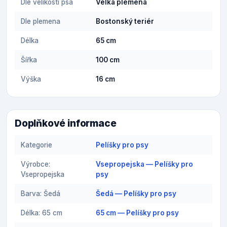
Dle velikosti psa
Velká plemena
Dle plemena
Bostonský teriér
Délka
65 cm
Šířka
100 cm
Výška
16 cm
Doplňkové informace
Kategorie
Pelíšky pro psy
Výrobce:
Vsepropejska — Pelíšky pro
Vsepropejska
psy
Barva: Šedá
Šedá — Pelíšky pro psy
Délka: 65 cm
65 cm — Pelíšky pro psy