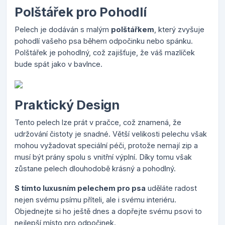
Polštářek pro Pohodlí
Pelech je dodáván s malým
polštářkem
, který zvyšuje
pohodlí vašeho psa během odpočinku nebo spánku.
Polštářek je pohodlný, což zajišťuje, že váš mazlíček
bude spát jako v bavlnce.
Praktický Design
Tento pelech lze prát v pračce, což znamená, že
udržování čistoty je snadné. Větší velikosti pelechu však
mohou vyžadovat speciální péči, protože nemají zip a
musí být prány spolu s vnitřní výplní. Díky tomu však
zůstane pelech dlouhodobě krásný a pohodlný.
S tímto luxusním pelechem pro psa
uděláte radost
nejen svému psímu příteli, ale i svému interiéru.
Objednejte si ho ještě dnes a dopřejte svému psovi to
nejlepší místo pro odpočinek.