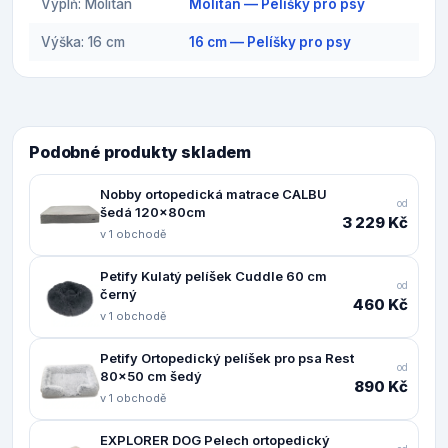
Výplň: Molitan
Molitan — Pelíšky pro psy
Výška: 16 cm
16 cm — Pelíšky pro psy
Podobné produkty skladem
Nobby ortopedická matrace CALBU
od
šedá 120x80cm
3 229 Kč
v 1 obchodě
Petify Kulatý pelíšek Cuddle 60 cm
od
černý
460 Kč
v 1 obchodě
Petify Ortopedický pelíšek pro psa Rest
od
80x50 cm šedý
890 Kč
v 1 obchodě
EXPLORER DOG Pelech ortopedický