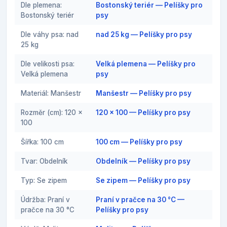
Dle plemena:
Bostonský teriér — Pelíšky pro
Bostonský teriér
psy
Dle váhy psa: nad
nad 25 kg — Pelíšky pro psy
25 kg
Dle velikosti psa:
Velká plemena — Pelíšky pro
Velká plemena
psy
Materiál: Manšestr
Manšestr — Pelíšky pro psy
Rozměr (cm): 120 x
120 x 100 — Pelíšky pro psy
100
Šířka: 100 cm
100 cm — Pelíšky pro psy
Tvar: Obdelník
Obdelník — Pelíšky pro psy
Typ: Se zipem
Se zipem — Pelíšky pro psy
Údržba: Praní v
Praní v pračce na 30 °C —
pračce na 30 °C
Pelíšky pro psy