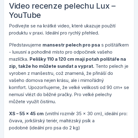
Video recenze pelechu Lux –
YouTube
Podívejte se na krátké video, které ukazuje použití
produktu v praxi. Ideální pro rychlý přehled.
Představujeme
mansestr pelech pro psa
s polštářkem
- luxusní a pohodlné místo pro odpočinek vašeho
mazlíčka.
Pelíšky 110 a 120 cm mají p
otah polštáře na
zip, takže ho můžete sundat a vyprat.
Tento pelech je
vyroben z manšestru, což znamená, že přináší do
vašeho domova nejen krásu, ale i mimořádný
komfort.
Upozorňujeme, že velké velikosti od 90 cm+ se
nemusí vlézt do běžné pračky. Pro velké pelechy
můžete využít čistírnu.
XS – 55 x 45 cm
(vnitřní rozměr 35 x 30 cm), ideální pro:
čivava, jorkšírský teriér, maltézský psík a
podobné (ideální pro psa do 2 kg)