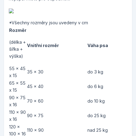
*Všechny rozměry jsou uvedeny v cm
Rozměr
(délka +
Vnitřní rozměr
Váha psa
šířka +
výška)
55 x 45
35 x 30
do 3 kg
x 15
65 x 55
45 x 40
do 6 kg
x 15
90 x 75
70 x 60
do 10 kg
x 16
110 x 90
90 x 75
do 25 kg
x 16
120 x
110 x 90
nad 25 kg
100 x 16