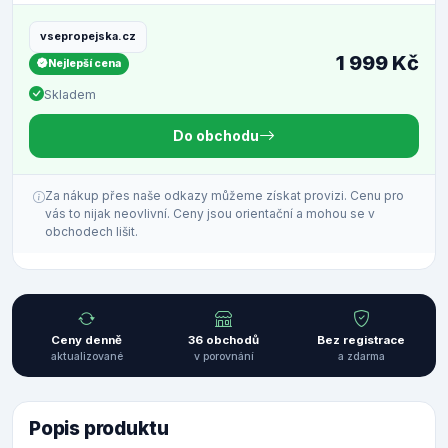
vsepropejska.cz
1 999 Kč
Nejlepší cena
Skladem
Do obchodu
Za nákup přes naše odkazy můžeme získat provizi. Cenu pro
vás to nijak neovlivní. Ceny jsou orientační a mohou se v
obchodech lišit.
Ceny denně
36 obchodů
Bez registrace
aktualizované
v porovnání
a zdarma
Popis produktu