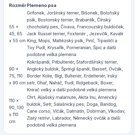
Rozměr
Plemeno psa
Grifonek, Joršírský terrier, Bišonek, Boloňský
psík, Bostonský terrier, Brabantík, Čínský
55 x
chocholatý pes, Čivava, Francouzský buldoček,
45, 65
Jack Russel terrier, Foxteriér , Jezevčík, Kavalír
x 55 cm
King, Mops, Maltézský psík, Pinč, Trpasličí a
Toy Pudl, Krysařík, Pomeranian, Špic a další
podobně velká plemena
Kokršpaněl, Pitbulteriér, Stafordšírský terrier,
90 x
Anglický buldok, Špringl španěl, Basset, Ovčák,
75, 110
Border Kolie, Bígl, Bulteriér, Erdelteriér, Irský
x 90 cm
setr, Ohař, Naháč, Pudl, Ridgeback, Boxer,
Knírač velký a další podobně velká plemena
Chrt, Aljašský malamute, Akita Inu, Americký
110 x
buldok, Setr, Salašnický pes, Doga, Bandog,
90, 130
Cane corso, Vlčák, Dalmatín, Dobrman, Vlkodav,
x 110
Zlatý retrívr, Labrador, Německý ovčák a další
cm
podobně velká plemena