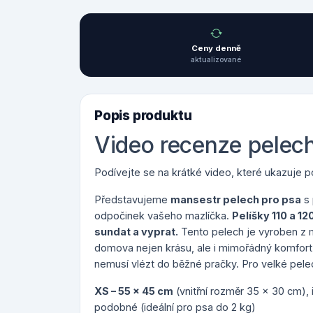
Ceny denně
aktualizované
Popis produktu
Video recenze pelec
Podívejte se na krátké video, které ukazuje pou
Představujeme
mansestr pelech pro psa
s 
odpočinek vašeho mazlíčka.
Pelíšky 110 a 12
sundat a vyprat.
Tento pelech je vyroben z 
domova nejen krásu, ale i mimořádný komfort
nemusí vlézt do běžné pračky. Pro velké pelec
XS – 55 x 45 cm
(vnitřní rozměr 35 x 30 cm), i
podobné (ideální pro psa do 2 kg)