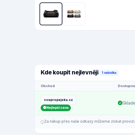
Kde koupit nejlevněji
1 nabídka
Obchod
Dostupno
vsepropejska.cz
Sklad
Nejlepší cena
Za nákup přes naše odkazy můžeme získat provizi. C