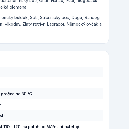
rdelteriér, Irský setr, Ohař, Naháč, Pudl, Ridgeback,
 velká plemena
Americký buldok, Setr, Salašnický pes, Doga, Bandog,
, Vlkodav, Zlatý retrívr, Labrador, Německý ovčák a
5
v pračce na 30 °C
n
str
st 110 a 120 má potah polštáře snímatelný.