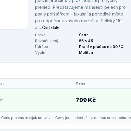
použití produktu v praxi. Ideální pro rychlý
přehled. Představujeme mansestr pelech pro
psa s polštářkem - luxusní a pohodlné místo
pro odpočinek vašeho mazlíčka. Pelíšky 110
a...
Číst dále
Barva
Šedá
Rozměr (cm)
55 x 45
Údržba
Praní v pračce na 30 °C
Výplň
Molitan
st
Cena
799 Kč
em
enu pro vás to nijak neovlivní. Ceny jsou orientační a mohou se v obchodech