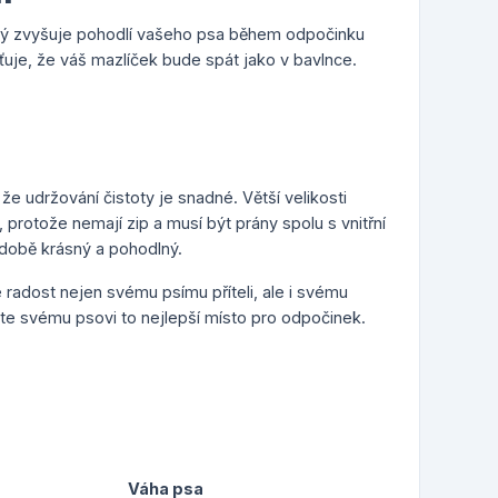
erý zvyšuje pohodlí vašeho psa během odpočinku
ťuje, že váš mazlíček bude spát jako v bavlnce.
e udržování čistoty je snadné. Větší velikosti
protože nemají zip a musí být prány spolu s vnitřní
odobě krásný a pohodlný.
 radost nejen svému psímu příteli, ale i svému
ejte svému psovi to nejlepší místo pro odpočinek.
Váha psa