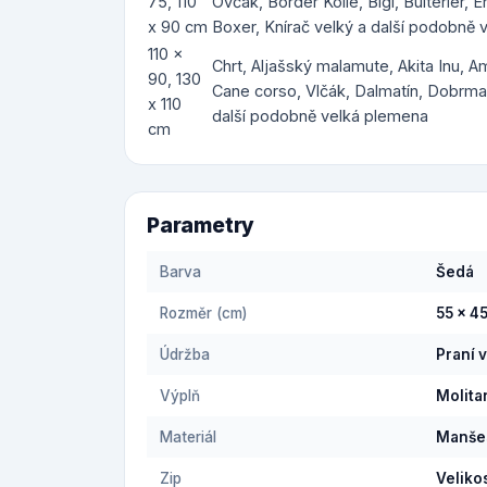
75, 110
Ovčák, Border Kolie, Bígl, Bulteriér, E
x 90 cm
Boxer, Knírač velký a další podobně
110 x
Chrt, Aljašský malamute, Akita Inu, 
90, 130
Cane corso, Vlčák, Dalmatín, Dobrman
x 110
další podobně velká plemena
cm
Parametry
Barva
Šedá
Rozměr (cm)
55 x 4
Údržba
Praní 
Výplň
Molita
Materiál
Manše
Zip
Veliko