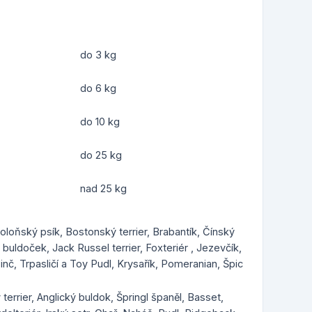
do 3 kg
do 6 kg
do 10 kg
do 25 kg
nad 25 kg
Boloňský psík, Bostonský terrier, Brabantík, Čínský
uldoček, Jack Russel terrier, Foxteriér , Jezevčík,
inč, Trpasličí a Toy Pudl, Krysařík, Pomeranian, Špic
 terrier, Anglický buldok, Špringl španěl, Basset,