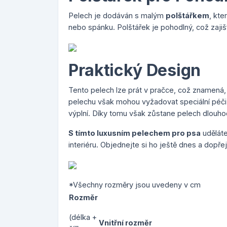
Pelech je dodáván s malým
polštářkem
, kt
nebo spánku. Polštářek je pohodlný, což zajiš
Praktický Design
Tento pelech lze prát v pračce, což znamená, ž
pelechu však mohou vyžadovat speciální péči, 
výplní. Díky tomu však zůstane pelech dlouh
S tímto luxusním pelechem pro psa
uděláte
interiéru. Objednejte si ho ještě dnes a dopř
*Všechny rozměry jsou uvedeny v cm
Rozměr
(délka +
Vnitřní rozměr