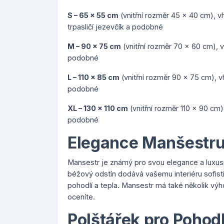
S – 65 x 55 cm
(vnitřní rozměr 45 x 40 cm), vh
trpasličí jezevčík a podobné
M – 90 x 75 cm
(vnitřní rozměr 70 x 60 cm), v
podobné
L – 110 x 85 cm
(vnitřní rozměr 90 x 75 cm), v
podobné
XL – 130 x 110 cm
(vnitřní rozměr 110 x 90 cm
podobné
Elegance Manšestr
Mansestr je známý pro svou elegance a luxusn
béžový odstín dodává vašemu interiéru sofist
pohodlí a tepla. Mansestr má také několik výho
oceníte.
Polštářek pro Pohodl