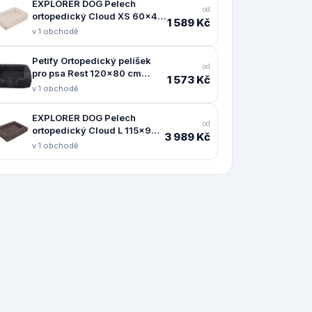
EXPLORER DOG Pelech
od
ortopedický Cloud XS 60x40
1 589 Kč
Vanilla Beige
v 1 obchodě
Petify Ortopedický pelíšek
od
pro psa Rest 120x80 cm
1 573 Kč
černý
v 1 obchodě
EXPLORER DOG Pelech
od
ortopedický Cloud L 115x90
3 989 Kč
Mocha Brown
v 1 obchodě