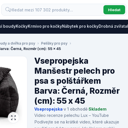
Hledat
sí boudy
Kočky
Krmivo pro kočky
Nábytek pro kočky
Drobná zvířata
oudy a dvířka pro psy
Pelíšky pro psy
arva: Černá, Rozměr (cm): 55 x 45
Vsepropejska
Manšestr pelech pro
psa s polštářkem
Barva: Černá, Rozměr
(cm): 55 x 45
Vsepropejska
·
v 1 obchodě
·
Skladem
Video recenze pelechu Lux – YouTube
Podívejte se na krátké video, které ukazuje