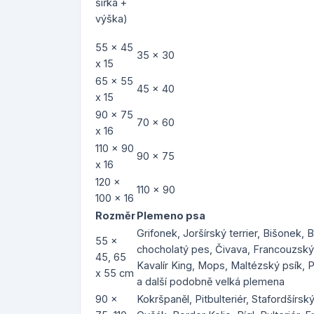
šířka +
výška)
55 x 45
35 x 30
x 15
65 x 55
45 x 40
x 15
90 x 75
70 x 60
x 16
110 x 90
90 x 75
x 16
120 x
110 x 90
100 x 16
Rozměr
Plemeno psa
Grifonek, Joršírský terrier, Bišonek, 
55 x
chocholatý pes, Čivava, Francouzský b
45, 65
Kavalír King, Mops, Maltézský psík, P
x 55 cm
a další podobně velká plemena
90 x
Kokršpaněl, Pitbulteriér, Stafordšírský