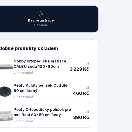
Bez registrace
a zdarma
dobné produkty skladem
Nobby ortopedická matrace
od
CALBU šedá 120x80cm
3 229 Kč
v 1 obchodě
Petify Kulatý pelíšek Cuddle
od
60 cm černý
460 Kč
v 1 obchodě
Petify Ortopedický pelíšek pro
od
psa Rest 80x50 cm šedý
890 Kč
v 1 obchodě