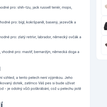
odné pro: shih-tzu, jack russell teriér, mops,
hodné pro: bígl, kokršpaněl, basenji, jezevčík a
hodné pro: zlatý retrívr, labrador, německý ovčák a
), vhodné pro: mastif, bernardýn, německá doga a
u
í vzhled, a tento pelech není výjimkou. Jeho
ikovaný dotek, zatímco Váš pes si bude užívat
d - je odolný vůči poškrábání, což u pelechu jistě
í