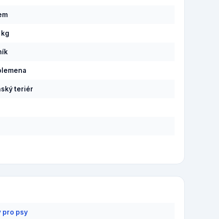
pem
 kg
ník
plemena
ský teriér
y pro psy