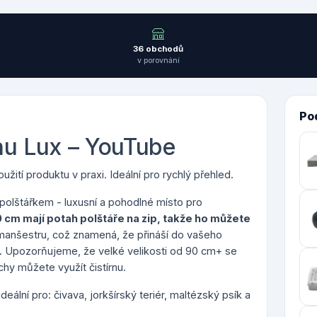
36 obchodů
v porovnání
Po
hu Lux – YouTube
žití produktu v praxi. Ideální pro rychlý přehled.
polštářkem - luxusní a pohodlné místo pro
0 cm mají p
otah polštáře na zip, takže ho můžete
manšestru, což znamená, že přináší do vašeho
.
Upozorňujeme, že velké velikosti od 90 cm+ se
hy můžete využít čistírnu.
deální pro: čivava, jorkšírský teriér, maltézský psík a