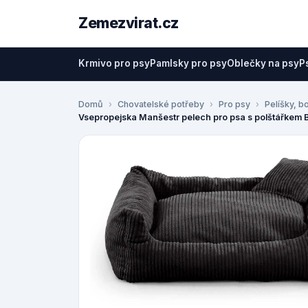
Zemezvirat.cz
Krmivo pro psy
Pamlsky pro psy
Oblečky na psy
P
Domů
Chovatelské potřeby
Pro psy
Pelíšky, b
Vsepropejska Manšestr pelech pro psa s polštářkem B