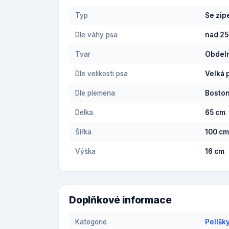
Typ
Se zi
Dle váhy psa
nad 25
Tvar
Obdel
Dle velikosti psa
Velká 
Dle plemena
Boston
Délka
65 cm
Šířka
100 cm
Výška
16 cm
Doplňkové informace
Kategorie
Pelíšk