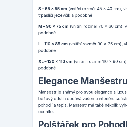
S – 65 x 55 cm
(vnitřní rozměr 45 x 40 cm), vh
trpasličí jezevčík a podobné
M – 90 x 75 cm
(vnitřní rozměr 70 x 60 cm), v
podobné
L – 110 x 85 cm
(vnitřní rozměr 90 x 75 cm), v
podobné
XL – 130 x 110 cm
(vnitřní rozměr 110 x 90 cm
podobné
Elegance Manšestr
Mansestr je známý pro svou elegance a luxusn
béžový odstín dodává vašemu interiéru sofist
pohodlí a tepla. Mansestr má také několik výho
oceníte.
Polštářek pro Pohodl