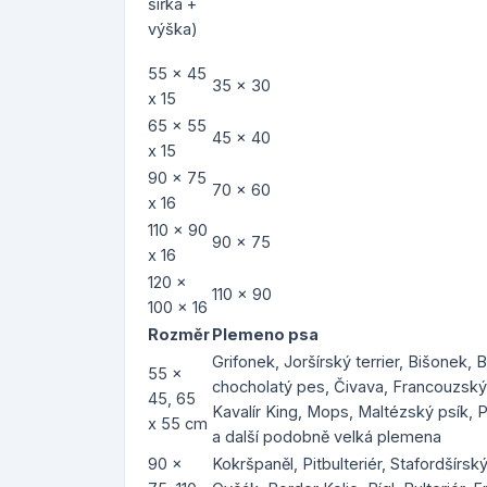
šířka +
výška)
55 x 45
35 x 30
x 15
65 x 55
45 x 40
x 15
90 x 75
70 x 60
x 16
110 x 90
90 x 75
x 16
120 x
110 x 90
100 x 16
Rozměr
Plemeno psa
Grifonek, Joršírský terrier, Bišonek, 
55 x
chocholatý pes, Čivava, Francouzský b
45, 65
Kavalír King, Mops, Maltézský psík, P
x 55 cm
a další podobně velká plemena
90 x
Kokršpaněl, Pitbulteriér, Stafordšírský