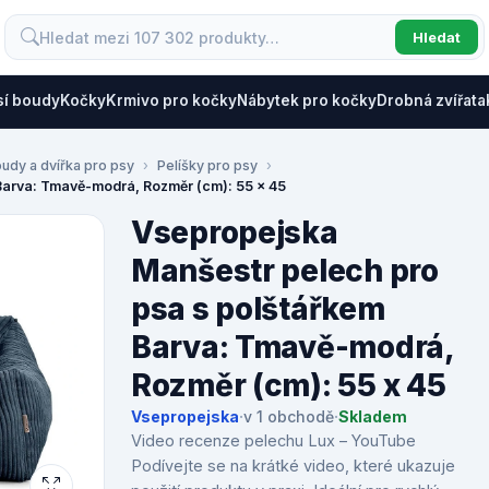
Hledat
sí boudy
Kočky
Krmivo pro kočky
Nábytek pro kočky
Drobná zvířata
oudy a dvířka pro psy
Pelíšky pro psy
Barva: Tmavě-modrá, Rozměr (cm): 55 x 45
Vsepropejska
Manšestr pelech pro
psa s polštářkem
Barva: Tmavě-modrá,
Rozměr (cm): 55 x 45
Vsepropejska
·
v 1 obchodě
·
Skladem
Video recenze pelechu Lux – YouTube
Podívejte se na krátké video, které ukazuje