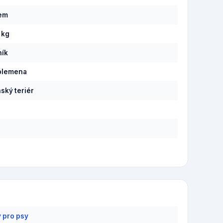
pem
 kg
ník
plemena
ský teriér
y pro psy