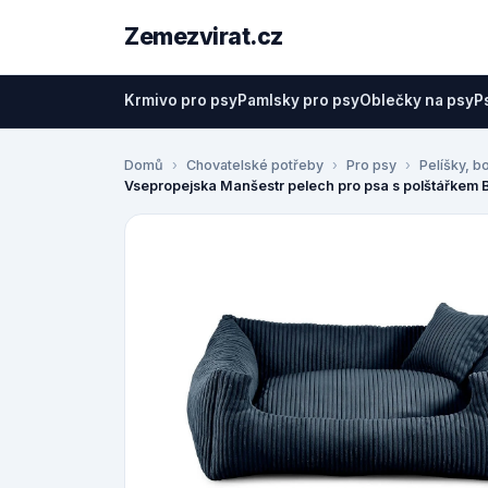
Zemezvirat.cz
Krmivo pro psy
Pamlsky pro psy
Oblečky na psy
P
Domů
Chovatelské potřeby
Pro psy
Pelíšky, b
Vsepropejska Manšestr pelech pro psa s polštářkem 