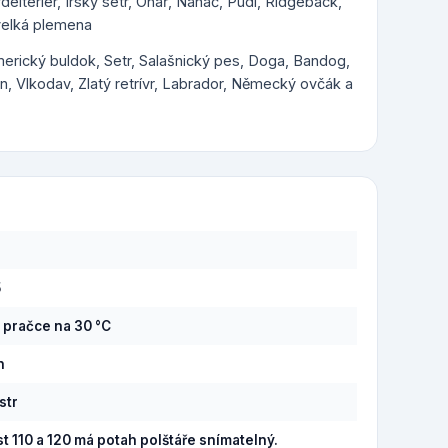
rdelteriér, Irský setr, Ohař, Naháč, Pudl, Ridgeback,
 velká plemena
Americký buldok, Setr, Salašnický pes, Doga, Bandog,
, Vlkodav, Zlatý retrívr, Labrador, Německý ovčák a
5
v pračce na 30 °C
n
str
st 110 a 120 má potah polštáře snímatelný.