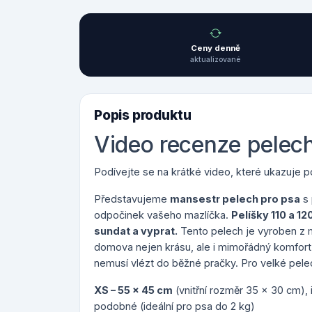
Ceny denně
aktualizované
Popis produktu
Video recenze pelec
Podívejte se na krátké video, které ukazuje pou
Představujeme
mansestr pelech pro psa
s 
odpočinek vašeho mazlíčka.
Pelíšky 110 a 12
sundat a vyprat.
Tento pelech je vyroben z 
domova nejen krásu, ale i mimořádný komfort
nemusí vlézt do běžné pračky. Pro velké pelec
XS – 55 x 45 cm
(vnitřní rozměr 35 x 30 cm), i
podobné (ideální pro psa do 2 kg)