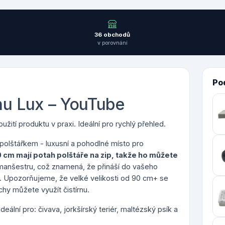
36 obchodů
v porovnání
Po
hu Lux – YouTube
žití produktu v praxi. Ideální pro rychlý přehled.
polštářkem - luxusní a pohodlné místo pro
0 cm mají p
otah polštáře na zip, takže ho můžete
manšestru, což znamená, že přináší do vašeho
.
Upozorňujeme, že velké velikosti od 90 cm+ se
hy můžete využít čistírnu.
deální pro: čivava, jorkšírský teriér, maltézský psík a