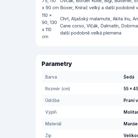
75, 110
Ovčák, Border Kolie, Bígl, Bulteriér, E
x 90 cm
Boxer, Knírač velký a další podobně
110 x
Chrt, Aljašský malamute, Akita Inu, 
90, 130
Cane corso, Vlčák, Dalmatín, Dobrman
x 110
další podobně velká plemena
cm
Parametry
Barva
Šedá
Rozměr (cm)
55 x 4
Údržba
Praní 
Výplň
Molita
Materiál
Manše
Zip
Veliko