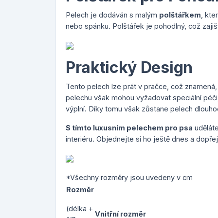
Pelech je dodáván s malým
polštářkem
, kt
nebo spánku. Polštářek je pohodlný, což zajiš
Praktický Design
Tento pelech lze prát v pračce, což znamená, ž
pelechu však mohou vyžadovat speciální péči, 
výplní. Díky tomu však zůstane pelech dlouh
S tímto luxusním pelechem pro psa
uděláte
interiéru. Objednejte si ho ještě dnes a dopř
*Všechny rozměry jsou uvedeny v cm
Rozměr
(délka +
Vnitřní rozměr