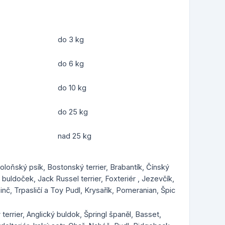
do 3 kg
do 6 kg
do 10 kg
do 25 kg
nad 25 kg
Boloňský psík, Bostonský terrier, Brabantík, Čínský
uldoček, Jack Russel terrier, Foxteriér , Jezevčík,
inč, Trpasličí a Toy Pudl, Krysařík, Pomeranian, Špic
 terrier, Anglický buldok, Špringl španěl, Basset,