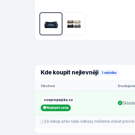
Kde koupit nejlevněji
1 nabídka
Obchod
Dostupno
vsepropejska.cz
Sklad
Nejlepší cena
Za nákup přes naše odkazy můžeme získat provizi. C