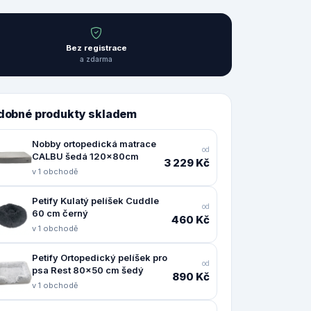
Bez registrace
a zdarma
dobné produkty skladem
Nobby ortopedická matrace
od
CALBU šedá 120x80cm
3 229 Kč
v 1 obchodě
Petify Kulatý pelíšek Cuddle
od
60 cm černý
460 Kč
v 1 obchodě
Petify Ortopedický pelíšek pro
od
psa Rest 80x50 cm šedý
890 Kč
v 1 obchodě