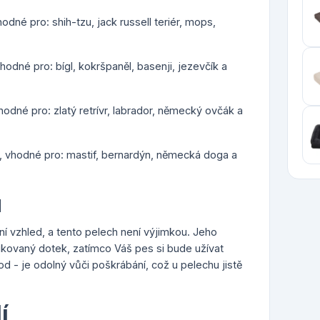
odné pro: shih-tzu, jack russell teriér, mops,
hodné pro: bígl, kokršpaněl, basenji, jezevčík a
hodné pro: zlatý retrívr, labrador, německý ovčák a
), vhodné pro: mastif, bernardýn, německá doga a
u
í vzhled, a tento pelech není výjimkou. Jeho
ikovaný dotek, zatímco Váš pes si bude užívat
d - je odolný vůči poškrábání, což u pelechu jistě
í