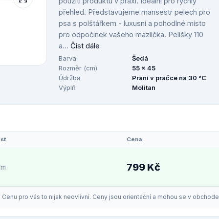
použití produktu v praxi. Ideální pro rychlý
přehled. Představujeme mansestr pelech pro
psa s polštářkem - luxusní a pohodlné místo
pro odpočinek vašeho mazlíčka. Pelíšky 110
a...
Číst dále
Barva
Šedá
Rozměr (cm)
55 x 45
Údržba
Praní v pračce na 30 °C
Výplň
Molitan
st
Cena
799 Kč
em
enu pro vás to nijak neovlivní. Ceny jsou orientační a mohou se v obchodech