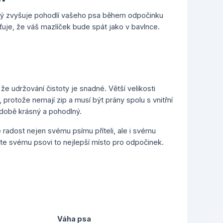
erý zvyšuje pohodlí vašeho psa během odpočinku
ťuje, že váš mazlíček bude spát jako v bavlnce.
e udržování čistoty je snadné. Větší velikosti
protože nemají zip a musí být prány spolu s vnitřní
odobě krásný a pohodlný.
 radost nejen svému psímu příteli, ale i svému
ejte svému psovi to nejlepší místo pro odpočinek.
Váha psa