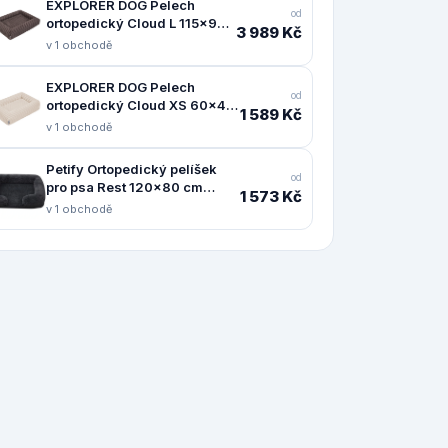
EXPLORER DOG Pelech
od
ortopedický Cloud L 115x90
3 989 Kč
Mocha Brown
v 1 obchodě
EXPLORER DOG Pelech
od
ortopedický Cloud XS 60x40
1 589 Kč
Vanilla Beige
v 1 obchodě
Petify Ortopedický pelíšek
od
pro psa Rest 120x80 cm
1 573 Kč
černý
v 1 obchodě