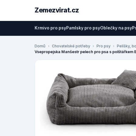
Zemezvirat.cz
Krmivo pro psy
Pamlsky pro psy
Oblečky na psy
P
Domů
Chovatelské potřeby
Pro psy
Pelíšky, b
Vsepropejska Manšestr pelech pro psa s polštářkem 