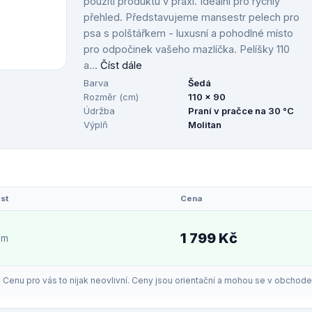
použití produktu v praxi. Ideální pro rychlý
přehled. Představujeme mansestr pelech pro
psa s polštářkem - luxusní a pohodlné místo
pro odpočinek vašeho mazlíčka. Pelíšky 110
a...
Číst dále
Barva
Šedá
Rozměr (cm)
110 x 90
Údržba
Praní v pračce na 30 °C
Výplň
Molitan
st
Cena
1 799 Kč
em
enu pro vás to nijak neovlivní. Ceny jsou orientační a mohou se v obchodech