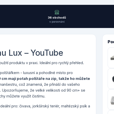
36 obchodů
v porovnání
Po
hu Lux – YouTube
žití produktu v praxi. Ideální pro rychlý přehled.
polštářkem - luxusní a pohodlné místo pro
0 cm mají p
otah polštáře na zip, takže ho můžete
manšestru, což znamená, že přináší do vašeho
.
Upozorňujeme, že velké velikosti od 90 cm+ se
hy můžete využít čistírnu.
deální pro: čivava, jorkšírský teriér, maltézský psík a