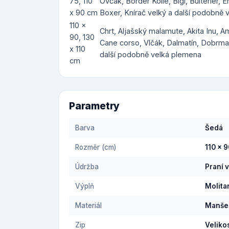
75, 110
Ovčák, Border Kolie, Bígl, Bulteriér, E
x 90 cm
Boxer, Knírač velký a další podobně
110 x
Chrt, Aljašský malamute, Akita Inu, 
90, 130
Cane corso, Vlčák, Dalmatín, Dobrman
x 110
další podobně velká plemena
cm
Parametry
Barva
Šedá
Rozměr (cm)
110 x 
Údržba
Praní 
Výplň
Molita
Materiál
Manše
Zip
Veliko