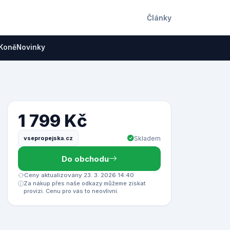
Články
Koně
Novinky
1 799 Kč
vsepropejska.cz
Skladem
Do obchodu
Ceny aktualizovány 23. 3. 2026 14:40
Za nákup přes naše odkazy můžeme získat
provizi. Cenu pro vás to neovlivní.