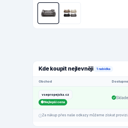
Kde koupit nejlevněji
1 nabídka
Obchod
Dostupno
vsepropejska.cz
Sklad
Nejlepší cena
Za nákup přes naše odkazy můžeme získat provizi. C