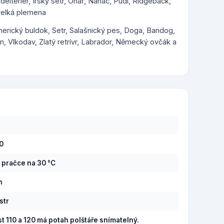
rdelteriér, Irský setr, Ohař, Naháč, Pudl, Ridgeback,
 velká plemena
Americký buldok, Setr, Salašnický pes, Doga, Bandog,
, Vlkodav, Zlatý retrívr, Labrador, Německý ovčák a
90
v pračce na 30 °C
n
str
st 110 a 120 má potah polštáře snímatelný.