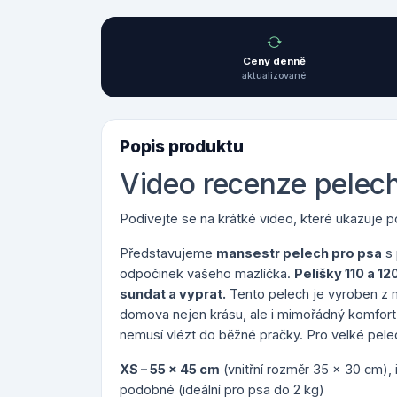
Ceny denně
aktualizované
Popis produktu
Video recenze pelec
Podívejte se na krátké video, které ukazuje pou
Představujeme
mansestr pelech pro psa
s 
odpočinek vašeho mazlíčka.
Pelíšky 110 a 12
sundat a vyprat.
Tento pelech je vyroben z 
domova nejen krásu, ale i mimořádný komfort
nemusí vlézt do běžné pračky. Pro velké pelec
XS – 55 x 45 cm
(vnitřní rozměr 35 x 30 cm), i
podobné (ideální pro psa do 2 kg)