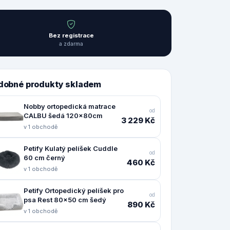
Bez registrace
a zdarma
dobné produkty skladem
Nobby ortopedická matrace
od
CALBU šedá 120x80cm
3 229 Kč
v 1 obchodě
Petify Kulatý pelíšek Cuddle
od
60 cm černý
460 Kč
v 1 obchodě
Petify Ortopedický pelíšek pro
od
psa Rest 80x50 cm šedý
890 Kč
v 1 obchodě