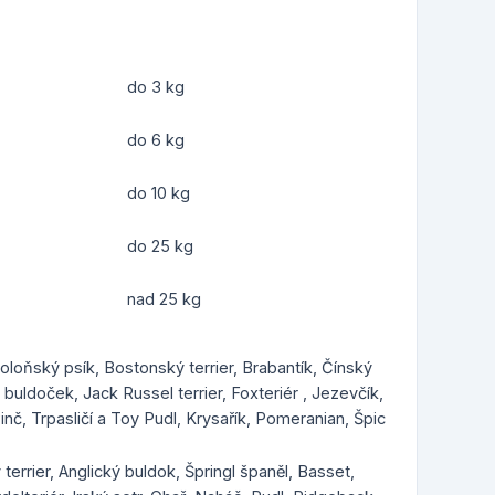
do 3 kg
do 6 kg
do 10 kg
do 25 kg
nad 25 kg
Boloňský psík, Bostonský terrier, Brabantík, Čínský
uldoček, Jack Russel terrier, Foxteriér , Jezevčík,
inč, Trpasličí a Toy Pudl, Krysařík, Pomeranian, Špic
 terrier, Anglický buldok, Špringl španěl, Basset,