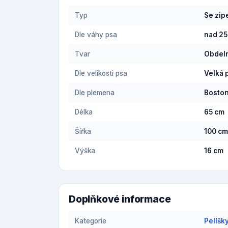
Typ
Se zi
Dle váhy psa
nad 25
Tvar
Obdel
Dle velikosti psa
Velká 
Dle plemena
Boston
Délka
65 cm
Šířka
100 cm
Výška
16 cm
Doplňkové informace
Kategorie
Pelíšk