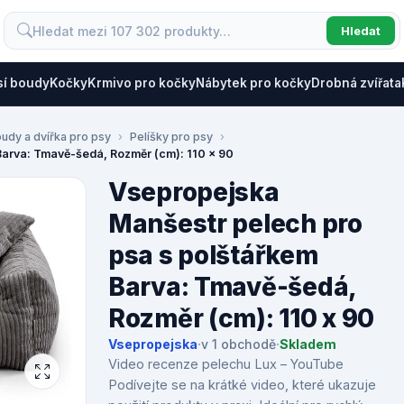
Hledat
sí boudy
Kočky
Krmivo pro kočky
Nábytek pro kočky
Drobná zvířata
oudy a dvířka pro psy
Pelíšky pro psy
Barva: Tmavě-šedá, Rozměr (cm): 110 x 90
Vsepropejska
Manšestr pelech pro
psa s polštářkem
Barva: Tmavě-šedá,
Rozměr (cm): 110 x 90
Vsepropejska
·
v 1 obchodě
·
Skladem
Video recenze pelechu Lux – YouTube
Podívejte se na krátké video, které ukazuje