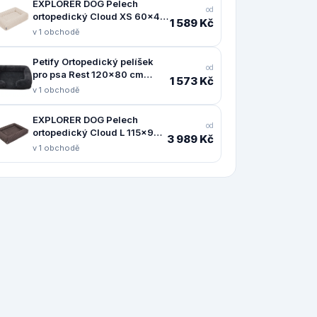
EXPLORER DOG Pelech
od
ortopedický Cloud XS 60x40
1 589 Kč
Vanilla Beige
v 1 obchodě
Petify Ortopedický pelíšek
od
pro psa Rest 120x80 cm
1 573 Kč
černý
v 1 obchodě
EXPLORER DOG Pelech
od
ortopedický Cloud L 115x90
3 989 Kč
Mocha Brown
v 1 obchodě