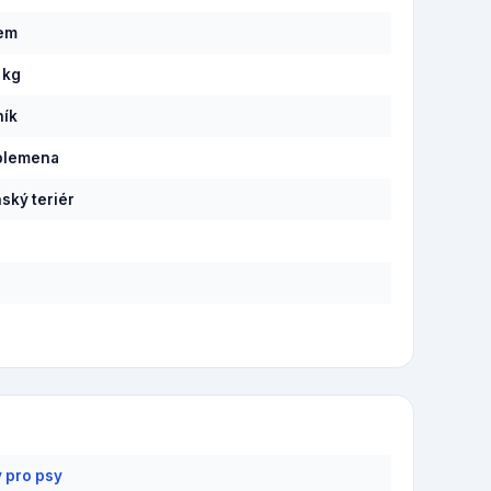
pem
 kg
ník
plemena
ský teriér
y pro psy