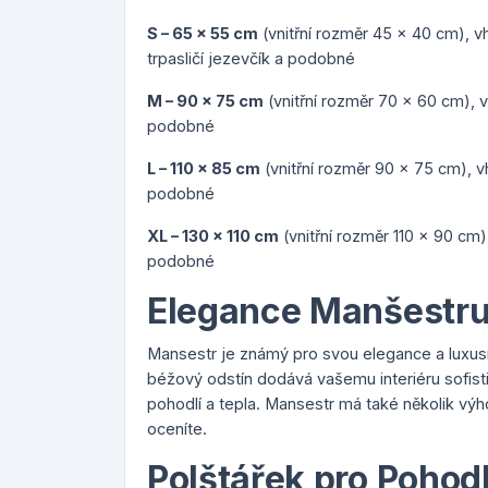
S – 65 x 55 cm
(vnitřní rozměr 45 x 40 cm), vh
trpasličí jezevčík a podobné
M – 90 x 75 cm
(vnitřní rozměr 70 x 60 cm), v
podobné
L – 110 x 85 cm
(vnitřní rozměr 90 x 75 cm), v
podobné
XL – 130 x 110 cm
(vnitřní rozměr 110 x 90 cm
podobné
Elegance Manšestr
Mansestr je známý pro svou elegance a luxusn
béžový odstín dodává vašemu interiéru sofist
pohodlí a tepla. Mansestr má také několik výho
oceníte.
Polštářek pro Pohodl