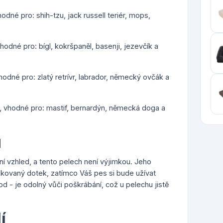
odné pro: shih-tzu, jack russell teriér, mops,
hodné pro: bígl, kokršpaněl, basenji, jezevčík a
hodné pro: zlatý retrívr, labrador, německý ovčák a
), vhodné pro: mastif, bernardýn, německá doga a
u
í vzhled, a tento pelech není výjimkou. Jeho
ikovaný dotek, zatímco Váš pes si bude užívat
d - je odolný vůči poškrábání, což u pelechu jistě
í