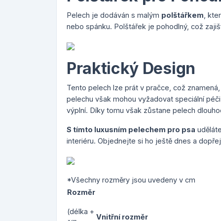
Pelech je dodáván s malým
polštářkem
, kt
nebo spánku. Polštářek je pohodlný, což zajiš
Praktický Design
Tento pelech lze prát v pračce, což znamená, ž
pelechu však mohou vyžadovat speciální péči, 
výplní. Díky tomu však zůstane pelech dlouh
S tímto luxusním pelechem pro psa
uděláte
interiéru. Objednejte si ho ještě dnes a dopř
*Všechny rozměry jsou uvedeny v cm
Rozměr
(délka +
Vnitřní rozměr