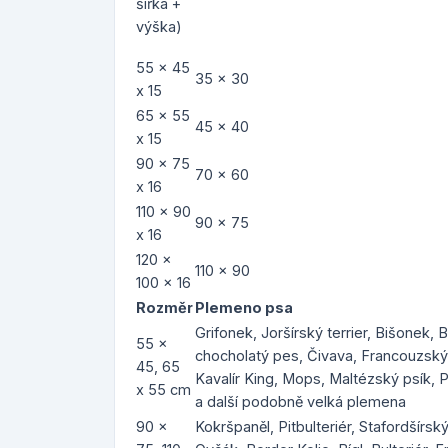
šířka +
výška)
55 x 45
35 x 30
x 15
65 x 55
45 x 40
x 15
90 x 75
70 x 60
x 16
110 x 90
90 x 75
x 16
120 x
110 x 90
100 x 16
Rozměr
Plemeno psa
Grifonek, Joršírský terrier, Bišonek, 
55 x
chocholatý pes, Čivava, Francouzský b
45, 65
Kavalír King, Mops, Maltézský psík, P
x 55 cm
a další podobně velká plemena
90 x
Kokršpaněl, Pitbulteriér, Stafordšírský