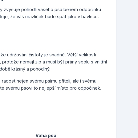
erý zvyšuje pohodlí vašeho psa během odpočinku
ťuje, že váš mazlíček bude spát jako v bavlnce.
e udržování čistoty je snadné. Větší velikosti
protože nemají zip a musí být prány spolu s vnitřní
odobě krásný a pohodlný.
 radost nejen svému psímu příteli, ale i svému
ejte svému psovi to nejlepší místo pro odpočinek.
Váha psa