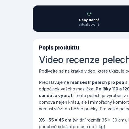
Ceny denně
aktualizované
Popis produktu
Video recenze pelec
Podívejte se na krátké video, které ukazuje pou
Představujeme
mansestr pelech pro psa
s 
odpočinek vašeho mazlíčka.
Pelíšky 110 a 12
sundat a vyprat.
Tento pelech je vyroben z 
domova nejen krásu, ale i mimořádný komfort
nemusí vlézt do běžné pračky. Pro velké pelec
XS – 55 x 45 cm
(vnitřní rozměr 35 x 30 cm), i
podobné (ideální pro psa do 2 kg)