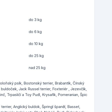
do 3 kg
do 6 kg
do 10 kg
do 25 kg
nad 25 kg
Boloňský psík, Bostonský terrier, Brabantík, Čínský
uldoček, Jack Russel terrier, Foxteriér , Jezevčík,
inč, Trpasličí a Toy Pudl, Krysařík, Pomeranian, Špic
 terrier, Anglický buldok, Špringl španěl, Basset,