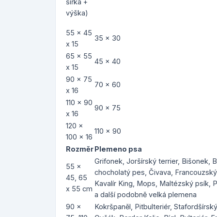
šířka +
výška)
55 x 45
35 x 30
x 15
65 x 55
45 x 40
x 15
90 x 75
70 x 60
x 16
110 x 90
90 x 75
x 16
120 x
110 x 90
100 x 16
Rozměr
Plemeno psa
Grifonek, Joršírský terrier, Bišonek, 
55 x
chocholatý pes, Čivava, Francouzský b
45, 65
Kavalír King, Mops, Maltézský psík, P
x 55 cm
a další podobně velká plemena
90 x
Kokršpaněl, Pitbulteriér, Stafordšírský