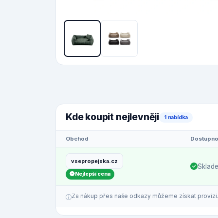
Kde koupit nejlevněji
1 nabídka
Obchod
Dostupno
vsepropejska.cz
Sklad
Nejlepší cena
Za nákup přes naše odkazy můžeme získat provizi. C