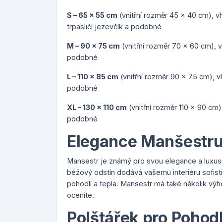
S – 65 x 55 cm
(vnitřní rozměr 45 x 40 cm), vh
trpasličí jezevčík a podobné
M – 90 x 75 cm
(vnitřní rozměr 70 x 60 cm), v
podobné
L – 110 x 85 cm
(vnitřní rozměr 90 x 75 cm), v
podobné
XL – 130 x 110 cm
(vnitřní rozměr 110 x 90 cm
podobné
Elegance Manšestr
Mansestr je známý pro svou elegance a luxusn
béžový odstín dodává vašemu interiéru sofist
pohodlí a tepla. Mansestr má také několik výho
oceníte.
Polštářek pro Pohodl