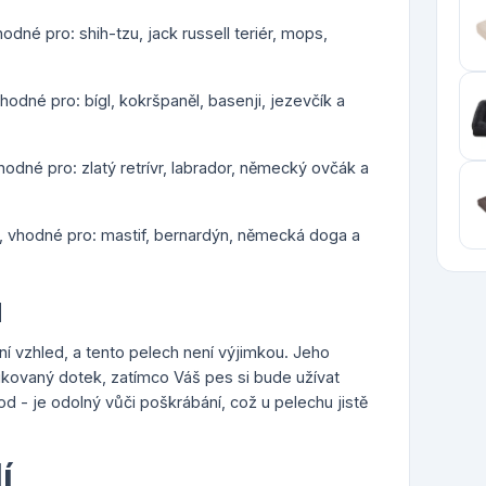
odné pro: shih-tzu, jack russell teriér, mops,
hodné pro: bígl, kokršpaněl, basenji, jezevčík a
hodné pro: zlatý retrívr, labrador, německý ovčák a
), vhodné pro: mastif, bernardýn, německá doga a
u
í vzhled, a tento pelech není výjimkou. Jeho
ikovaný dotek, zatímco Váš pes si bude užívat
d - je odolný vůči poškrábání, což u pelechu jistě
í