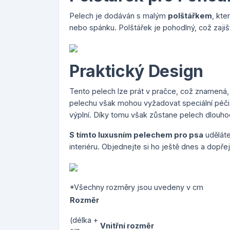
Pelech je dodáván s malým
polštářkem
, kt
nebo spánku. Polštářek je pohodlný, což zajiš
Praktický Design
Tento pelech lze prát v pračce, což znamená, ž
pelechu však mohou vyžadovat speciální péči, 
výplní. Díky tomu však zůstane pelech dlouh
S tímto luxusním pelechem pro psa
uděláte
interiéru. Objednejte si ho ještě dnes a dopř
*Všechny rozměry jsou uvedeny v cm
Rozměr
(délka +
Vnitřní rozměr