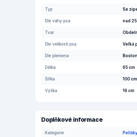
Typ
Se zi
Dle váhy psa
nad 25
Tvar
Obdel
Dle velikosti psa
Velká 
Dle plemena
Boston
Délka
65 cm
Šířka
100 cm
Výška
16 cm
Doplňkové informace
Kategorie
Pelíšk