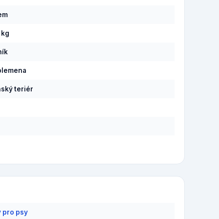
pem
 kg
ník
plemena
ský teriér
y pro psy