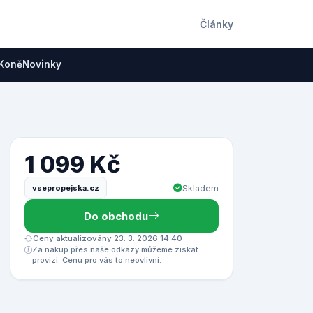
Články
Koně
Novinky
1 099 Kč
vsepropejska.cz
Skladem
Do obchodu
Ceny aktualizovány 23. 3. 2026 14:40
Za nákup přes naše odkazy můžeme získat
provizi. Cenu pro vás to neovlivní.