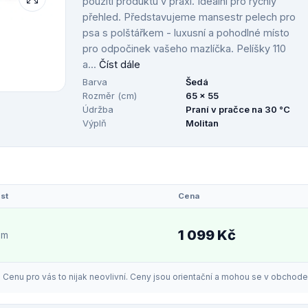
použití produktu v praxi. Ideální pro rychlý
přehled. Představujeme mansestr pelech pro
psa s polštářkem - luxusní a pohodlné místo
pro odpočinek vašeho mazlíčka. Pelíšky 110
a...
Číst dále
Barva
Šedá
Rozměr (cm)
65 x 55
Údržba
Praní v pračce na 30 °C
Výplň
Molitan
st
Cena
1 099 Kč
em
enu pro vás to nijak neovlivní. Ceny jsou orientační a mohou se v obchodech