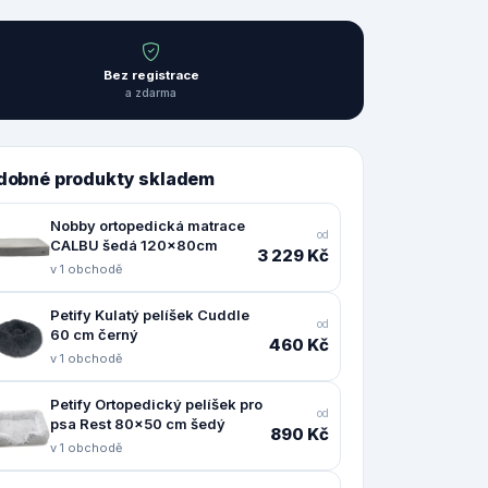
Bez registrace
a zdarma
dobné produkty skladem
Nobby ortopedická matrace
od
CALBU šedá 120x80cm
3 229 Kč
v 1 obchodě
Petify Kulatý pelíšek Cuddle
od
60 cm černý
460 Kč
v 1 obchodě
Petify Ortopedický pelíšek pro
od
psa Rest 80x50 cm šedý
890 Kč
v 1 obchodě