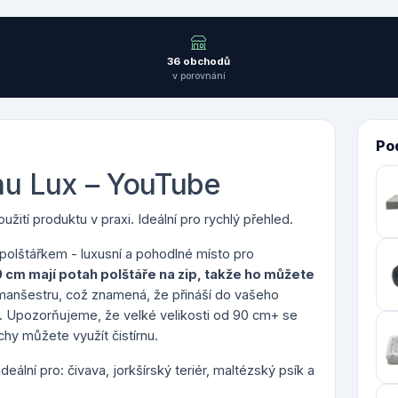
36 obchodů
v porovnání
Po
hu Lux – YouTube
žití produktu v praxi. Ideální pro rychlý přehled.
polštářkem - luxusní a pohodlné místo pro
0 cm mají p
otah polštáře na zip, takže ho můžete
manšestru, což znamená, že přináší do vašeho
.
Upozorňujeme, že velké velikosti od 90 cm+ se
hy můžete využít čistírnu.
deální pro: čivava, jorkšírský teriér, maltézský psík a