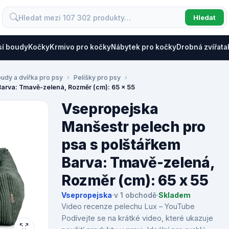
Hledat
sí boudy
Kočky
Krmivo pro kočky
Nábytek pro kočky
Drobná zvířata
oudy a dvířka pro psy
Pelíšky pro psy
Barva: Tmavě-zelená, Rozměr (cm): 65 x 55
Vsepropejska
Manšestr pelech pro
psa s polštářkem
Barva: Tmavě-zelená,
Rozměr (cm): 65 x 55
Vsepropejska
·
v 1 obchodě
·
Skladem
Video recenze pelechu Lux – YouTube
Podívejte se na krátké video, které ukazuje