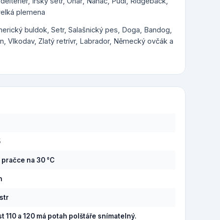
rdelteriér, Irský setr, Ohař, Naháč, Pudl, Ridgeback,
 velká plemena
Americký buldok, Setr, Salašnický pes, Doga, Bandog,
, Vlkodav, Zlatý retrívr, Labrador, Německý ovčák a
5
v pračce na 30 °C
n
str
st 110 a 120 má potah polštáře snímatelný.