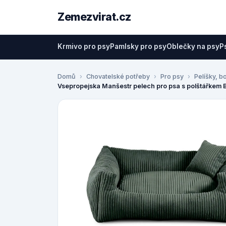
Zemezvirat.cz
Krmivo pro psy
Pamlsky pro psy
Oblečky na psy
P
Domů
Chovatelské potřeby
Pro psy
Pelíšky, b
Vsepropejska Manšestr pelech pro psa s polštářkem 