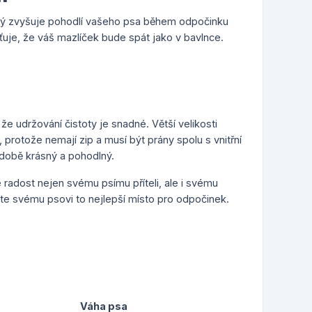
erý zvyšuje pohodlí vašeho psa během odpočinku
ťuje, že váš mazlíček bude spát jako v bavlnce.
e udržování čistoty je snadné. Větší velikosti
protože nemají zip a musí být prány spolu s vnitřní
odobě krásný a pohodlný.
 radost nejen svému psímu příteli, ale i svému
ejte svému psovi to nejlepší místo pro odpočinek.
Váha psa