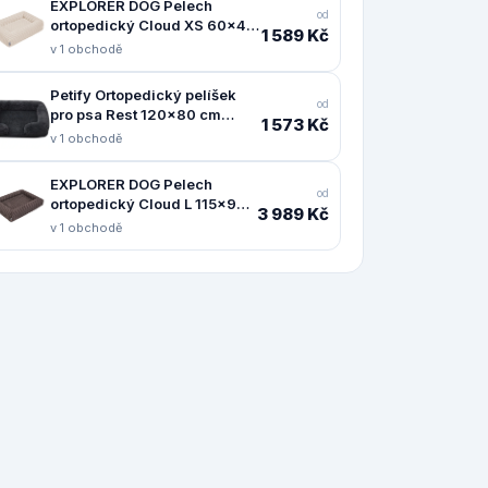
EXPLORER DOG Pelech
od
ortopedický Cloud XS 60x40
1 589 Kč
Vanilla Beige
v 1 obchodě
Petify Ortopedický pelíšek
od
pro psa Rest 120x80 cm
1 573 Kč
černý
v 1 obchodě
EXPLORER DOG Pelech
od
ortopedický Cloud L 115x90
3 989 Kč
Mocha Brown
v 1 obchodě