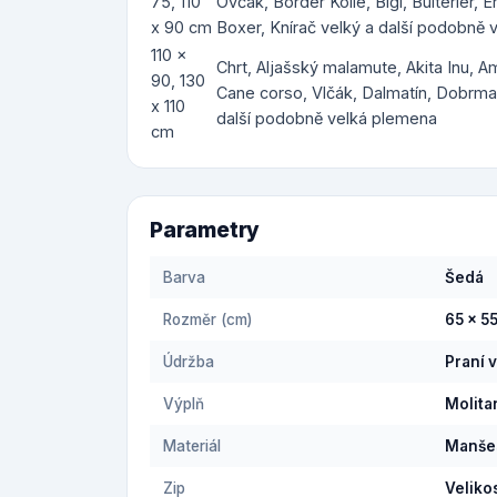
75, 110
Ovčák, Border Kolie, Bígl, Bulteriér, E
x 90 cm
Boxer, Knírač velký a další podobně
110 x
Chrt, Aljašský malamute, Akita Inu, 
90, 130
Cane corso, Vlčák, Dalmatín, Dobrman
x 110
další podobně velká plemena
cm
Parametry
Barva
Šedá
Rozměr (cm)
65 x 5
Údržba
Praní 
Výplň
Molita
Materiál
Manše
Zip
Veliko