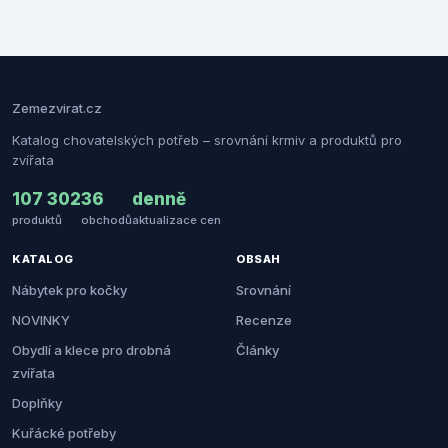
Zemezvirat.cz
Katalog chovatelských potřeb – srovnání krmiv a produktů pro
zvířata
107 302
36
denně
produktů
obchodů
aktualizace cen
KATALOG
OBSAH
Nábytek pro kočky
Srovnání
NOVINKY
Recenze
Obydlí a klece pro drobná
Články
zvířata
Doplňky
Kuřácké potřeby