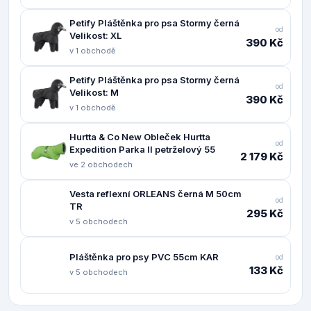
Petify Pláštěnka pro psa Stormy černá
od
Velikost: XL
390 Kč
v 1 obchodě
Petify Pláštěnka pro psa Stormy černá
od
Velikost: M
390 Kč
v 1 obchodě
Hurtta & Co New Obleček Hurtta
od
Expedition Parka II petrželový 55
2 179 Kč
ve 2 obchodech
Vesta reflexní ORLEANS černá M 50cm
od
TR
295 Kč
v 5 obchodech
Pláštěnka pro psy PVC 55cm KAR
od
133 Kč
v 5 obchodech