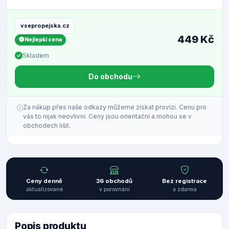
vsepropejska.cz
449 Kč
Nejlepší cena
Skladem
Do obchodu
Za nákup přes naše odkazy můžeme získat provizi. Cenu pro
vás to nijak neovlivní. Ceny jsou orientační a mohou se v
obchodech lišit.
Ceny denně
36 obchodů
Bez registrace
aktualizované
v porovnání
a zdarma
Popis produktu