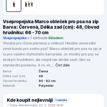
Vsepropejska Marco obleček pro psa na zip
Barva: Červená, Délka zad (cm): 48, Obvod
hrudníku: 66 - 70 cm
Vsepropejska
·
v 1 obchodě
·
Skladem
Vhodná pro různá plemena a velikosti Hledáte univerzální
zimní bundu pro svého psa? Marco obleček pro psa na zip je
tu pro vašeho čtyřnohého kamaráda. Je vhodný pro psy se
širokým hrudníkem, ale stejně tak skvěle sedí i těm se
standardní postavou. A co víc,...
Číst dále
Barva
Černá
Délka zad (cm)
48
Obvod hrudníku
80 - 82 cm
Materiál
Polyester
Kde koupit nejlevněji
1 nabídka
Ceny aktualizovány 23. 3. 2026 14:41