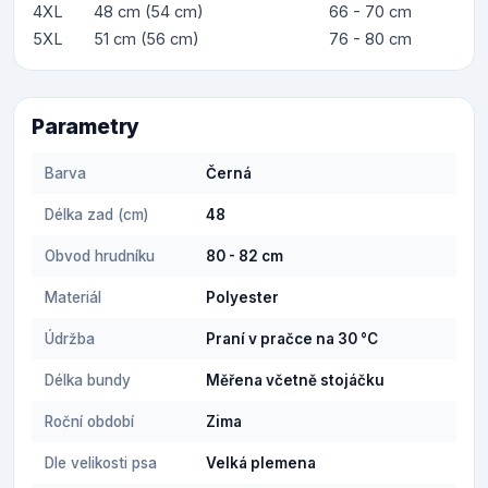
4XL
48 cm (54 cm)
66 - 70 cm
5XL
51 cm (56 cm)
76 - 80 cm
Parametry
Barva
Černá
Délka zad (cm)
48
Obvod hrudníku
80 - 82 cm
Materiál
Polyester
Údržba
Praní v pračce na 30 °C
Délka bundy
Měřena včetně stojáčku
Roční období
Zima
Dle velikosti psa
Velká plemena