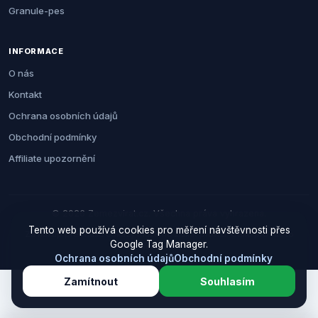
Granule-pes
INFORMACE
O nás
Kontakt
Ochrana osobních údajů
Obchodní podmínky
Affiliate upozornění
© 2026 Zemezvirat.cz. Všechna práva vyhrazena.
Tento web používá cookies pro měření návštěvnosti přes
Za nákup přes naše odkazy můžeme získat provizi. Cenu pro vás to
Google Tag Manager.
neovlivní.
Ochrana osobních údajů
Obchodní podmínky
Zamítnout
Souhlasím