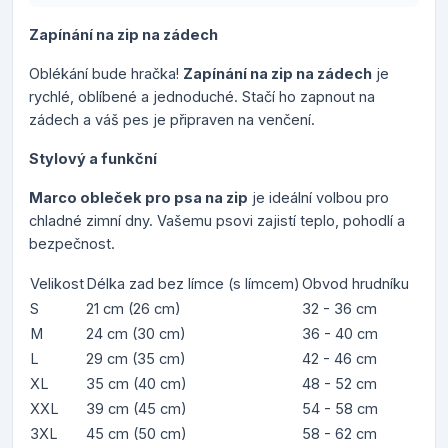
Zapínání na zip na zádech
Oblékání bude hračka!
Zapínání na zip na zádech
je
rychlé, oblíbené a jednoduché. Stačí ho zapnout na
zádech a váš pes je připraven na venčení.
Stylový a funkční
Marco obleček pro psa na zip
je ideální volbou pro
chladné zimní dny. Vašemu psovi zajistí teplo, pohodlí a
bezpečnost.
Velikost
Délka zad bez límce (s límcem)
Obvod hrudníku
S
21 cm (26 cm)
32 - 36 cm
M
24 cm (30 cm)
36 - 40 cm
L
29 cm (35 cm)
42 - 46 cm
XL
35 cm (40 cm)
48 - 52 cm
XXL
39 cm (45 cm)
54 - 58 cm
3XL
45 cm (50 cm)
58 - 62 cm