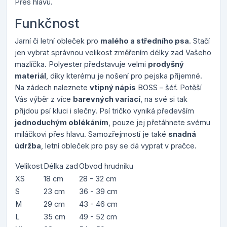
Přes hlavu.
Funkčnost
Jarní či letní obleček pro
malého a středního psa
. Stačí
jen vybrat správnou velikost změřením délky zad Vašeho
mazlíčka. Polyester představuje velmi
prodyšný
materiál
, díky kterému je nošení pro pejska příjemné.
Na zádech naleznete
vtipný nápis
BOSS – šéf. Potěší
Vás výběr z více
barevných variací
, na své si tak
přijdou psí kluci i slečny. Psí tričko vyniká především
jednoduchým oblékáním
, pouze jej přetáhnete svému
miláčkovi přes hlavu. Samozřejmostí je také
snadná
údržba
, letní obleček pro psy se dá vyprat v pračce.
Velikost
Délka zad
Obvod hrudníku
XS
18 cm
28 - 32 cm
S
23 cm
36 - 39 cm
M
29 cm
43 - 46 cm
L
35 cm
49 - 52 cm