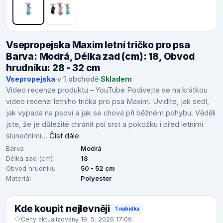
Vsepropejska Maxim letní tričko pro psa
Barva: Modrá, Délka zad (cm): 18, Obvod
hrudníku: 28 - 32 cm
Vsepropejska
·
v 1 obchodě
·
Skladem
Video recenze produktu – YouTube Podívejte se na krátkou
video recenzi letního trička pro psa Maxim. Uvidíte, jak sedí,
jak vypadá na psovi a jak se chová při běžném pohybu. Věděli
jste, že je důležité chránit psí srst a pokožku i před letními
slunečními...
Číst dále
Barva
Modrá
Délka zad (cm)
18
Obvod hrudníku
50 - 52 cm
Materiál
Polyester
Kde koupit nejlevněji
1 nabídka
Ceny aktualizovány 19. 5. 2026 17:09