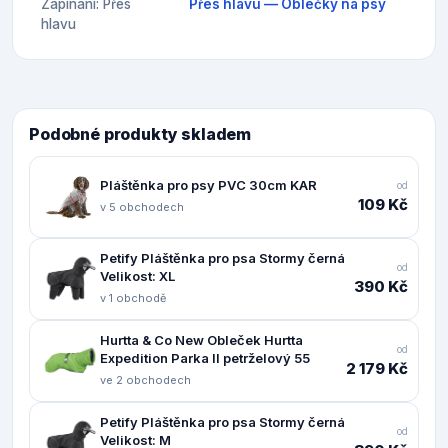
Zapínání: Přes
Přes hlavu — Oblečky na psy
hlavu
Podobné produkty skladem
Pláštěnka pro psy PVC 30cm KAR
od
109 Kč
v 5 obchodech
Petify Pláštěnka pro psa Stormy černá
od
Velikost: XL
390 Kč
v 1 obchodě
Hurtta & Co New Obleček Hurtta
od
Expedition Parka II petrželový 55
2 179 Kč
ve 2 obchodech
Petify Pláštěnka pro psa Stormy černá
od
Velikost: M