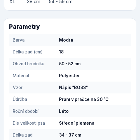
XL
38 cm
54 - 59 cm
Parametry
Barva
Modrá
Délka zad (cm)
18
Obvod hrudníku
50 - 52 cm
Materiál
Polyester
Vzor
Nápis "BOSS"
Údržba
Praní v pračce na 30 °C
Roční období
Léto
Dle velikosti psa
Střední plemena
Délka zad
34 - 37 cm