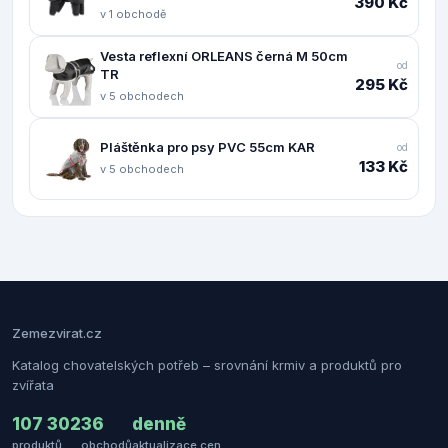
390 Kč
v 1 obchodě
Vesta reflexní ORLEANS černá M 50cm
od
TR
295 Kč
v 5 obchodech
Pláštěnka pro psy PVC 55cm KAR
od
133 Kč
v 5 obchodech
Zemezvirat.cz
Katalog chovatelských potřeb – srovnání krmiv a produktů pro
zvířata
107 302
36
denně
produktů
obchodů
aktualizace cen