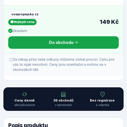
vsepropejska.cz
149 Kč
Nejlepší cena
Skladem
Do obchodu
Za nákup přes naše odkazy můžeme získat provizi. Cenu pro
vás to nijak neovlivní. Ceny jsou orientační a mohou se v
obchodech lišit.
Ceny denně
36 obchodů
Bez registrace
aktualizované
v porovnání
a zdarma
Popis produktu