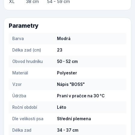
XL
38 cm
54 - 59 cm
Parametry
Barva
Modrá
Délka zad (cm)
23
Obvod hrudníku
50 - 52 cm
Materiál
Polyester
Vzor
Nápis "BOSS"
Údržba
Praní v pračce na 30 °C
Roční období
Léto
Dle velikosti psa
Střední plemena
Délka zad
34 - 37 cm