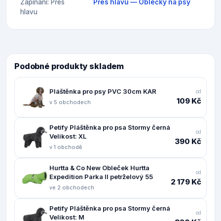
Zapínání: Přes
Přes hlavu — Oblečky na psy
hlavu
Podobné produkty skladem
Pláštěnka pro psy PVC 30cm KAR
od
109 Kč
v 5 obchodech
Petify Pláštěnka pro psa Stormy černá
od
Velikost: XL
390 Kč
v 1 obchodě
Hurtta & Co New Obleček Hurtta
od
Expedition Parka II petrželový 55
2 179 Kč
ve 2 obchodech
Petify Pláštěnka pro psa Stormy černá
od
Velikost: M