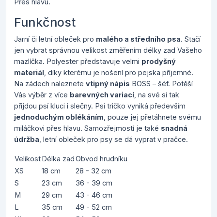
Přes hlavu.
Funkčnost
Jarní či letní obleček pro
malého a středního psa
. Stačí
jen vybrat správnou velikost změřením délky zad Vašeho
mazlíčka. Polyester představuje velmi
prodyšný
materiál
, díky kterému je nošení pro pejska příjemné.
Na zádech naleznete
vtipný nápis
BOSS – šéf. Potěší
Vás výběr z více
barevných variací
, na své si tak
přijdou psí kluci i slečny. Psí tričko vyniká především
jednoduchým oblékáním
, pouze jej přetáhnete svému
miláčkovi přes hlavu. Samozřejmostí je také
snadná
údržba
, letní obleček pro psy se dá vyprat v pračce.
Velikost
Délka zad
Obvod hrudníku
XS
18 cm
28 - 32 cm
S
23 cm
36 - 39 cm
M
29 cm
43 - 46 cm
L
35 cm
49 - 52 cm