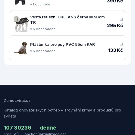
390 Kč
v 1 obchodě
Vesta reflexní ORLEANS černá M 50cm
od
TR
295 Kč
v 5 obchodech
Pláštěnka pro psy PVC 55cm KAR
od
133 Kč
v 5 obchodech
Zemezvirat.cz
Katalog chovatelských potřeb – srovnání krmiv a produktů pro
zvířata
107 302
36
denně
produktů
obchodů
aktualizace cen