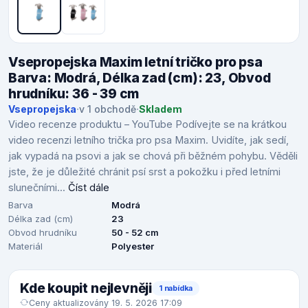
Vsepropejska Maxim letní tričko pro psa
Barva: Modrá, Délka zad (cm): 23, Obvod
hrudníku: 36 - 39 cm
Vsepropejska
·
v 1 obchodě
·
Skladem
Video recenze produktu – YouTube Podívejte se na krátkou
video recenzi letního trička pro psa Maxim. Uvidíte, jak sedí,
jak vypadá na psovi a jak se chová při běžném pohybu. Věděli
jste, že je důležité chránit psí srst a pokožku i před letními
slunečními...
Číst dále
Barva
Modrá
Délka zad (cm)
23
Obvod hrudníku
50 - 52 cm
Materiál
Polyester
Kde koupit nejlevněji
1 nabídka
Ceny aktualizovány 19. 5. 2026 17:09