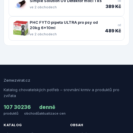
Simple Solution UV Detektor moči 1 ks
od
389 Kč
ve 2 obchodech
PHC FYTO pipeta ULTRA pro psy od
od
20kg 6x10ml
489 Kč
ve 2 obchodech
Zemezvirat.cz
Katalog chovatelských potřeb – srovnání krmiv a produktů pro
zvířata
107 302
36
denně
produktů
obchodů
aktualizace cen
KATALOG
OBSAH