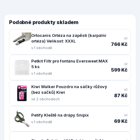
Podobné produkty skladem
Ortocanis Ortéza na zápěstí (karpální
od
ortéza) Velikost: XXXL
766 Kč
v 1 obchodě
Petkit Filtr pro fontánu Eversweet MAX
od
5 ks
599 Kč
v 1 obchodě
Kiwi Walker Pouzdro na sáčky růžový
od
(bez sáčků) Kiwi
87 Kč
ve 2 obchodech
Petify Kleště na drápy Snipix
od
69 Kč
v 1 obchodě