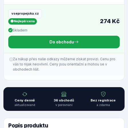
vsepropejska.cz
274 Kč
Nejlepší cena
Skladem
Do obchodu
Za nákup přes naše odkazy můžeme získat provizi. Cenu pro
vás to nijak neovlivní. Ceny jsou orientační a mohou se v
obchodech lišit.
Ceny denně
36 obchodů
Bez registrace
aktualizované
v porovnání
a zdarma
Popis produktu