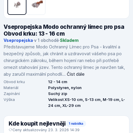
Vsepropejska Modo ochranný límec pro psa
Obvod krku: 13 - 16 cm
Vsepropejska
·
v 1 obchodě
·
Skladem
Představujeme Modo Ochranný Límec pro Psa - kvalitní a
bezpečný způsob, jak chránit a uzdravovat vášeho psa po
chirurgickém zákroku, během hojení ran nebo při potřebě
omezit stahování jizev. Tento ochranný límec je navržen tak,
aby zaručil maximální pohodlí...
Číst dále
Obvod krku
12 - 14 cm
Materiál
Polystyren, nylon
Zapínání
Suchý zip
Výška
Velikost XS-10 cm, S-13 cm, M-19 cm, L-
24 cm, XL-29 cm
Kde koupit nejlevněji
1 nabídka
Ceny aktualizovány 23. 3. 2026 14:39