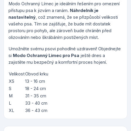
Modo Ochranný Límec je ideálním řešením pro omezení
přístupu psa k jizvám a ranám.
Náhrdelník je
nastavitelný
, což znamená, že se přizpůsobí velikosti
vašeho psa. Tím se zajišťuje, že bude mít dostatek
prostoru pro pohyb, ale zároveň bude chráněn před
olizováním nebo škrábáním postižených míst.
Umožněte svému psovi pohodlné uzdravení! Objednejte
si
Modo Ochranný Límec pro Psa
ještě dnes a
zajistěte mu bezpečný a komfortní proces hojení.
Velikost
Obvod krku
XS
13 - 16 cm
S
18 - 24 cm
M
31 - 35 cm
L
33 - 40 cm
XL
36 - 43 cm