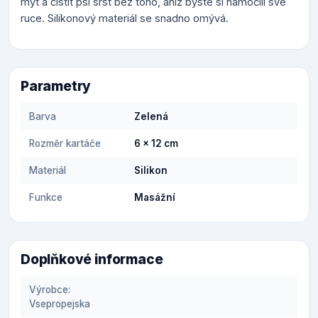
mýt a čistit psí srst bez toho, aniž byste si namočili své
ruce. Silikonový materiál se snadno omývá.
Parametry
Barva
Zelená
Rozměr kartáče
6 x 12 cm
Materiál
Silikon
Funkce
Masážní
Doplňkové informace
Výrobce:
Vsepropejska