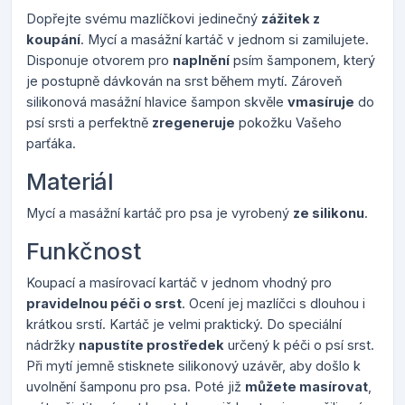
Dopřejte svému mazlíčkovi jedinečný
zážitek z
koupání
. Mycí a masážní kartáč v jednom si zamilujete.
Disponuje otvorem pro
naplnění
psím šamponem, který
je postupně dávkován na srst během mytí. Zároveň
silikonová masážní hlavice šampon skvěle
vmasíruje
do
psí srsti a perfektně
zregeneruje
pokožku Vašeho
parťáka.
Materiál
Mycí a masážní kartáč pro psa je vyrobený
ze silikonu
.
Funkčnost
Koupací a masírovací kartáč v jednom vhodný pro
pravidelnou péči o srst
. Ocení jej mazlíčci s dlouhou i
krátkou srstí. Kartáč je velmi praktický. Do speciální
nádržky
napustíte prostředek
určený k péči o psí srst.
Při mytí jemně stisknete silikonový uzávěr, aby došlo k
uvolnění šamponu pro psa. Poté již
můžete masírovat
,