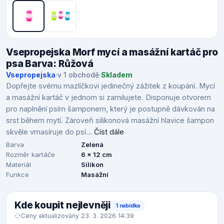
Vsepropejska Morf mycí a masážní kartáč pro
psa Barva: Růžová
Vsepropejska
·
v 1 obchodě
·
Skladem
Dopřejte svému mazlíčkovi jedinečný zážitek z koupání. Mycí
a masážní kartáč v jednom si zamilujete. Disponuje otvorem
pro naplnění psím šamponem, který je postupně dávkován na
srst během mytí. Zároveň silikonová masážní hlavice šampon
skvěle vmasíruje do psí...
Číst dále
Barva
Zelená
Rozměr kartáče
6 x 12 cm
Materiál
Silikon
Funkce
Masážní
Kde koupit nejlevněji
1 nabídka
Ceny aktualizovány 23. 3. 2026 14:39