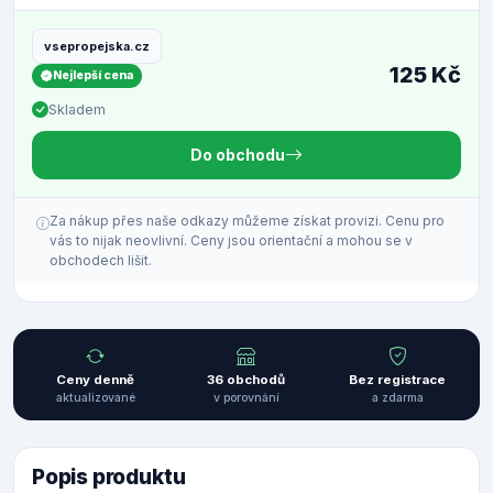
vsepropejska.cz
125 Kč
Nejlepší cena
Skladem
Do obchodu
Za nákup přes naše odkazy můžeme získat provizi. Cenu pro
vás to nijak neovlivní. Ceny jsou orientační a mohou se v
obchodech lišit.
Ceny denně
36 obchodů
Bez registrace
aktualizované
v porovnání
a zdarma
Popis produktu