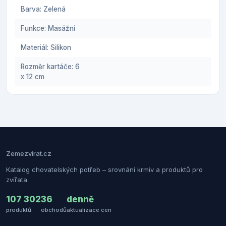
Barva: Zelená
Funkce: Masážní
Materiál: Silikon
Rozměr kartáče: 6
x 12 cm
Zemezvirat.cz
Katalog chovatelských potřeb – srovnání krmiv a produktů pro
zvířata
107 302
36
denně
produktů
obchodů
aktualizace cen