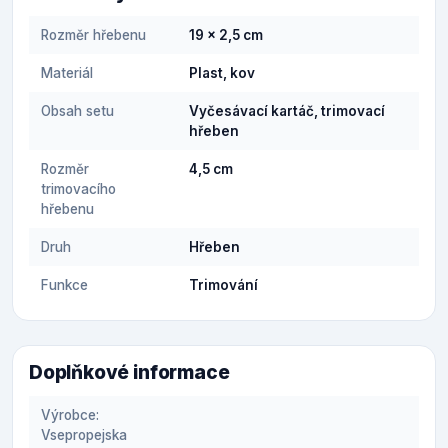
Rozměr hřebenu
19 x 2,5 cm
Materiál
Plast, kov
Obsah setu
Vyčesávací kartáč, trimovací
hřeben
Rozměr
4,5 cm
trimovacího
hřebenu
Druh
Hřeben
Funkce
Trimování
Doplňkové informace
Výrobce:
Vsepropejska