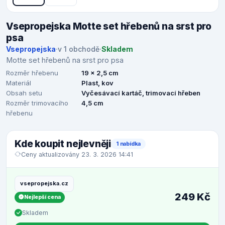
Vsepropejska Motte set hřebenů na srst pro
psa
Vsepropejska
·
v 1 obchodě
·
Skladem
Motte set hřebenů na srst pro psa
Rozměr hřebenu
19 x 2,5 cm
Materiál
Plast, kov
Obsah setu
Vyčesávací kartáč, trimovací hřeben
Rozměr trimovacího
4,5 cm
hřebenu
Kde koupit nejlevněji
1 nabídka
Ceny aktualizovány 23. 3. 2026 14:41
vsepropejska.cz
249 Kč
Nejlepší cena
Skladem