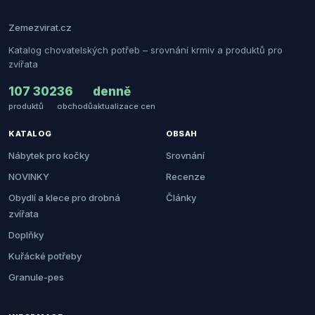
Zemezvirat.cz
Katalog chovatelských potřeb – srovnání krmiv a produktů pro
zvířata
107 302
36
denně
produktů
obchodů
aktualizace cen
KATALOG
OBSAH
Nábytek pro kočky
Srovnání
NOVINKY
Recenze
Obydlí a klece pro drobná
Články
zvířata
Doplňky
Kuřácké potřeby
Granule-pes