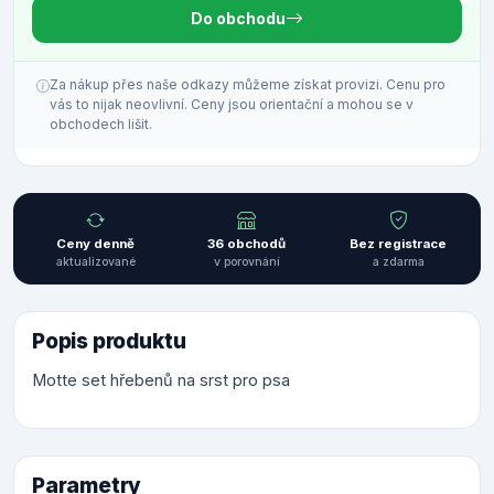
Do obchodu
Za nákup přes naše odkazy můžeme získat provizi. Cenu pro
vás to nijak neovlivní. Ceny jsou orientační a mohou se v
obchodech lišit.
Ceny denně
36 obchodů
Bez registrace
aktualizované
v porovnání
a zdarma
Popis produktu
Motte set hřebenů na srst pro psa
Parametry