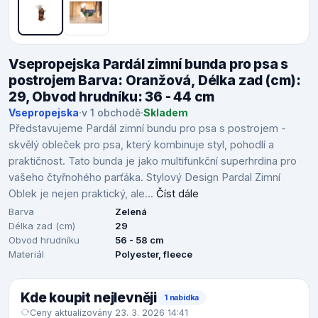
Vsepropejska Pardál zimní bunda pro psa s
postrojem Barva: Oranžová, Délka zad (cm):
29, Obvod hrudníku: 36 - 44 cm
Vsepropejska
·
v 1 obchodě
·
Skladem
Představujeme Pardál zimní bundu pro psa s postrojem -
skvělý obleček pro psa, který kombinuje styl, pohodlí a
praktičnost. Tato bunda je jako multifunkční superhrdina pro
vašeho čtyřnohého parťáka. Stylový Design Pardal Zimní
Oblek je nejen praktický, ale...
Číst dále
Barva
Zelená
Délka zad (cm)
29
Obvod hrudníku
56 - 58 cm
Materiál
Polyester, fleece
Kde koupit nejlevněji
1 nabídka
Ceny aktualizovány 23. 3. 2026 14:41