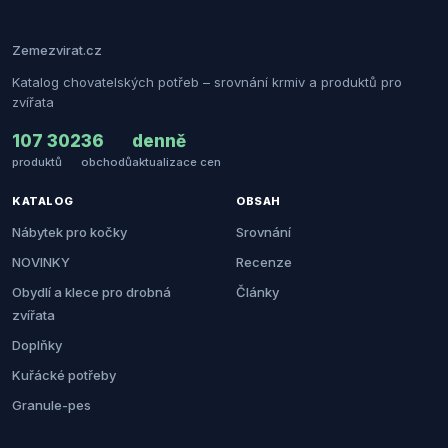
Zemezvirat.cz
Katalog chovatelských potřeb – srovnání krmiv a produktů pro
zvířata
107 302
36
denně
produktů
obchodů
aktualizace cen
KATALOG
OBSAH
Nábytek pro kočky
Srovnání
NOVINKY
Recenze
Obydlí a klece pro drobná
Články
zvířata
Doplňky
Kuřácké potřeby
Granule-pes