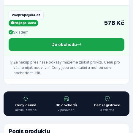
vsepropejska.cz
578 Kč
Nejlepší cena
Skladem
Do obchodu
Za nákup přes naše odkazy můžeme získat provizi. Cenu pro
vás to nijak neovlivní. Ceny jsou orientační a mohou se v
obchodech lišit.
Ceny denně
36 obchodů
Bez registrace
aktualizované
v porovnání
a zdarma
Popis produktu