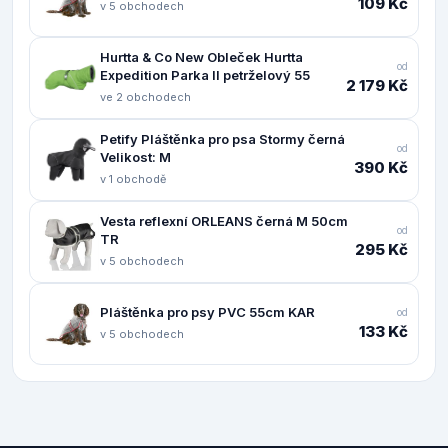
109 Kč
v 5 obchodech
Hurtta & Co New Obleček Hurtta
od
Expedition Parka II petrželový 55
2 179 Kč
ve 2 obchodech
Petify Pláštěnka pro psa Stormy černá
od
Velikost: M
390 Kč
v 1 obchodě
Vesta reflexní ORLEANS černá M 50cm
od
TR
295 Kč
v 5 obchodech
Pláštěnka pro psy PVC 55cm KAR
od
133 Kč
v 5 obchodech