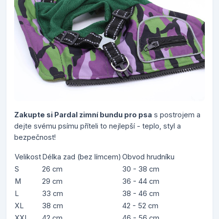
Zakupte si Pardal zimní bundu pro psa
s postrojem a
dejte svému psímu příteli to nejlepší - teplo, styl a
bezpečnost!
Velikost
Délka zad (bez límcem)
Obvod hrudníku
S
26 cm
30 - 38 cm
M
29 cm
36 - 44 cm
L
33 cm
38 - 46 cm
XL
38 cm
42 - 52 cm
XXL
42 cm
46 - 56 cm