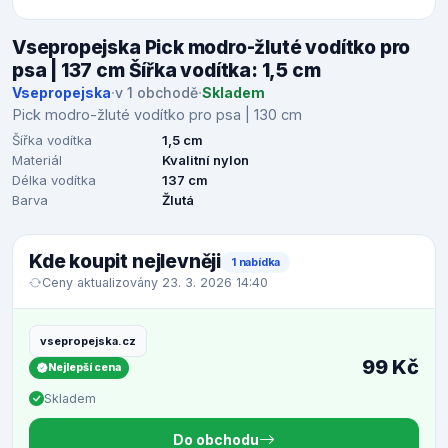
Vsepropejska Pick modro-žluté vodítko pro
psa | 137 cm Šířka vodítka: 1,5 cm
Vsepropejska
·
v 1 obchodě
·
Skladem
Pick modro-žluté vodítko pro psa | 130 cm
Šířka vodítka
1,5 cm
Materiál
Kvalitní nylon
Délka vodítka
137 cm
Barva
Žlutá
Kde koupit nejlevněji
1 nabídka
Ceny aktualizovány 23. 3. 2026 14:40
vsepropejska.cz
99 Kč
Nejlepší cena
Skladem
Do obchodu