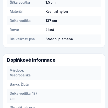
Šířka vodítka
1,5 cm
Materiál
Kvalitní nylon
Délka vodítka
137 cm
Barva
Žlutá
Dle velikosti psa
Střední plemena
Doplňkové informace
Výrobce:
Vsepropejska
Barva: Žlutá
Délka vodítka: 137
cm
Dle velikosti psa: