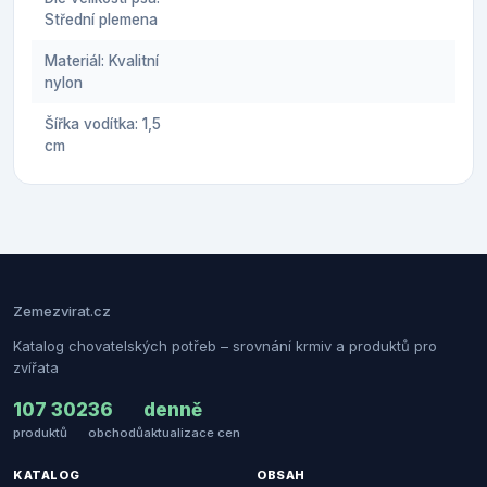
Střední plemena
Materiál: Kvalitní
nylon
Šířka vodítka: 1,5
cm
Zemezvirat.cz
Katalog chovatelských potřeb – srovnání krmiv a produktů pro
zvířata
107 302
36
denně
produktů
obchodů
aktualizace cen
KATALOG
OBSAH