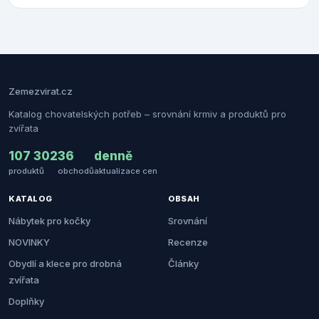
Zemezvirat.cz
Katalog chovatelských potřeb – srovnání krmiv a produktů pro
zvířata
107 302
36
denně
produktů
obchodů
aktualizace cen
KATALOG
OBSAH
Nábytek pro kočky
Srovnání
NOVINKY
Recenze
Obydlí a klece pro drobná
Články
zvířata
Doplňky