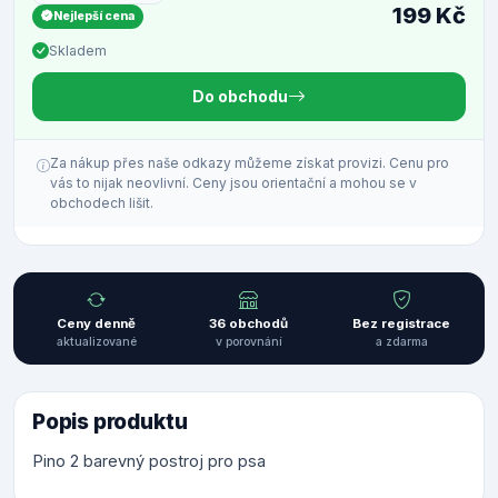
199 Kč
Nejlepší cena
Skladem
Do obchodu
Za nákup přes naše odkazy můžeme získat provizi. Cenu pro
vás to nijak neovlivní. Ceny jsou orientační a mohou se v
obchodech lišit.
Ceny denně
36 obchodů
Bez registrace
aktualizované
v porovnání
a zdarma
Popis produktu
Pino 2 barevný postroj pro psa