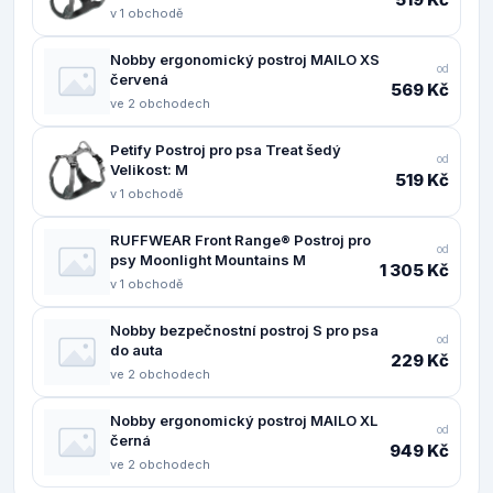
v 1 obchodě
Nobby ergonomický postroj MAILO XS
od
červená
569 Kč
ve 2 obchodech
Petify Postroj pro psa Treat šedý
od
Velikost: M
519 Kč
v 1 obchodě
RUFFWEAR Front Range® Postroj pro
od
psy Moonlight Mountains M
1 305 Kč
v 1 obchodě
Nobby bezpečnostní postroj S pro psa
od
do auta
229 Kč
ve 2 obchodech
Nobby ergonomický postroj MAILO XL
od
černá
949 Kč
ve 2 obchodech