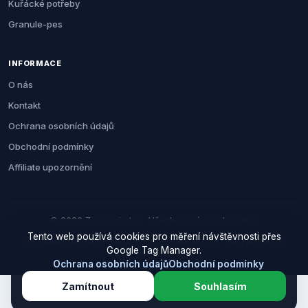
Kuřácké potřeby
Granule-pes
INFORMACE
O nás
Kontakt
Ochrana osobních údajů
Obchodní podmínky
Affiliate upozornění
© 2026 Zemezvirat.cz. Všechna práva vyhrazena.
Tento web používá cookies pro měření návštěvnosti přes
Za nákup přes naše odkazy můžeme získat provizi. Cenu pro vás to
Google Tag Manager.
neovlivní.
Ochrana osobních údajů
Obchodní podmínky
Zamítnout
Souhlasím