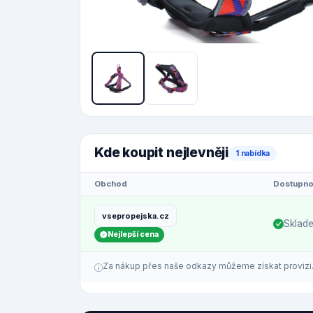
Kde koupit nejlevněji
1 nabídka
Obchod
Dostupno
vsepropejska.cz
Sklad
Nejlepší cena
Za nákup přes naše odkazy můžeme získat provizi. C