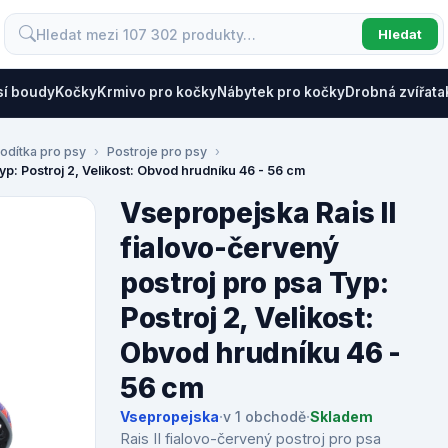
Hledat
sí boudy
Kočky
Krmivo pro kočky
Nábytek pro kočky
Drobná zvířata
odítka pro psy
Postroje pro psy
yp: Postroj 2, Velikost: Obvod hrudníku 46 - 56 cm
Vsepropejska Rais II
fialovo-červený
postroj pro psa Typ:
Postroj 2, Velikost:
Obvod hrudníku 46 -
56 cm
Vsepropejska
·
v 1 obchodě
·
Skladem
Rais II fialovo-červený postroj pro psa