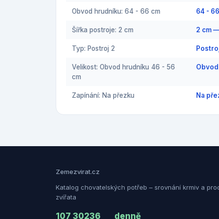
Obvod hrudníku: 64 - 66 cm
64 - 6
Šířka postroje: 2 cm
2 cm —
Typ: Postroj 2
Postro
Velikost: Obvod hrudníku 46 - 56
Obvod 
cm
Zapínání: Na přezku
Na pře
Zemezvirat.cz
Katalog chovatelských potřeb – srovnání krmiv a pro
zvířata
107 302
36
denně