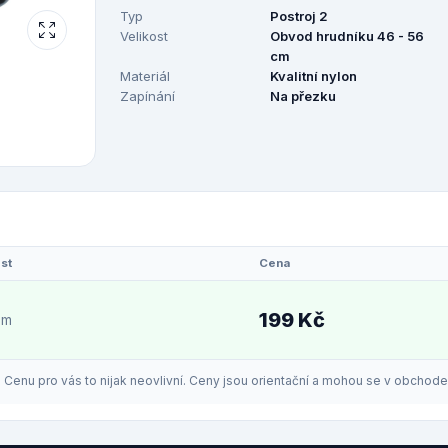
Typ
Postroj 2
Velikost
Obvod hrudníku 46 - 56
cm
Materiál
Kvalitní nylon
Zapínání
Na přezku
st
Cena
199 Kč
em
enu pro vás to nijak neovlivní. Ceny jsou orientační a mohou se v obchodech