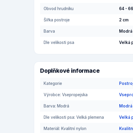
Obvod hrudníku
64 - 6
Šířka postroje
2 cm
Barva
Modrá
Dle velikosti psa
Velká 
Doplňkové informace
Kategorie
Postro
Výrobce: Vsepropejska
Vsepro
Barva: Modrá
Modrá 
Dle velikosti psa: Velká plemena
Velká 
Materiál: Kvalitní nylon
Kvalit