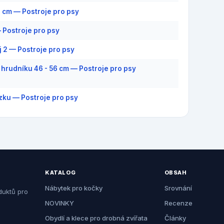
6 cm — Postroje pro psy
 Postroje pro psy
j 2 — Postroje pro psy
hrudníku 46 - 56 cm — Postroje pro psy
zku — Postroje pro psy
KATALOG
OBSAH
Nábytek pro kočky
Srovnání
duktů pro
NOVINKY
Recenze
Obydlí a klece pro drobná zvířata
Články