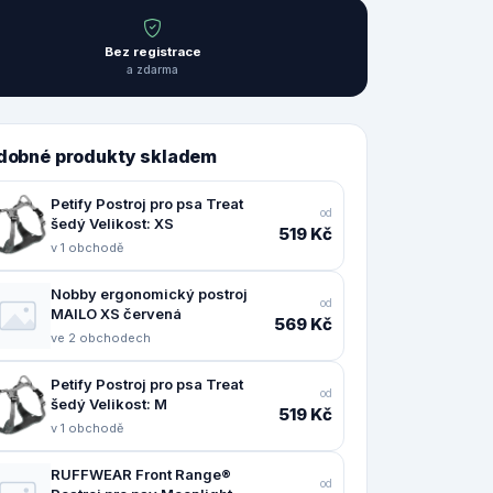
Bez registrace
a zdarma
dobné produkty skladem
Petify Postroj pro psa Treat
od
šedý Velikost: XS
519 Kč
v 1 obchodě
Nobby ergonomický postroj
od
MAILO XS červená
569 Kč
ve 2 obchodech
Petify Postroj pro psa Treat
od
šedý Velikost: M
519 Kč
v 1 obchodě
RUFFWEAR Front Range®
od