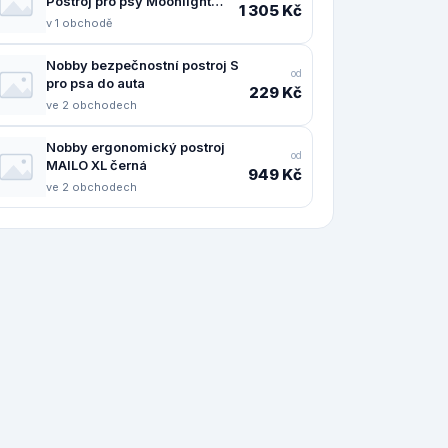
Postroj pro psy Moonlight
1 305 Kč
Mountains M
v 1 obchodě
Nobby bezpečnostní postroj S
od
pro psa do auta
229 Kč
ve 2 obchodech
Nobby ergonomický postroj
od
MAILO XL černá
949 Kč
ve 2 obchodech