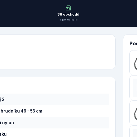
36 obchodů
v porovnání
Po
j 2
hrudníku 46 - 56 cm
í nylon
zku