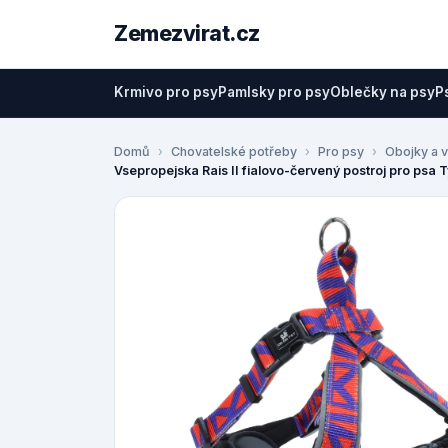
Zemezvirat.cz
Krmivo pro psy
Pamlsky pro psy
Oblečky na psy
P
Domů
Chovatelské potřeby
Pro psy
Obojky a v
Vsepropejska Rais II fialovo-červený postroj pro psa T