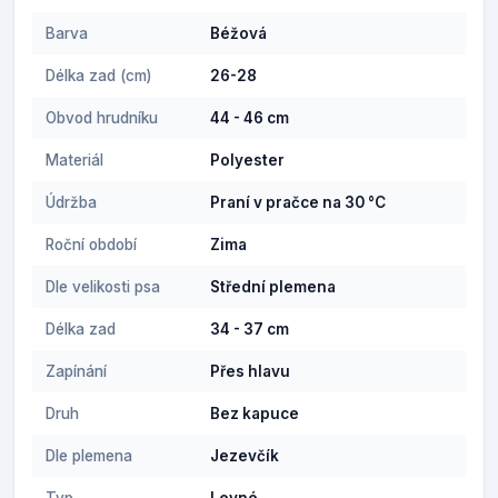
Barva
Béžová
Délka zad (cm)
26-28
Obvod hrudníku
44 - 46 cm
Materiál
Polyester
Údržba
Praní v pračce na 30 °C
Roční období
Zima
Dle velikosti psa
Střední plemena
Délka zad
34 - 37 cm
Zapínání
Přes hlavu
Druh
Bez kapuce
Dle plemena
Jezevčík
Typ
Levné