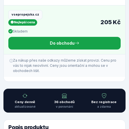
vsepropejska.cz
205 Kč
Nejlepší cena
Skladem
Do obchodu
Za nákup přes naše odkazy můžeme získat provizi. Cenu pro
vás to nijak neovlivní. Ceny jsou orientační a mohou se v
obchodech lišit.
Ceny denně
36 obchodů
Bez registrace
aktualizované
v porovnání
a zdarma
Popis produktu