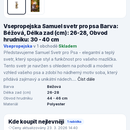
Vsepropejska Samuel svetr pro psa Barva:
Béžová, Délka zad (cm): 26-28, Obvod
hrudníku: 30 - 40 cm
Vsepropejska
·
v 1 obchodě
·
Skladem
Představujeme Samuel Svetr pro Psa - elegantní a teplý
svetr, který spojuje styl a funkčnost pro vašeho mazlíčka.
Tento svetr je navržen s ohledem na pohodlí a moderní
vzhled vašeho psa a zdobí ho nádherný motiv soba, který
přidává zajímavý a unikátní nádech....
Číst dále
Barva
Béžová
Délka zad (cm)
26-28
Obvod hrudníku
44 - 46 cm
Materiál
Polyester
Kde koupit nejlevněji
1 nabídka
Ceny aktualizovány 23. 3. 2026 14:40