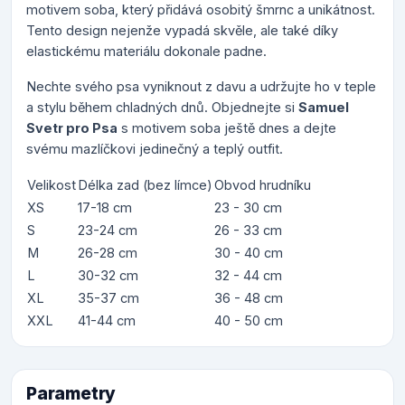
motivem soba, který přidává osobitý šmrnc a unikátnost.
Tento design nejenže vypadá skvěle, ale také díky
elastickému materiálu dokonale padne.
Nechte svého psa vyniknout z davu a udržujte ho v teple
a stylu během chladných dnů. Objednejte si
Samuel
Svetr pro Psa
s motivem soba ještě dnes a dejte
svému mazlíčkovi jedinečný a teplý outfit.
Velikost
Délka zad (bez límce)
Obvod hrudníku
XS
17-18 cm
23 - 30 cm
S
23-24 cm
26 - 33 cm
M
26-28 cm
30 - 40 cm
L
30-32 cm
32 - 44 cm
XL
35-37 cm
36 - 48 cm
XXL
41-44 cm
40 - 50 cm
Parametry