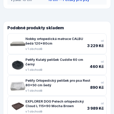
Podobné produkty skladem
Nobby ortopedická matrace CALBU
od
šedá 120x80cm
3 229 Kč
v 1 obchodě
Petify Kulatý pelíšek Cuddle 60 cm
od
černý
460 Kč
v 1 obchodě
Petify Ortopedický pelíšek pro psa Rest
od
80x50 cm šedý
890 Kč
v 1 obchodě
EXPLORER DOG Pelech ortopedický
od
Cloud L 115x90 Mocha Brown
3 989 Kč
v 1 obchodě