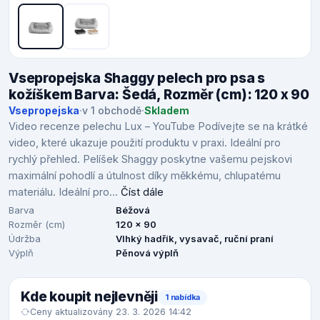
Vsepropejska Shaggy pelech pro psa s
kožíškem Barva: Šedá, Rozměr (cm): 120 x 90
Vsepropejska
·
v 1 obchodě
·
Skladem
Video recenze pelechu Lux – YouTube Podívejte se na krátké
video, které ukazuje použití produktu v praxi. Ideální pro
rychlý přehled. Pelíšek Shaggy poskytne vašemu pejskovi
maximální pohodlí a útulnost díky měkkému, chlupatému
materiálu. Ideální pro...
Číst dále
Barva
Béžová
Rozměr (cm)
120 x 90
Údržba
Vlhký hadřík, vysavač, ruční praní
Výplň
Pěnová výplň
Kde koupit nejlevněji
1 nabídka
Ceny aktualizovány 23. 3. 2026 14:42