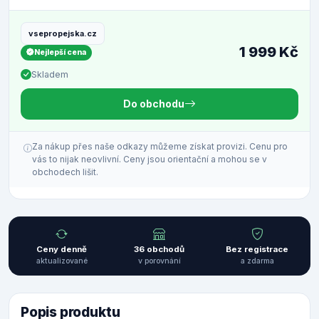
vsepropejska.cz
1 999 Kč
Nejlepší cena
Skladem
Do obchodu
Za nákup přes naše odkazy můžeme získat provizi. Cenu pro
vás to nijak neovlivní. Ceny jsou orientační a mohou se v
obchodech lišit.
Ceny denně
36 obchodů
Bez registrace
aktualizované
v porovnání
a zdarma
Popis produktu