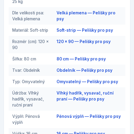
25 kg
Dle velikosti psa:
Velká plemena — Pelíšky pro
Velká plemena
psy
Materiál: Soft-strip
Soft-strip — Pelíšky pro psy
Rozměr (cm): 120 x
120 x 90 — Pelíšky pro psy
90
Šířka: 80 cm
80 cm — Pelíšky pro psy
Tvar: Obdelník
Obdelník — Pelíšky pro psy
Typ: Omyvatelný
Omyvatelný — Pelíšky pro psy
Údržba: Vlhký
Vlhký hadřík, vysavač, ruční
hadřík, vysavač,
praní — Pelíšky pro psy
ruční praní
Výplň: Pěnová
Pěnová výplň — Pelíšky pro psy
výplň
Výška: 16 cm
16 cm — Pelíšky pro psy