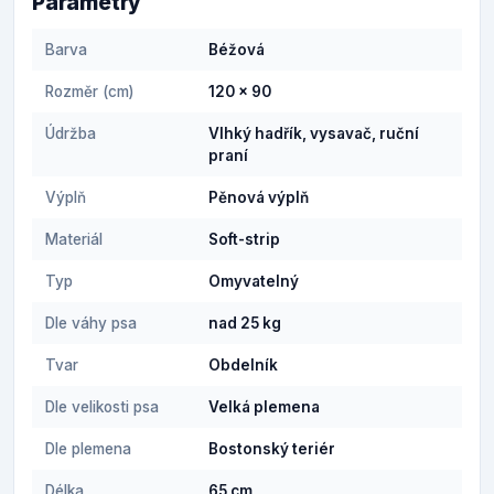
Parametry
Barva
Béžová
Rozměr (cm)
120 x 90
Údržba
Vlhký hadřík, vysavač, ruční
praní
Výplň
Pěnová výplň
Materiál
Soft-strip
Typ
Omyvatelný
Dle váhy psa
nad 25 kg
Tvar
Obdelník
Dle velikosti psa
Velká plemena
Dle plemena
Bostonský teriér
Délka
65 cm