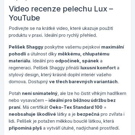
Video recenze pelechu Lux –
YouTube
Podívejte se na krátké video, které ukazuje použití
produktu v praxi. Ideální pro rychlý přehled.
Pelíšek Shaggy
poskytne vašemu pejskovi
maximální
pohodlí
a útulnost díky
měkkému, chlupatému
materiálu
. Ideální pro
odpočinek, spánek
a
regeneraci. Pelíšek Shaggy přináší
luxusní komfort
a
stylový design, který krásně doplní interiér vašeho
domova. Dostupný
ve třech barevných variantách
.
Potah
není snímatelný
, ale lze ho čistit vlhkým hadříkem
nebo vysavačem
–
ideální pro běžnou údržbu bez
praní
. Má certifikát
Oeko‑Tex Standard 100
=
neobsahuje
škodlivé
látky a je
bezpečná
pro zvířata i
lidi. Pelíšek je potažen měkkou bouclé látkou, která
připomíná plyš
a vytváří útulné, nadýchané prostředí.