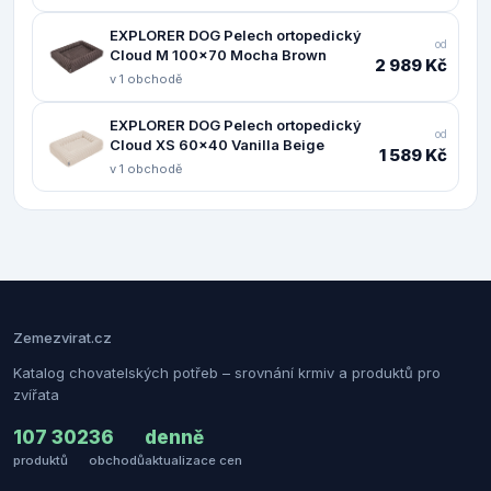
EXPLORER DOG Pelech ortopedický
od
Cloud M 100x70 Mocha Brown
2 989 Kč
v 1 obchodě
EXPLORER DOG Pelech ortopedický
od
Cloud XS 60x40 Vanilla Beige
1 589 Kč
v 1 obchodě
Zemezvirat.cz
Katalog chovatelských potřeb – srovnání krmiv a produktů pro
zvířata
107 302
36
denně
produktů
obchodů
aktualizace cen