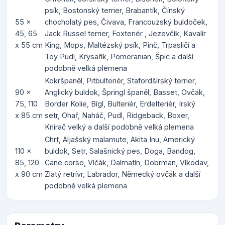
psík, Bostonský terrier, Brabantík, Čínský
55 x
chocholatý pes, Čivava, Francouzský buldoček,
45, 65
Jack Russel terrier, Foxteriér , Jezevčík, Kavalír
x 55 cm
King, Mops, Maltézský psík, Pinč, Trpasličí a
Toy Pudl, Krysařík, Pomeranian, Špic a další
podobně velká plemena
Kokršpaněl, Pitbulteriér, Stafordšírský terrier,
90 x
Anglický buldok, Špringl španěl, Basset, Ovčák,
75, 110
Border Kolie, Bígl, Bulteriér, Erdelteriér, Irský
x 85 cm
setr, Ohař, Naháč, Pudl, Ridgeback, Boxer,
Knírač velký a další podobně velká plemena
Chrt, Aljašský malamute, Akita Inu, Americký
110 x
buldok, Setr, Salašnický pes, Doga, Bandog,
85, 120
Cane corso, Vlčák, Dalmatín, Dobrman, Vlkodav,
x 90 cm
Zlatý retrívr, Labrador, Německý ovčák a další
podobně velká plemena