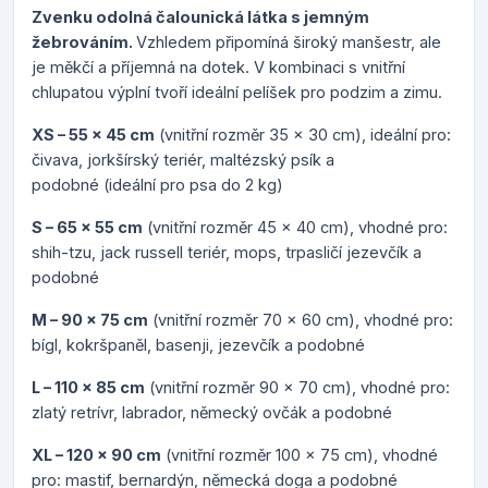
Zvenku odolná čalounická látka s jemným
žebrováním.
Vzhledem připomíná široký manšestr, ale
je měkčí a příjemná na dotek. V kombinaci s vnitřní
chlupatou výplní tvoří ideální pelíšek pro podzim a zimu.
XS – 55 x 45 cm
(vnitřní rozměr 35 x 30 cm), ideální pro:
čivava, jorkšírský teriér, maltézský psík a
podobné (ideální pro psa do 2 kg)
S – 65 x 55 cm
(vnitřní rozměr 45 x 40 cm), vhodné pro:
shih-tzu, jack russell teriér, mops, trpasličí jezevčík a
podobné
M – 90 x 75 cm
(vnitřní rozměr 70 x 60 cm), vhodné pro:
bígl, kokršpaněl, basenji, jezevčík a podobné
L – 110 x 85 cm
(vnitřní rozměr 90 x 70 cm), vhodné pro:
zlatý retrívr, labrador, německý ovčák a podobné
XL – 120 x 90 cm
(vnitřní rozměr 100 x 75 cm), vhodné
pro: mastif, bernardýn, německá doga a podobné