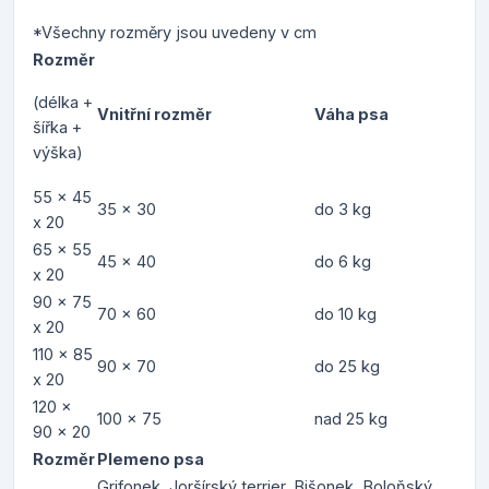
*Všechny rozměry jsou uvedeny v cm
Rozměr
(délka +
Vnitřní rozměr
Váha psa
šířka +
výška)
55 x 45
35 x 30
do 3 kg
x 20
65 x 55
45 x 40
do 6 kg
x 20
90 x 75
70 x 60
do 10 kg
x 20
110 x 85
90 x 70
do 25 kg
x 20
120 x
100 x 75
nad 25 kg
90 x 20
Rozměr
Plemeno psa
Grifonek, Joršírský terrier, Bišonek, Boloňský