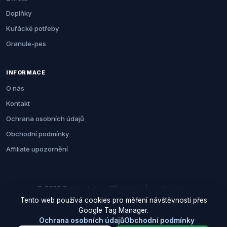
Doplňky
Kuřácké potřeby
Granule-pes
INFORMACE
O nás
Kontakt
Ochrana osobních údajů
Obchodní podmínky
Affiliate upozornění
© 2026 Zemezvirat.cz. Všechna práva vyhrazena.
Tento web používá cookies pro měření návštěvnosti přes
Za nákup přes naše odkazy můžeme získat provizi. Cenu pro vás to
Google Tag Manager.
neovlivní.
Ochrana osobních údajů
Obchodní podmínky