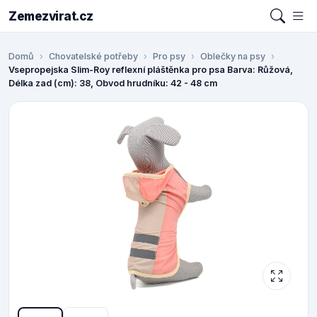
Zemezvirat.cz
Domů
Chovatelské potřeby
Pro psy
Oblečky na psy
Vsepropejska Slim-Roy reflexní pláštěnka pro psa Barva: Růžová,
Délka zad (cm): 38, Obvod hrudníku: 42 - 48 cm