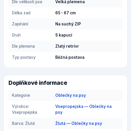
Dle velikosti psa
Velká plemena
Délka zad
65 - 67 cm
Zapínání
Na suchý ZIP
Druh
S kapucí
Dle plemena
Zlatý retrívr
Typ postavy
Běžná postava
Doplňkové informace
Kategorie
Oblečky na psy
Výrobce:
Vsepropejska — Oblečky na
Vsepropejska
psy
Barva: Žlutá
Žlutá — Oblečky na psy