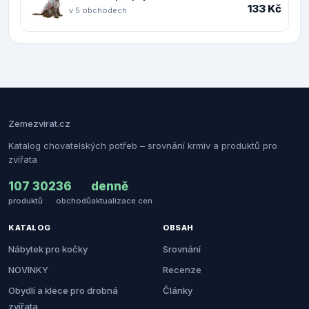
133 Kč
v 5 obchodech
Zemezvirat.cz
Katalog chovatelských potřeb – srovnání krmiv a produktů pro
zvířata
107 302
36
denně
produktů
obchodů
aktualizace cen
KATALOG
OBSAH
Nábytek pro kočky
Srovnání
NOVINKY
Recenze
Obydlí a klece pro drobná
Články
zvířata