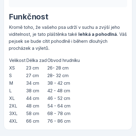
Funkčnost
Kromě toho, že vašeho psa udrží v suchu a zvýší jeho
viditelnost, je tato pláštěnka také
lehká a pohodlná
. Váš
pejsek se bude cítit pohodlně i během dlouhých
procházek a výletů.
Velikost
Délka zad
Obvod hrudníku
XS
23 cm
26- 28 cm
S
27 cm
28- 32 cm
M
34 cm
38 - 42 cm
L
38 cm
42 - 48 cm
XL
44 cm
46 - 52 cm
2XL
48 cm
54 - 64 cm
3XL
58 cm
68 - 78 cm
4XL
66 cm
76 - 86 cm