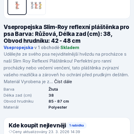
Vsepropejska Slim-Roy reflexní pláštěnka pro
psa Barva: Růžová, Délka zad (cm): 38,
Obvod hrudníku: 42 - 48 cm
Vsepropejska
·
v 1 obchodě
·
Skladem
Udělejte ze svého psa nejviditelnější hvězdu na procházce s
naší Slim Roy Reflexní Pláštěnkou! Perfektní pro ranní
procházky nebo večerní venčení, tato pláštěnka zvýrazní
vašeho mazlíčka a zároveň ho ochrání před prudkým deštěm.
Materiál Vyrobena je z...
Číst dále
Barva
Žlutá
Délka zad (cm)
38
Obvod hrudníku
85 - 87 cm
Materiál
Polyester
Kde koupit nejlevněji
1 nabídka
Ceny aktualizovány 23. 3. 2026 14:39