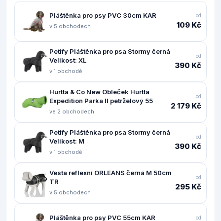
Pláštěnka pro psy PVC 30cm KAR
od
109 Kč
v 5 obchodech
Petify Pláštěnka pro psa Stormy černá
od
Velikost: XL
390 Kč
v 1 obchodě
Hurtta & Co New Obleček Hurtta
od
Expedition Parka II petrželový 55
2 179 Kč
ve 2 obchodech
Petify Pláštěnka pro psa Stormy černá
od
Velikost: M
390 Kč
v 1 obchodě
Vesta reflexní ORLEANS černá M 50cm
od
TR
295 Kč
v 5 obchodech
Pláštěnka pro psy PVC 55cm KAR
od