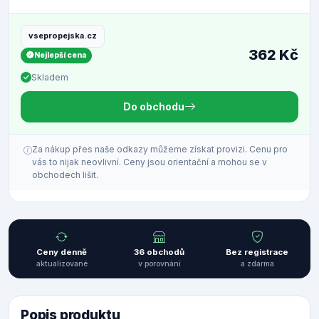
vsepropejska.cz
362 Kč
Nejlepší cena
Skladem
Do obchodu
Za nákup přes naše odkazy můžeme získat provizi. Cenu pro
vás to nijak neovlivní. Ceny jsou orientační a mohou se v
obchodech lišit.
Ceny denně
36 obchodů
Bez registrace
aktualizované
v porovnání
a zdarma
Popis produktu