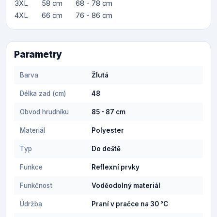
3XL
58 cm
68 - 78 cm
4XL
66 cm
76 - 86 cm
Parametry
Barva
Žlutá
Délka zad (cm)
48
Obvod hrudníku
85 - 87 cm
Materiál
Polyester
Typ
Do deště
Funkce
Reflexní prvky
Funkčnost
Voděodolný materiál
Údržba
Praní v pračce na 30 °C