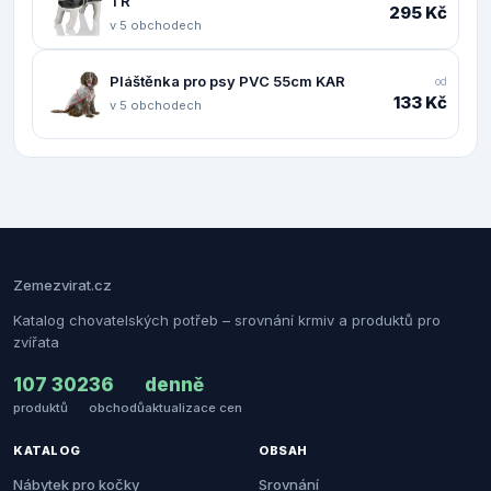
TR
295 Kč
v 5 obchodech
Pláštěnka pro psy PVC 55cm KAR
od
133 Kč
v 5 obchodech
Zemezvirat.cz
Katalog chovatelských potřeb – srovnání krmiv a produktů pro
zvířata
107 302
36
denně
produktů
obchodů
aktualizace cen
KATALOG
OBSAH
Nábytek pro kočky
Srovnání