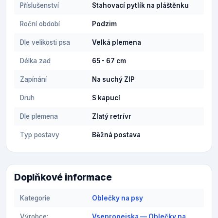
Příslušenství
Stahovací pytlík na pláštěnku
Roční období
Podzim
Dle velikosti psa
Velká plemena
Délka zad
65 - 67 cm
Zapínání
Na suchý ZIP
Druh
S kapucí
Dle plemena
Zlatý retrívr
Typ postavy
Běžná postava
Doplňkové informace
Kategorie
Oblečky na psy
Výrobce:
Vsepropejska — Oblečky na