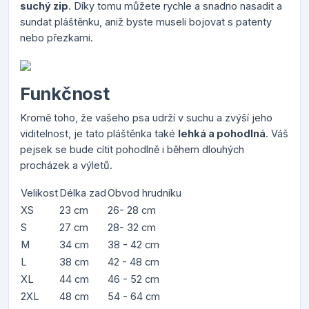
suchý zip
. Díky tomu můžete rychle a snadno nasadit a
sundat pláštěnku, aniž byste museli bojovat s patenty
nebo přezkami.
Funkčnost
Kromě toho, že vašeho psa udrží v suchu a zvýší jeho
viditelnost, je tato pláštěnka také
lehká a pohodlná
. Váš
pejsek se bude cítit pohodlně i během dlouhých
procházek a výletů.
Velikost
Délka zad
Obvod hrudníku
XS
23 cm
26- 28 cm
S
27 cm
28- 32 cm
M
34 cm
38 - 42 cm
L
38 cm
42 - 48 cm
XL
44 cm
46 - 52 cm
2XL
48 cm
54 - 64 cm