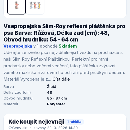
Vsepropejska Slim-Roy reflexní pláštěnka pro
psa Barva: Růžová, Délka zad (cm): 48,
Obvod hrudníku: 54 - 64 cm
Vsepropejska
·
v 1 obchodě
·
Skladem
Udělejte ze svého psa nejviditelnější hvězdu na procházce s
naší Slim Roy Reflexní Pláštěnkou! Perfektní pro ranní
procházky nebo večerní venčení, tato pláštěnka zvýrazní
vašeho mazlíčka a zároveň ho ochrání před prudkým deštěm.
Materiál Vyrobena je z...
Číst dále
Barva
Žlutá
Délka zad (cm)
48
Obvod hrudníku
85 - 87 cm
Materiál
Polyester
Kde koupit nejlevněji
1 nabídka
Ceny aktualizovány 23. 3. 2026 14:39