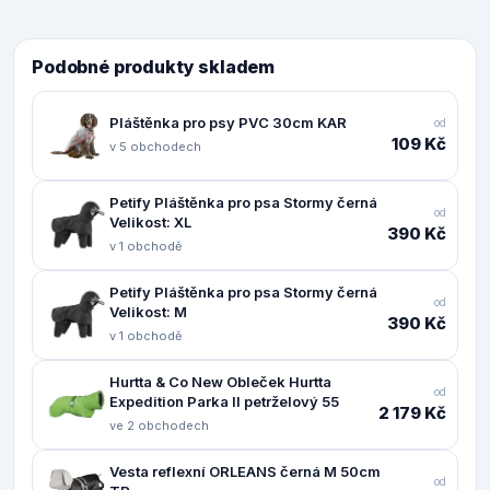
Podobné produkty skladem
Pláštěnka pro psy PVC 30cm KAR
od
109 Kč
v 5 obchodech
Petify Pláštěnka pro psa Stormy černá
od
Velikost: XL
390 Kč
v 1 obchodě
Petify Pláštěnka pro psa Stormy černá
od
Velikost: M
390 Kč
v 1 obchodě
Hurtta & Co New Obleček Hurtta
od
Expedition Parka II petrželový 55
2 179 Kč
ve 2 obchodech
Vesta reflexní ORLEANS černá M 50cm
od