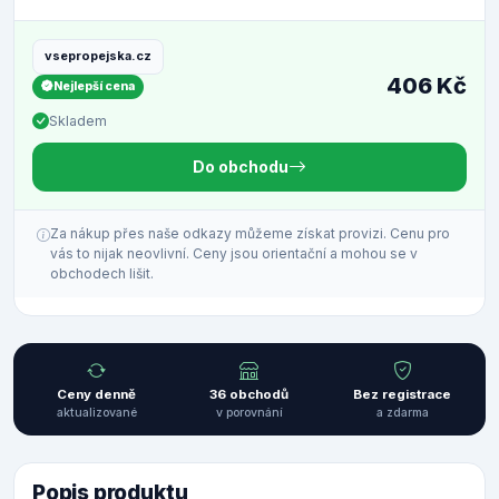
vsepropejska.cz
406 Kč
Nejlepší cena
Skladem
Do obchodu
Za nákup přes naše odkazy můžeme získat provizi. Cenu pro
vás to nijak neovlivní. Ceny jsou orientační a mohou se v
obchodech lišit.
Ceny denně
36 obchodů
Bez registrace
aktualizované
v porovnání
a zdarma
Popis produktu