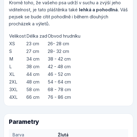
Kromě toho, že vašeho psa udrží v suchu a zvýší jeho
viditelnost, je tato pláštěnka také
lehká a pohodlná
. Váš
pejsek se bude cítit pohodlně i během dlouhých
procházek a výletů.
Velikost
Délka zad
Obvod hrudníku
XS
23 cm
26- 28 cm
S
27 cm
28- 32 cm
M
34 cm
38 - 42 cm
L
38 cm
42 - 48 cm
XL
44 cm
46 - 52 cm
2XL
48 cm
54 - 64 cm
3XL
58 cm
68 - 78 cm
4XL
66 cm
76 - 86 cm
Parametry
Barva
Žlutá