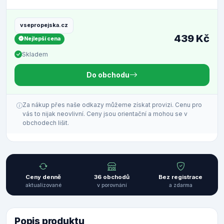
vsepropejska.cz
439 Kč
Nejlepší cena
Skladem
Do obchodu
Za nákup přes naše odkazy můžeme získat provizi. Cenu pro
vás to nijak neovlivní. Ceny jsou orientační a mohou se v
obchodech lišit.
Ceny denně
36 obchodů
Bez registrace
aktualizované
v porovnání
a zdarma
Popis produktu