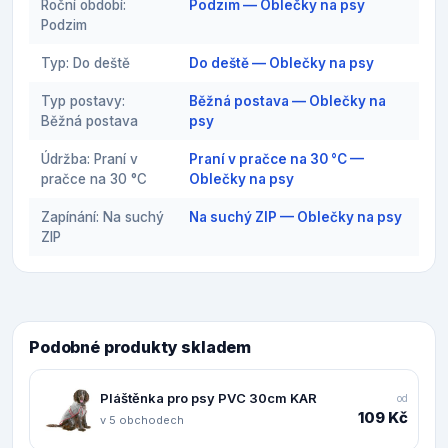
Roční období:
Podzim — Oblečky na psy
Podzim
Typ: Do deště
Do deště — Oblečky na psy
Typ postavy:
Běžná postava — Oblečky na
Běžná postava
psy
Údržba: Praní v
Praní v pračce na 30 °C —
pračce na 30 °C
Oblečky na psy
Zapínání: Na suchý
Na suchý ZIP — Oblečky na psy
ZIP
Podobné produkty skladem
Pláštěnka pro psy PVC 30cm KAR
od
109 Kč
v 5 obchodech