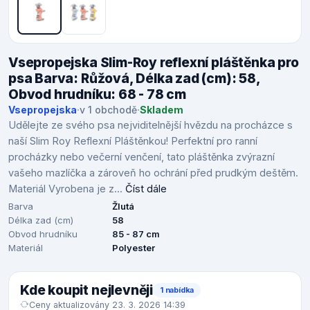
Vsepropejska Slim-Roy reflexní pláštěnka pro
psa Barva: Růžová, Délka zad (cm): 58,
Obvod hrudníku: 68 - 78 cm
Vsepropejska
·
v 1 obchodě
·
Skladem
Udělejte ze svého psa nejviditelnější hvězdu na procházce s
naší Slim Roy Reflexní Pláštěnkou! Perfektní pro ranní
procházky nebo večerní venčení, tato pláštěnka zvýrazní
vašeho mazlíčka a zároveň ho ochrání před prudkým deštěm.
Materiál Vyrobena je z...
Číst dále
Barva
Žlutá
Délka zad (cm)
58
Obvod hrudníku
85 - 87 cm
Materiál
Polyester
Kde koupit nejlevněji
1 nabídka
Ceny aktualizovány 23. 3. 2026 14:39