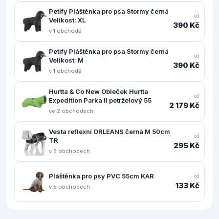
Petify Pláštěnka pro psa Stormy černá
od
Velikost: XL
390 Kč
v 1 obchodě
Petify Pláštěnka pro psa Stormy černá
od
Velikost: M
390 Kč
v 1 obchodě
Hurtta & Co New Obleček Hurtta
od
Expedition Parka II petrželový 55
2 179 Kč
ve 2 obchodech
Vesta reflexní ORLEANS černá M 50cm
od
TR
295 Kč
v 5 obchodech
Pláštěnka pro psy PVC 55cm KAR
od
133 Kč
v 5 obchodech