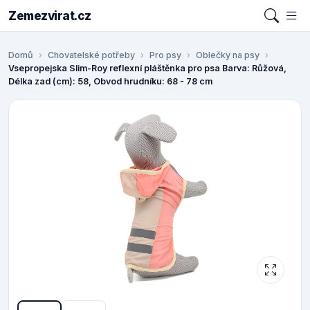
Zemezvirat.cz
Domů
Chovatelské potřeby
Pro psy
Oblečky na psy
Vsepropejska Slim-Roy reflexní pláštěnka pro psa Barva: Růžová,
Délka zad (cm): 58, Obvod hrudníku: 68 - 78 cm