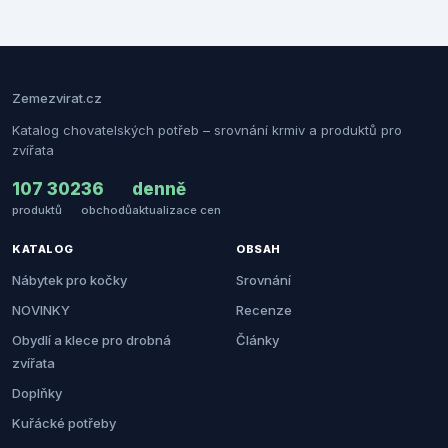
Zemezvirat.cz
Katalog chovatelských potřeb – srovnání krmiv a produktů pro
zvířata
107 302
36
denně
produktů
obchodů
aktualizace cen
KATALOG
OBSAH
Nábytek pro kočky
Srovnání
NOVINKY
Recenze
Obydlí a klece pro drobná
Články
zvířata
Doplňky
Kuřácké potřeby