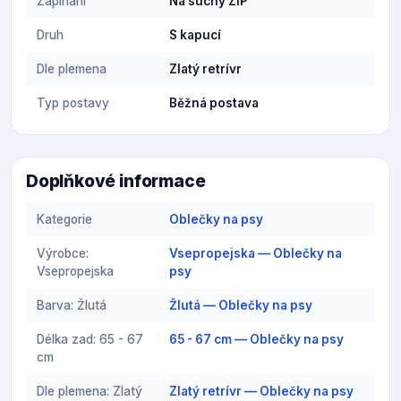
Zapínání
Na suchý ZIP
Druh
S kapucí
Dle plemena
Zlatý retrívr
Typ postavy
Běžná postava
Doplňkové informace
Kategorie
Oblečky na psy
Výrobce:
Vsepropejska — Oblečky na
Vsepropejska
psy
Barva: Žlutá
Žlutá — Oblečky na psy
Délka zad: 65 - 67
65 - 67 cm — Oblečky na psy
cm
Dle plemena: Zlatý
Zlatý retrívr — Oblečky na psy