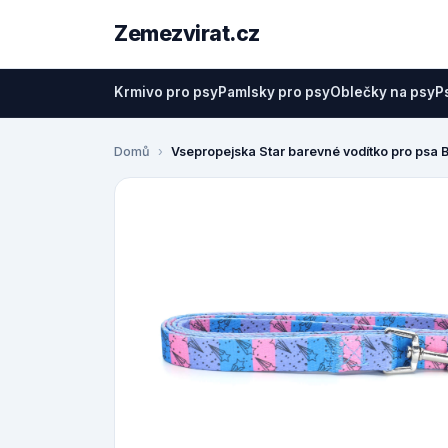
Zemezvirat.cz
Krmivo pro psy
Pamlsky pro psy
Oblečky na psy
P
Domů
Vsepropejska Star barevné vodítko pro psa B