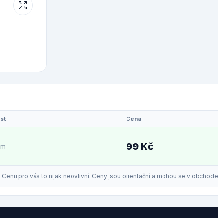
st
Cena
99 Kč
em
enu pro vás to nijak neovlivní. Ceny jsou orientační a mohou se v obchodech