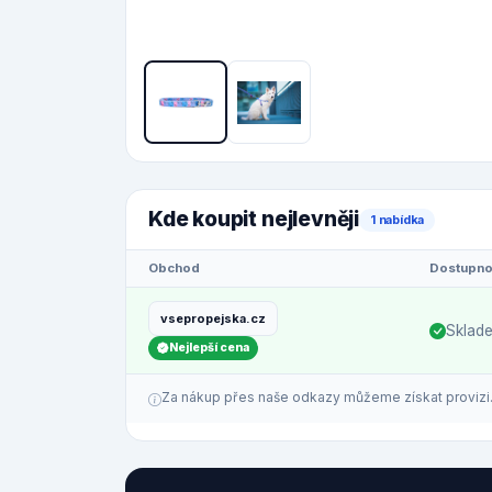
Kde koupit nejlevněji
1 nabídka
Obchod
Dostupno
vsepropejska.cz
Sklad
Nejlepší cena
Za nákup přes naše odkazy můžeme získat provizi. C