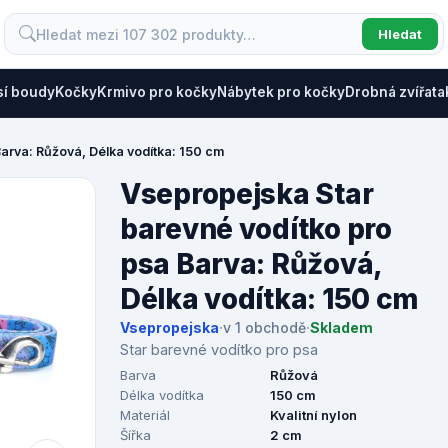
Hledat
sí boudy
Kočky
Krmivo pro kočky
Nábytek pro kočky
Drobná zvířata
arva: Růžová, Délka vodítka: 150 cm
Vsepropejska Star
barevné vodítko pro
psa Barva: Růžová,
Délka vodítka: 150 cm
Vsepropejska
·
v 1 obchodě
·
Skladem
Star barevné vodítko pro psa
Barva
Růžová
Délka vodítka
150 cm
Materiál
Kvalitní nylon
Šířka
2 cm