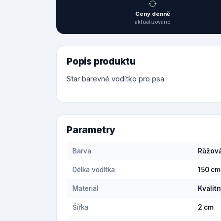
Ceny denně
aktualizované
Popis produktu
Star barevné vodítko pro psa
Parametry
Barva
Růžov
Délka vodítka
150 cm
Materiál
Kvalitn
Šířka
2 cm