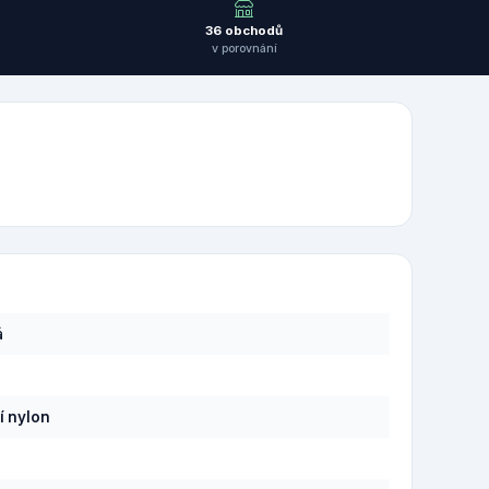
36 obchodů
v porovnání
á
í nylon