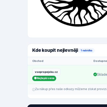
Kde koupit nejlevněji
1 nabídka
Obchod
Dostupno
vsepropejska.cz
Sklad
Nejlepší cena
Za nákup přes naše odkazy můžeme získat provizi. C