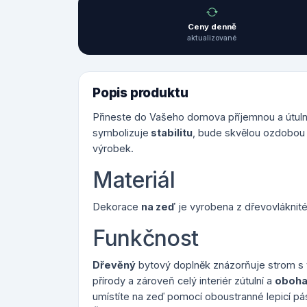
Ceny denně
aktualizované
Popis produktu
Přineste do Vašeho domova příjemnou a útul
symbolizuje
stabilitu
, bude skvělou ozdobou
výrobek.
Materiál
Dekorace
na zeď
je vyrobena z dřevovláknit
Funkčnost
Dřevěný
bytový doplněk znázorňuje strom s 
přírody a zároveň celý interiér zútulní a
oboha
umístíte na zeď pomocí oboustranné lepicí pá