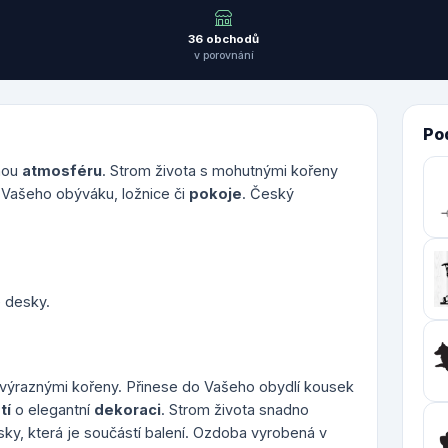
36 obchodů
v porovnání
Po
nou
atmosféru
. Strom života s mohutnými kořeny
 Vašeho obýváku, ložnice či
pokoje
. Český
é desky.
výraznými kořeny. Přinese do Vašeho obydlí kousek
tí
o elegantní
dekoraci
. Strom života snadno
sky, která je součástí balení. Ozdoba vyrobená v