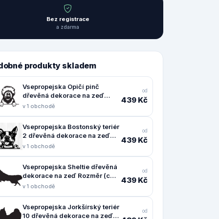
Bez registrace
a zdarma
dobné produkty skladem
Vsepropejska Opičí pinč
od
dřevěná dekorace na zeď
439 Kč
Rozměr (cm): 38 x 36
v 1 obchodě
Vsepropejska Bostonský teriér
od
2 dřevěná dekorace na zeď
439 Kč
Rozměr (cm): 37 x 38
v 1 obchodě
Vsepropejska Sheltie dřevěná
od
dekorace na zeď Rozměr (cm):
439 Kč
24 x 38
v 1 obchodě
Vsepropejska Jorkšírský teriér
od
10 dřevěná dekorace na zeď