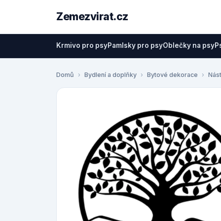
Zemezvirat.cz
Krmivo pro psy
Pamlsky pro psy
Oblečky na psy
P
Domů
Bydlení a doplňky
Bytové dekorace
Nás