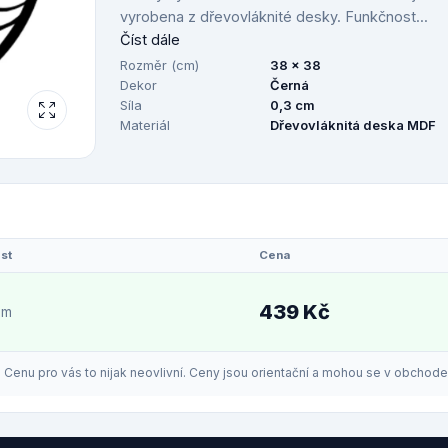
vyrobena z dřevovláknité desky. Funkčnost...
Číst dále
Rozměr (cm)
38 x 38
Dekor
Černá
Síla
0,3 cm
Materiál
Dřevovláknitá deska MDF
st
Cena
439 Kč
em
enu pro vás to nijak neovlivní. Ceny jsou orientační a mohou se v obchodech