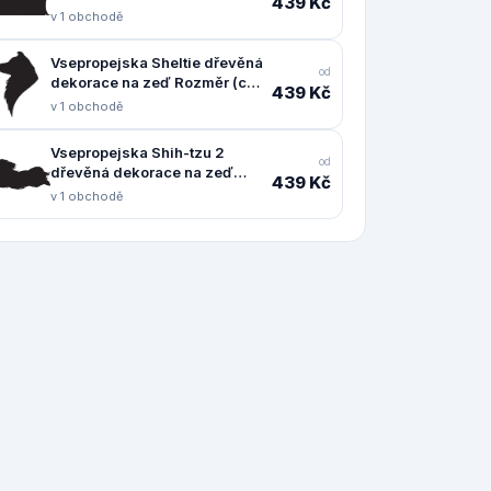
439 Kč
Rozměr (cm): 24 x 38
v 1 obchodě
Vsepropejska Sheltie dřevěná
od
dekorace na zeď Rozměr (cm):
439 Kč
38 x 25
v 1 obchodě
Vsepropejska Shih-tzu 2
od
dřevěná dekorace na zeď
439 Kč
Rozměr (cm): 18 x 38
v 1 obchodě