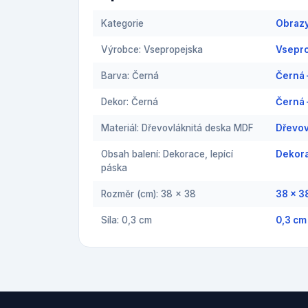
Kategorie
Obraz
Výrobce: Vsepropejska
Vsepr
Barva: Černá
Černá
Dekor: Černá
Černá
Materiál: Dřevovláknitá deska MDF
Dřevov
Obsah balení: Dekorace, lepící
Dekora
páska
Rozměr (cm): 38 x 38
38 x 3
Síla: 0,3 cm
0,3 cm