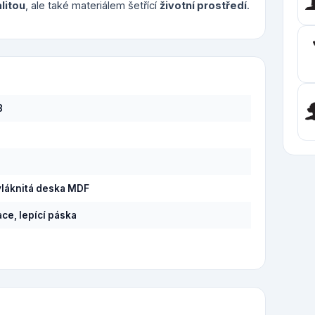
alitou
, ale také materiálem šetřící
životní prostředí
.
8
láknitá deska MDF
ce, lepící páska