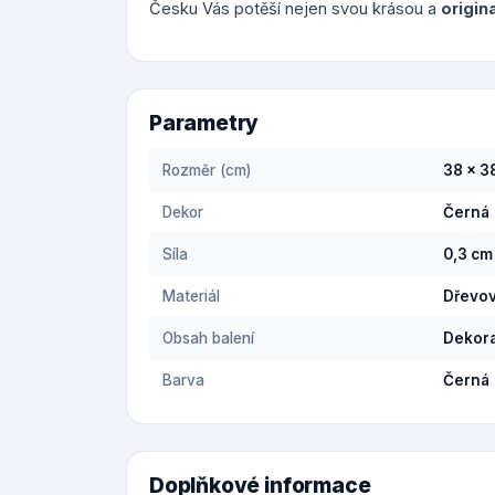
Česku Vás potěší nejen svou krásou a
origin
Parametry
Rozměr (cm)
38 x 3
Dekor
Černá
Síla
0,3 cm
Materiál
Dřevov
Obsah balení
Dekora
Barva
Černá
Doplňkové informace