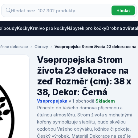
Hledat
sí boudy
Kočky
Krmivo pro kočky
Nábytek pro kočky
Drobná zvířata
těnné dekorace
Obrazy
Vsepropejska Strom života 23 dekorace na 
Vsepropejska Strom
života 23 dekorace na
zeď Rozměr (cm): 38 x
38, Dekor: Černá
Vsepropejska
·
v 1 obchodě
·
Skladem
Přineste do Vašeho domova příjemnou a
útulnou atmosféru. Strom života s mohutnými
kořeny symbolizuje stabilitu, bude skvělou
ozdobou Vašeho obýváku, ložnice či pokoje.
Český výrobek. Materiál Dekorace na zeď je