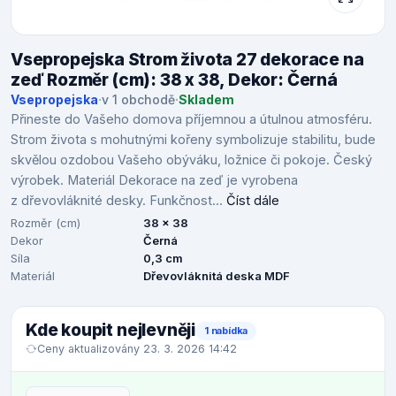
Vsepropejska Strom života 27 dekorace na
zeď Rozměr (cm): 38 x 38, Dekor: Černá
Vsepropejska
·
v 1 obchodě
·
Skladem
Přineste do Vašeho domova příjemnou a útulnou atmosféru.
Strom života s mohutnými kořeny symbolizuje stabilitu, bude
skvělou ozdobou Vašeho obýváku, ložnice či pokoje. Český
výrobek. Materiál Dekorace na zeď je vyrobena
z dřevovláknité desky. Funkčnost...
Číst dále
Rozměr (cm)
38 x 38
Dekor
Černá
Síla
0,3 cm
Materiál
Dřevovláknitá deska MDF
Kde koupit nejlevněji
1 nabídka
Ceny aktualizovány 23. 3. 2026 14:42