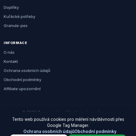
Doplňky
Kuřácké potřeby
Granule-pes
INFORMACE
O nás
Kontakt
Ochrana osobních údajů
Obchodní podmínky
Affiliate upozornění
© 2026 Zemezvirat.cz. Všechna práva vyhrazena.
Tento web používá cookies pro měření návštěvnosti přes
Za nákup přes naše odkazy můžeme získat provizi. Cenu pro vás to
Google Tag Manager.
neovlivní.
Ochrana osobních údajů
Obchodní podmínky