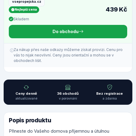
vsepropejska.cz
439 Kč
Nejlepší cena
Skladem
Do obchodu
Za nákup přes naše odkazy můžeme získat provizi. Cenu pro
vás to nijak neovlivní. Ceny jsou orientační a mohou se v
obchodech lišit.
Ceny denně
36 obchodů
Bez registrace
aktualizované
v porovnání
a zdarma
Popis produktu
Přineste do Vašeho domova příjemnou a útulnou