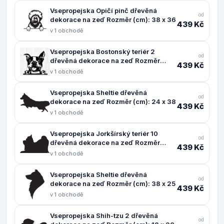
Vsepropejska Opičí pinč dřevěná
od
dekorace na zeď Rozměr (cm): 38 x 36
439 Kč
v 1 obchodě
Vsepropejska Bostonský teriér 2
od
dřevěná dekorace na zeď Rozměr
439 Kč
(cm): 37 x 38
v 1 obchodě
Vsepropejska Sheltie dřevěná
od
dekorace na zeď Rozměr (cm): 24 x 38
439 Kč
v 1 obchodě
Vsepropejska Jorkšírský teriér 10
od
dřevěná dekorace na zeď Rozměr
439 Kč
(cm): 24 x 38
v 1 obchodě
Vsepropejska Sheltie dřevěná
od
dekorace na zeď Rozměr (cm): 38 x 25
439 Kč
v 1 obchodě
Vsepropejska Shih-tzu 2 dřevěná
od