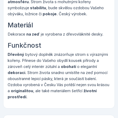
atmosféru
. Strom života s mohutnými kořeny
symbolizuje
stabilitu
, bude skvělou ozdobou Vašeho
obýváku, ložnice či
pokoje
. Český výrobek.
Materiál
Dekorace
na zeď
je vyrobena z dřevovláknité desky.
Funkčnost
Dřevěný
bytový doplněk znázorňuje strom s výraznými
kořeny. Přinese do Vašeho obydlí kousek přírody a
zároveň celý interiér zútulní a
obohatí
o elegantní
dekoraci
. Strom života snadno umístíte na zeď pomocí
oboustranné lepicí pásky, která je součástí balení.
Ozdoba vyrobená v Česku Vás potěší nejen svou krásou
a
originalitou
, ale také materiálem šetřící
životní
prostředí
.