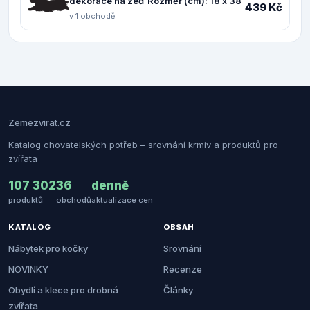
dekorace na zeď Rozměr (cm): 18 x 38
439 Kč
v 1 obchodě
Zemezvirat.cz
Katalog chovatelských potřeb – srovnání krmiv a produktů pro
zvířata
107 302
36
denně
produktů
obchodů
aktualizace cen
KATALOG
OBSAH
Nábytek pro kočky
Srovnání
NOVINKY
Recenze
Obydlí a klece pro drobná
Články
zvířata