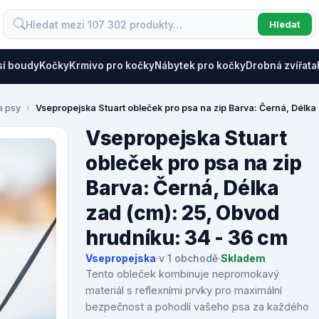
Hledat
sí boudy
Kočky
Krmivo pro kočky
Nábytek pro kočky
Drobná zvířata
a psy
Vsepropejska Stuart obleček pro psa na zip Barva: Černá, Délka
Vsepropejska Stuart
obleček pro psa na zip
Barva: Černá, Délka
zad (cm): 25, Obvod
hrudníku: 34 - 36 cm
Vsepropejska
·
v 1 obchodě
·
Skladem
Tento obleček kombinuje nepromokavý
materiál s reflexními prvky pro maximální
bezpečnost a pohodlí vašeho psa za každého