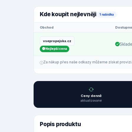
Kde koupit nejlevněji
1 nabídka
Obchod
Dostupno
vsepropejska.cz
Sklad
Nejlepší cena
Za nákup přes naše odkazy můžeme získat provizi. C
Ceny denně
aktualizované
Popis produktu