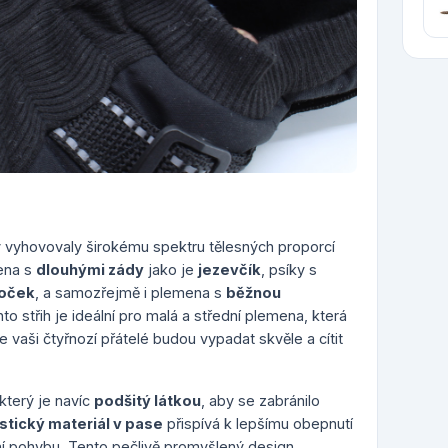
by vyhovovaly širokému spektru tělesných proporcí
ena s
dlouhými zády
jako je
jezevčík
, psíky s
doček
, a samozřejmě i plemena s
běžnou
nto střih je ideální pro malá a střední plemena, která
že vaši čtyřnozí přátelé budou vypadat skvěle a cítit
 který je navíc
podšitý látkou
, aby se zabránilo
stický materiál v pase
přispívá k lepšímu obepnutí
í pohybu. Tento pečlivě promyšlený design