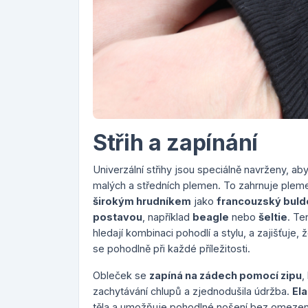
Střih a zapínání
Univerzální střihy jsou speciálně navrženy, a
malých a středních plemen. To zahrnuje plem
širokým hrudníkem
jako
francouzský bul
postavou
, například
beagle
nebo
šeltie
. Te
hledají kombinaci pohodlí a stylu, a zajišťuje, 
se pohodlně při každé příležitosti.
Obleček se
zapíná na zádech pomocí zipu
,
zachytávání chlupů a zjednodušila údržba.
Ela
těla a umožňuje pohodlné nošení bez omezen