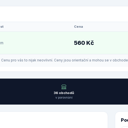
st
Cena
560 Kč
em
enu pro vás to nijak neovlivní. Ceny jsou orientační a mohou se v obchodech
36 obchodů
v porovnání
Po