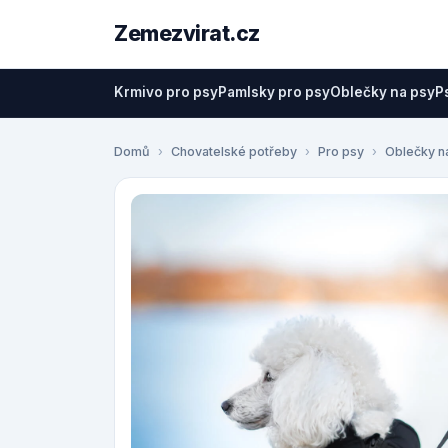
Zemezvirat.cz
Krmivo pro psy
Pamlsky pro psy
Oblečky na psy
P
Domů
Chovatelské potřeby
Pro psy
Oblečky n