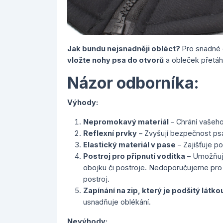
Jak bundu nejsnadněji obléct?
Pro snadné 
vložte nohy psa do otvorů
a obleček přetáh
Názor odborníka:
Výhody:
Nepromokavý materiál
– Chrání vašeho
Reflexní prvky
– Zvyšují bezpečnost psa 
Elastický materiál v pase
– Zajišťuje p
Postroj pro připnutí vodítka
– Umožňuje
obojku či postroje. Nedoporučujeme pro p
postroj.
Zapínání na zip, který je podšitý látko
usnadňuje oblékání.
Nevýhody: