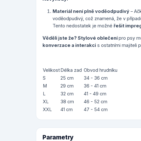
Materiál není plně voděodpudivý
– Ačk
voděodpudivý, což znamená, že v případ
Tento nedostatek je možné
řešit impreg
Věděli jste že? Stylové oblečení
pro psy m
konverzace a interakci
s ostatními majiteli
Velikost
Délka zad
Obvod hrudníku
S
25 cm
34 - 36 cm
M
29 cm
36 - 41 cm
L
32 cm
41 - 49 cm
XL
38 cm
46 - 52 cm
XXL
41 cm
47 - 54 cm
Parametry