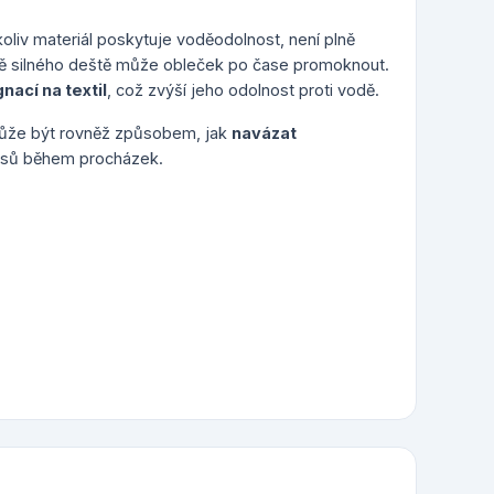
oliv materiál poskytuje voděodolnost, není plně
ě silného deště může obleček po čase promoknout.
nací na textil
, což zvýší jeho odolnost proti vodě.
ůže být rovněž způsobem, jak
navázat
 psů během procházek.