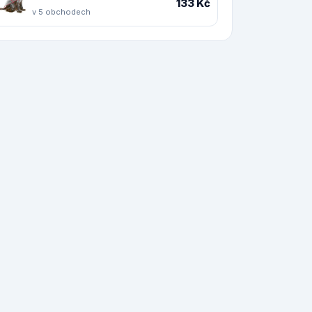
133 Kč
v 5 obchodech