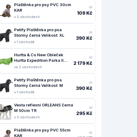
Pláštěnka pro psy PVC 30cm
od
KAR
109 Kč
v 5 obchodech
Petify Pláštěnka pro psa
od
Stormy černá Velikost: XL
390 Kč
v 1 obchodě
Hurtta & Co New Obleček
od
Hurtta Expedition Parka II
2 179 Kč
petrželový 55
ve 2 obchodech
Petify Pláštěnka pro psa
od
Stormy černá Velikost: M
390 Kč
v 1 obchodě
Vesta reflexní ORLEANS černá
od
M 50cm TR
295 Kč
v 5 obchodech
Pláštěnka pro psy PVC 55cm
od
KAR