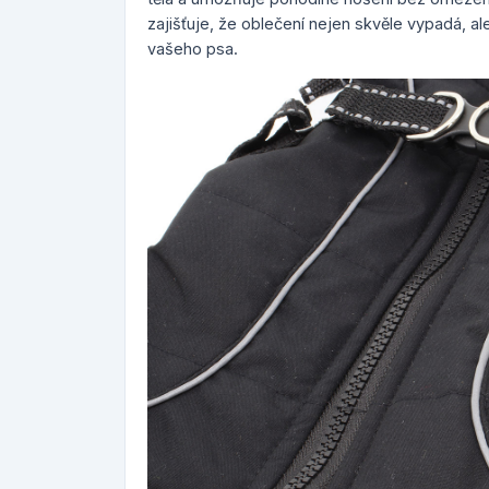
zajišťuje, že oblečení nejen skvěle vypadá, a
vašeho psa.