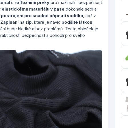
eriál
s
reflexními prvky
pro maximální bezpečnost
y
elastickému materiálu v pase
dokonale sedí a
n
postrojem pro snadné připnutí vodítka
, což z
.
Zapínání na zip
, které je navíc
podšité látkou
ékání bude hladké a bez problémů. Tento obleček je
praktičnost, bezpečnost a pohodlí pro svého