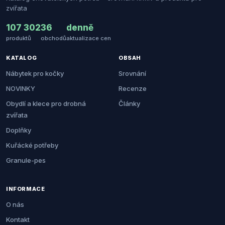
zvířata
107 302
36
denně
produktů
obchodů
aktualizace cen
KATALOG
OBSAH
Nábytek pro kočky
Srovnání
NOVINKY
Recenze
Obydlí a klece pro drobná
Články
zvířata
Doplňky
Kuřácké potřeby
Granule-pes
INFORMACE
O nás
Kontakt