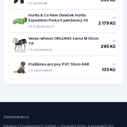
v 1 obchodě
Hurtta & Co New Obleček Hurtta
od
Expedition Parka II petrželový 55
2 179 Kč
ve 2 obchodech
Vesta reflexní ORLEANS černá M 50cm
od
TR
295 Kč
v 5 obchodech
Pláštěnka pro psy PVC 55cm KAR
od
133 Kč
v 5 obchodech
Zemezvirat.cz
Katalog chovatelských potřeb – srovnání krmiv a produktů pro