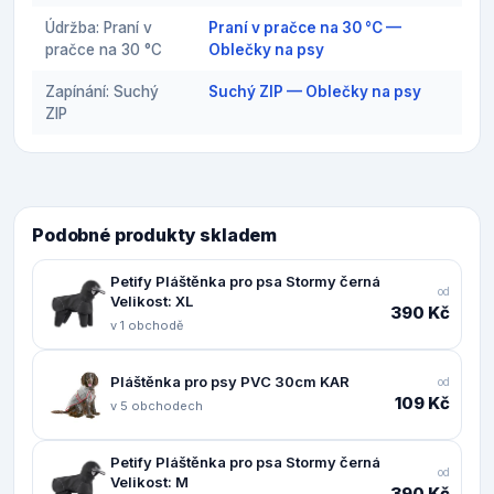
Údržba: Praní v
Praní v pračce na 30 °C —
pračce na 30 °C
Oblečky na psy
Zapínání: Suchý
Suchý ZIP — Oblečky na psy
ZIP
Podobné produkty skladem
Petify Pláštěnka pro psa Stormy černá
od
Velikost: XL
390 Kč
v 1 obchodě
Pláštěnka pro psy PVC 30cm KAR
od
109 Kč
v 5 obchodech
Petify Pláštěnka pro psa Stormy černá
od
Velikost: M
390 Kč