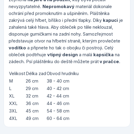
nevyzpytatelné.
Nepromokavý
materiál dokonale
ochrání před promoknutím a ušpiněním. Pláštěnka
zakrývá celý hřbet, bříško i přední tlapky. Díky
kapuci
je
zahalená také hlava. Aby obleček po těle neklouzal,
disponuje gumičkami na zadní nohy. Samozřejmost
představuje otvor na hřbetní straně, kterým provlečete
vodítko
a připnete ho tak o obojku či postroji. Celý
obleček podtrhuje
vtipný design
a malá
kapsička
na
zádech. Psí pláštěnku do deště můžete prát
v pračce
.
Velikost
Délka zad
Obvod hrudníku
M
26 cm
38 - 40 cm
L
29 cm
40 - 42 cm
XL
32 cm
42 - 44 cm
XXL
36 cm
44 - 46 cm
3XL
45 cm
54 - 58 cm
4XL
49 cm
60 - 64 cm