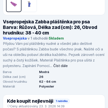
Vsepropejska Zabba pláštěnka pro psa
Barva: Růžová, Délka zad (cm): 26, Obvod
hrudníku: 38 - 40 cm
Vsepropejska
·
v 1 obchodě
·
Skladem
Přijdou Vám psí pláštěnky nudné a všední jako deštivé
počasí? S pláštěnkou Zabba bude všechno jinak. Našité oči a
uši na oblečku pobaví zkrátka každého. Pejsek zároveň ocení
suchý a čistý kožíšek. Materiál Pláštěnka pro psa ušitá z
polyesteru. Zapínání Pomocí...
Číst dále
Barva
Modrá
Délka zad (cm)
26
Obvod hrudníku
62 - 64 cm
Materiál
Polyester
Kde koupit nejlevněji
1 nabídka
Ceny aktualizovány 23. 3. 2026 14:39