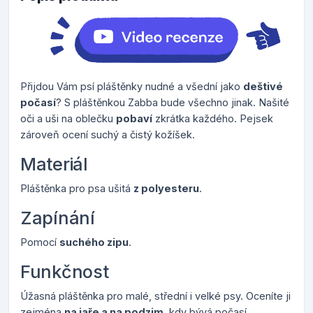
Přijdou Vám psí pláštěnky nudné a všední jako
deštivé
počasí
? S pláštěnkou Zabba bude všechno jinak. Našité
oči a uši na oblečku
pobaví
zkrátka každého. Pejsek
zároveň ocení suchý a čistý kožíšek.
Materiál
Pláštěnka pro psa ušitá
z polyesteru
.
Zapínání
Pomocí
suchého zipu
.
Funkčnost
Úžasná pláštěnka pro malé, střední i velké psy. Oceníte ji
zejména
na jaře a na podzim
, kdy bývá počasí