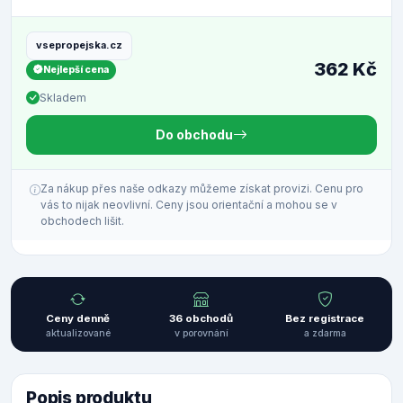
vsepropejska.cz
362 Kč
Nejlepší cena
Skladem
Do obchodu
Za nákup přes naše odkazy můžeme získat provizi. Cenu pro
vás to nijak neovlivní. Ceny jsou orientační a mohou se v
obchodech lišit.
Ceny denně
36 obchodů
Bez registrace
aktualizované
v porovnání
a zdarma
Popis produktu