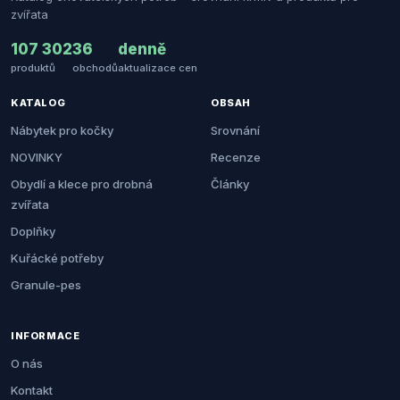
zvířata
107 302
36
denně
produktů
obchodů
aktualizace cen
KATALOG
OBSAH
Nábytek pro kočky
Srovnání
NOVINKY
Recenze
Obydlí a klece pro drobná
Články
zvířata
Doplňky
Kuřácké potřeby
Granule-pes
INFORMACE
O nás
Kontakt