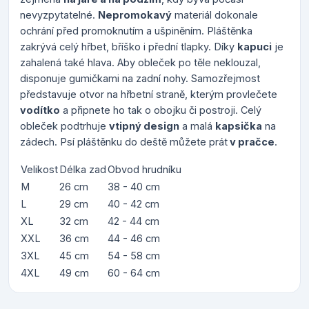
nevyzpytatelné.
Nepromokavý
materiál dokonale
ochrání před promoknutím a ušpiněním. Pláštěnka
zakrývá celý hřbet, bříško i přední tlapky. Díky
kapuci
je
zahalená také hlava. Aby obleček po těle neklouzal,
disponuje gumičkami na zadní nohy. Samozřejmost
představuje otvor na hřbetní straně, kterým provlečete
vodítko
a připnete ho tak o obojku či postroji. Celý
obleček podtrhuje
vtipný design
a malá
kapsička
na
zádech. Psí pláštěnku do deště můžete prát
v pračce
.
Velikost
Délka zad
Obvod hrudníku
M
26 cm
38 - 40 cm
L
29 cm
40 - 42 cm
XL
32 cm
42 - 44 cm
XXL
36 cm
44 - 46 cm
3XL
45 cm
54 - 58 cm
4XL
49 cm
60 - 64 cm