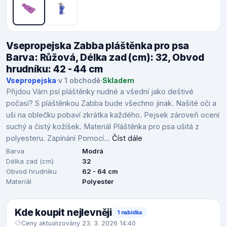
Vsepropejska Zabba pláštěnka pro psa
Barva: Růžová, Délka zad (cm): 32, Obvod
hrudníku: 42 - 44 cm
Vsepropejska
·
v 1 obchodě
·
Skladem
Přijdou Vám psí pláštěnky nudné a všední jako deštivé
počasí? S pláštěnkou Zabba bude všechno jinak. Našité oči a
uši na oblečku pobaví zkrátka každého. Pejsek zároveň ocení
suchý a čistý kožíšek. Materiál Pláštěnka pro psa ušitá z
polyesteru. Zapínání Pomocí...
Číst dále
Barva
Modrá
Délka zad (cm)
32
Obvod hrudníku
62 - 64 cm
Materiál
Polyester
Kde koupit nejlevněji
1 nabídka
Ceny aktualizovány 23. 3. 2026 14:40