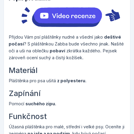
Přijdou Vám psí pláštěnky nudné a všední jako
deštivé
počasí
? S pláštěnkou Zabba bude všechno jinak. Našité
oči a uši na oblečku
pobaví
zkrátka každého. Pejsek
zároveň ocení suchý a čistý kožíšek.
Materiál
Pláštěnka pro psa ušitá
z polyesteru
.
Zapínání
Pomocí
suchého zipu
.
Funkčnost
Úžasná pláštěnka pro malé, střední i velké psy. Oceníte ji
zejména
na jaře a na podzim
, kdy bývá počasí