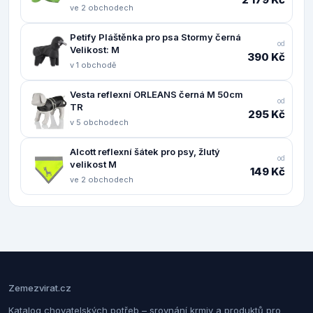
ve 2 obchodech
Petify Pláštěnka pro psa Stormy černá
od
Velikost: M
390 Kč
v 1 obchodě
Vesta reflexní ORLEANS černá M 50cm
od
TR
295 Kč
v 5 obchodech
Alcott reflexní šátek pro psy, žlutý
od
velikost M
149 Kč
ve 2 obchodech
Zemezvirat.cz
Katalog chovatelských potřeb – srovnání krmiv a produktů pro