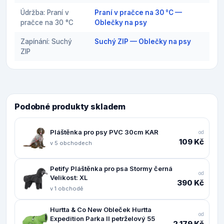
Údržba: Praní v
Praní v pračce na 30 °C —
pračce na 30 °C
Oblečky na psy
Zapínání: Suchý
Suchý ZIP — Oblečky na psy
ZIP
Podobné produkty skladem
Pláštěnka pro psy PVC 30cm KAR
od
109 Kč
v 5 obchodech
Petify Pláštěnka pro psa Stormy černá
od
Velikost: XL
390 Kč
v 1 obchodě
Hurtta & Co New Obleček Hurtta
od
Expedition Parka II petrželový 55
2 179 Kč