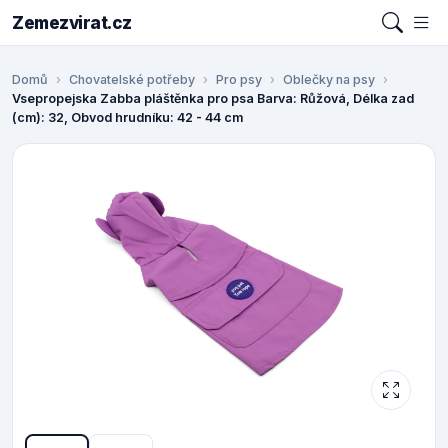
Zemezvirat.cz
Domů
Chovatelské potřeby
Pro psy
Oblečky na psy
Vsepropejska Zabba pláštěnka pro psa Barva: Růžová, Délka zad
(cm): 32, Obvod hrudníku: 42 - 44 cm