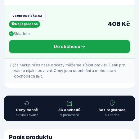
vsepropejska.cz
406 Kč
Nejlepší cena
Skladem
Do obchodu
Za nákup přes naše odkazy můžeme získat provizi. Cenu pro
vás to nijak neovlivní. Ceny jsou orientační a mohou se v
obchodech lišit.
Ceny denně
36 obchodů
Bez registrace
aktualizované
v porovnání
a zdarma
Popis produktu