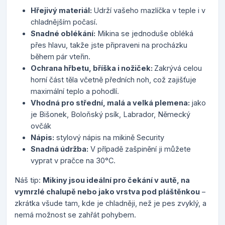
Hřejivý materiál:
Udrží vašeho mazlíčka v teple i v
chladnějším počasí.
Snadné oblékání:
Mikina se jednoduše obléká
přes hlavu, takže jste připraveni na procházku
během pár vteřin.
Ochrana hřbetu, bříška i nožiček:
Zakrývá celou
horní část těla včetně předních noh, což zajišťuje
maximální teplo a pohodlí.
Vhodná pro střední, malá a velká plemena:
jako
je Bišonek, Boloňský psík, Labrador, Německý
ovčák
Nápis:
stylový nápis na mikině Security
Snadná údržba:
V případě zašpinění ji můžete
vyprat v pračce na 30°C.
Náš tip:
Mikiny jsou ideální pro čekání v autě, na
vymrzlé chalupě nebo jako vrstva pod pláštěnkou
–
zkrátka všude tam, kde je chladněji, než je pes zvyklý, a
nemá možnost se zahřát pohybem.