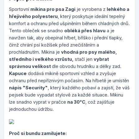
Sportovní
mikina pro psa Zagi
je vyrobena z
lehkého a
hřejivého polyesteru
, který poskytuje ideální tepelný
komfort a ochranu před ušpiněním během chladných dnů.
Tento obleček se snadno
obléká přes hlavu
a je
navržen tak, aby obepínal hřbet, bříško i přední tlapky,
čímž chrání psí kožíšek před znečištěním a
prochladnutím. Mikina je
vhodná pro psy malého,
středního i velkého vzrůstu,
stačí jen
vybrat
správnou velikost
dle obvodu hrudníku a délky zad.
Kapuce
dodává mikině sportovní vzhled a zvyšuje
ochranu před nepříznivým počasím. Na hřbetě je umístěn
nápis "Security"
, který každého pobaví a zajistí, že váš
pejsek bude vypadat stylově za každé situace. Mikinu
lze snadno vyprat v pračce
na 30°C
, což zajišťuje
jednoduchou údržbu.
Proč si bundu zamilujete: