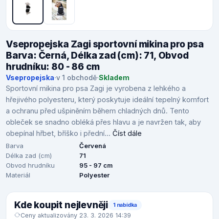
Vsepropejska Zagi sportovní mikina pro psa
Barva: Černá, Délka zad (cm): 71, Obvod
hrudníku: 80 - 86 cm
Vsepropejska
·
v 1 obchodě
·
Skladem
Sportovní mikina pro psa Zagi je vyrobena z lehkého a
hřejivého polyesteru, který poskytuje ideální tepelný komfort
a ochranu před ušpiněním během chladných dnů. Tento
obleček se snadno obléká přes hlavu a je navržen tak, aby
obepínal hřbet, bříško i přední...
Číst dále
Barva
Červená
Délka zad (cm)
71
Obvod hrudníku
95 - 97 cm
Materiál
Polyester
Kde koupit nejlevněji
1 nabídka
Ceny aktualizovány 23. 3. 2026 14:39