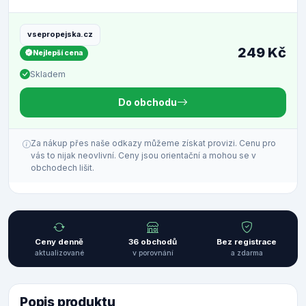
vsepropejska.cz
249 Kč
Nejlepší cena
Skladem
Do obchodu
Za nákup přes naše odkazy můžeme získat provizi. Cenu pro
vás to nijak neovlivní. Ceny jsou orientační a mohou se v
obchodech lišit.
Ceny denně
36 obchodů
Bez registrace
aktualizované
v porovnání
a zdarma
Popis produktu