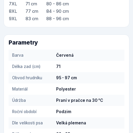
7XL
71 cm
80 - 86 cm
8XL
77 cm
84 - 90 cm
9XL
83 cm
88 - 96 cm
Parametry
Barva
Červená
Délka zad (cm)
71
Obvod hrudníku
95 - 97 cm
Materiál
Polyester
Údržba
Praní v pračce na 30 °C
Roční období
Podzim
Dle velikosti psa
Velká plemena