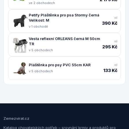
ve 2 obchodech
Petify Pláštěnka pro psa Stormy černá
od
Velikost: M
390 Kč
v 1 obchodě
Vesta reflexní ORLEANS černá M 50cm
od
TR
295 Kč
v 5 obchodech
Pláštěnka pro psy PVC 55cm KAR
od
133 Kč
v 5 obchodech
Zemezvirat.cz
Katalog chovatelských potřeb – srovnání krmiv a produktů pro