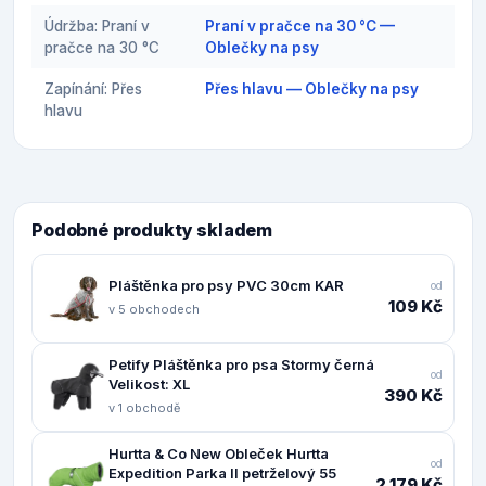
Údržba: Praní v
Praní v pračce na 30 °C —
pračce na 30 °C
Oblečky na psy
Zapínání: Přes
Přes hlavu — Oblečky na psy
hlavu
Podobné produkty skladem
Pláštěnka pro psy PVC 30cm KAR
od
109 Kč
v 5 obchodech
Petify Pláštěnka pro psa Stormy černá
od
Velikost: XL
390 Kč
v 1 obchodě
Hurtta & Co New Obleček Hurtta
od
Expedition Parka II petrželový 55
2 179 Kč