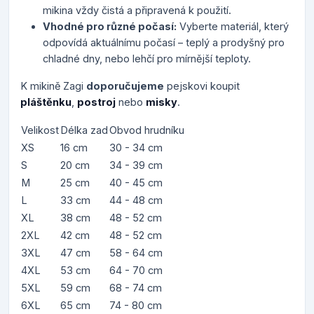
mikina vždy čistá a připravená k použití.
Vhodné pro různé počasí:
Vyberte materiál, který
odpovídá aktuálnímu počasí – teplý a prodyšný pro
chladné dny, nebo lehčí pro mírnější teploty.
K mikině Zagi
doporučujeme
pejskovi koupit
pláštěnku
,
postroj
nebo
misky
.
Velikost
Délka zad
Obvod hrudníku
XS
16 cm
30 - 34 cm
S
20 cm
34 - 39 cm
M
25 cm
40 - 45 cm
L
33 cm
44 - 48 cm
XL
38 cm
48 - 52 cm
2XL
42 cm
48 - 52 cm
3XL
47 cm
58 - 64 cm
4XL
53 cm
64 - 70 cm
5XL
59 cm
68 - 74 cm
6XL
65 cm
74 - 80 cm