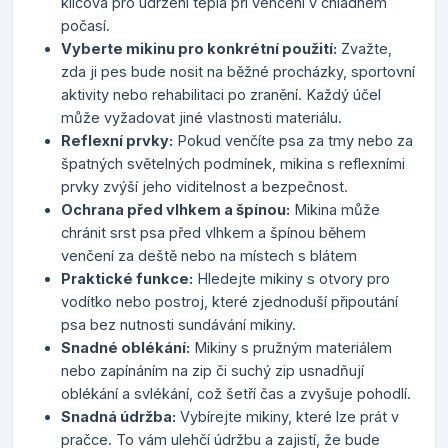
klíčová pro udržení tepla při venčení v chladném
počasí.
Vyberte mikinu pro konkrétní použití:
Zvažte,
zda ji pes bude nosit na běžné procházky, sportovní
aktivity nebo rehabilitaci po zranění. Každý účel
může vyžadovat jiné vlastnosti materiálu.
Reflexní prvky:
Pokud venčíte psa za tmy nebo za
špatných světelných podmínek, mikina s reflexními
prvky zvýší jeho viditelnost a bezpečnost.
Ochrana před vlhkem a špínou:
Mikina může
chránit srst psa před vlhkem a špínou během
venčení za deště nebo na místech s blátem
Praktické funkce:
Hledejte mikiny s otvory pro
vodítko nebo postroj, které zjednoduší připoutání
psa bez nutnosti sundávání mikiny.
Snadné oblékání:
Mikiny s pružným materiálem
nebo zapínáním na zip či suchý zip usnadňují
oblékání a svlékání, což šetří čas a zvyšuje pohodlí.
Snadná údržba:
Vybírejte mikiny, které lze prát v
pračce. To vám ulehčí údržbu a zajistí, že bude