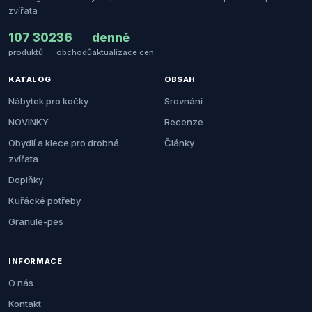
zvířata
107 302
36
denně
produktů
obchodů
aktualizace cen
KATALOG
OBSAH
Nábytek pro kočky
Srovnání
NOVINKY
Recenze
Obydlí a klece pro drobná
Články
zvířata
Doplňky
Kuřácké potřeby
Granule-pes
INFORMACE
O nás
Kontakt