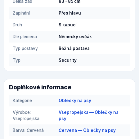
Délka zad
83 - 85 cm
Zapínání
Přes hlavu
Druh
S kapucí
Dle plemena
Německý ovčák
Typ postavy
Běžná postava
Typ
Security
Doplňkové informace
Kategorie
Oblečky na psy
Výrobce:
Vsepropejska — Oblečky na
Vsepropejska
psy
Barva: Červená
Červená — Oblečky na psy