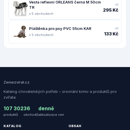
Vesta reflexní ORLEANS černá M 50cm
od
TR
295 Kč
v 5 obchodech
Pláštěnka pro psy PVC 55cm KAR
od
133 Kč
v 5 obchodech
Zemezvirat.cz
Katalog chovatelských potřeb – srovnání krmiv a produktů pro
zvířata
107 302
36
denně
produktů
obchodů
aktualizace cen
KATALOG
OBSAH