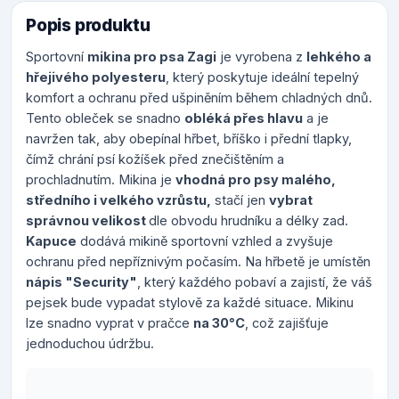
Popis produktu
Sportovní
mikina pro psa Zagi
je vyrobena z
lehkého a
hřejivého polyesteru
, který poskytuje ideální tepelný
komfort a ochranu před ušpiněním během chladných dnů.
Tento obleček se snadno
obléká přes hlavu
a je
navržen tak, aby obepínal hřbet, bříško i přední tlapky,
čímž chrání psí kožíšek před znečištěním a
prochladnutím. Mikina je
vhodná pro psy malého,
středního i velkého vzrůstu,
stačí jen
vybrat
správnou velikost
dle obvodu hrudníku a délky zad.
Kapuce
dodává mikině sportovní vzhled a zvyšuje
ochranu před nepříznivým počasím. Na hřbetě je umístěn
nápis "Security"
, který každého pobaví a zajistí, že váš
pejsek bude vypadat stylově za každé situace. Mikinu
lze snadno vyprat v pračce
na 30°C
, což zajišťuje
jednoduchou údržbu.