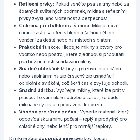
Reflexní prvky:
Pokud venčíte psa za tmy nebo za
špatných světelných podmínek, mikina s reflexními
prvky zvýší jeho viditelnost a bezpečnost.
Ochrana před vlhkem a špínou:
Mikina může
chránit srst psa před vlhkem a špínou během
venčení za deště nebo na místech s blátem
Praktické funkce:
Hledejte mikiny s otvory pro
vodítko nebo postroj, které zjednoduší připoutání
psa bez nutnosti sundávání mikiny.
Snadné oblékání:
Mikiny s pružným materiálem
nebo zapínáním na zip či suchý zip usnadňují
oblékání a svlékání, což šetří čas a zvyšuje pohodlí.
Snadná údržba:
Vybírejte mikiny, které lze prát v
pračce. To vám ulehčí údržbu a zajistí, že bude
mikina vždy čistá a připravená k použití.
Vhodné pro různé počasí:
Vyberte materiál, který
odpovídá aktuálnímu počasí – teplý a prodyšný pro
chladné dny, nebo lehčí pro mírnější teploty.
K mikině Zagi
doporučujeme
pejskovi koupit