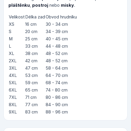
pláštěnku
,
postroj
nebo
misky
.
Velikost
Délka zad
Obvod hrudníku
XS
16 cm
30 - 34 cm
S
20 cm
34 - 39 cm
M
25 cm
40 - 45 cm
L
33 cm
44 - 48 cm
XL
38 cm
48 - 52 cm
2XL
42 cm
48 - 52 cm
3XL
47 cm
58 - 64 cm
4XL
53 cm
64 - 70 cm
5XL
59 cm
68 - 74 cm
6XL
65 cm
74 - 80 cm
7XL
71 cm
80 - 86 cm
8XL
77 cm
84 - 90 cm
9XL
83 cm
88 - 96 cm