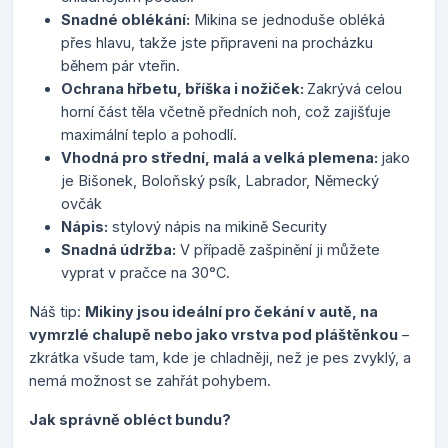
Snadné oblékání:
Mikina se jednoduše obléká
přes hlavu, takže jste připraveni na procházku
během pár vteřin.
Ochrana hřbetu, bříška i nožiček:
Zakrývá celou
horní část těla včetně předních noh, což zajišťuje
maximální teplo a pohodlí.
Vhodná pro střední, malá a velká plemena:
jako
je Bišonek, Boloňský psík, Labrador, Německý
ovčák
Nápis:
stylový nápis na mikině Security
Snadná údržba:
V případě zašpinění ji můžete
vyprat v pračce na 30°C.
Náš tip:
Mikiny jsou ideální pro čekání v autě, na
vymrzlé chalupě nebo jako vrstva pod pláštěnkou
–
zkrátka všude tam, kde je chladněji, než je pes zvyklý, a
nemá možnost se zahřát pohybem.
Jak správně obléct bundu?