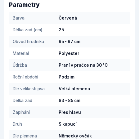
Parametry
Barva
Červená
Délka zad (cm)
25
Obvod hrudníku
95 - 97 cm
Materiál
Polyester
Údržba
Praní v pračce na 30 °C
Roční období
Podzim
Dle velikosti psa
Velká plemena
Délka zad
83 - 85 cm
Zapínání
Přes hlavu
Druh
S kapucí
Dle plemena
Německý ovčák