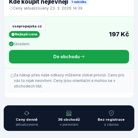
Kde koupit nejlevněji
1 nabídka
Ceny aktualizovány 23. 3. 2026 14:39
vsepropejska.cz
197 Kč
Nejlepší cena
Skladem
Do obchodu
Za nákup přes naše odkazy můžeme získat provizi. Cenu pro
vás to nijak neovlivní. Ceny jsou orientační a mohou se v
obchodech lišit.
Ceny denně
36 obchodů
Bez registrace
aktualizované
v porovnání
a zdarma