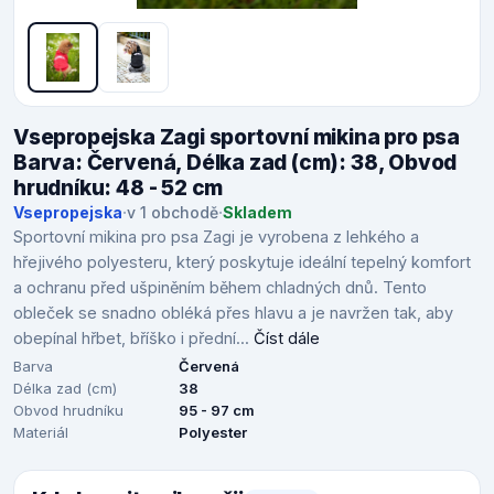
Vsepropejska Zagi sportovní mikina pro psa
Barva: Červená, Délka zad (cm): 38, Obvod
hrudníku: 48 - 52 cm
Vsepropejska
·
v 1 obchodě
·
Skladem
Sportovní mikina pro psa Zagi je vyrobena z lehkého a
hřejivého polyesteru, který poskytuje ideální tepelný komfort
a ochranu před ušpiněním během chladných dnů. Tento
obleček se snadno obléká přes hlavu a je navržen tak, aby
obepínal hřbet, bříško i přední...
Číst dále
Barva
Červená
Délka zad (cm)
38
Obvod hrudníku
95 - 97 cm
Materiál
Polyester