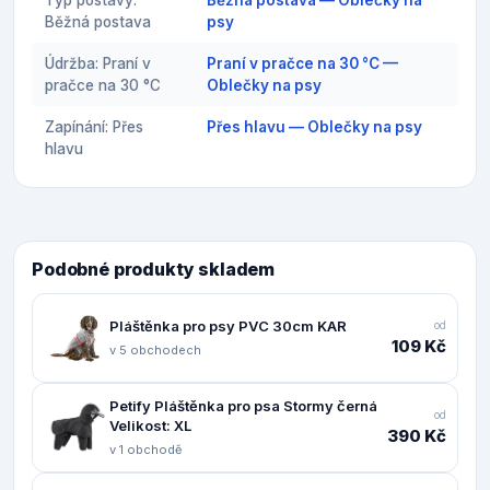
Typ postavy:
Běžná postava — Oblečky na
Běžná postava
psy
Údržba: Praní v
Praní v pračce na 30 °C —
pračce na 30 °C
Oblečky na psy
Zapínání: Přes
Přes hlavu — Oblečky na psy
hlavu
Podobné produkty skladem
Pláštěnka pro psy PVC 30cm KAR
od
109 Kč
v 5 obchodech
Petify Pláštěnka pro psa Stormy černá
od
Velikost: XL
390 Kč
v 1 obchodě