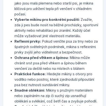
jako jsou malá plemena nebo starší psi, je mikina
klíčová pro udržení tepla při venčení v chladném
počasí.
Vyberte mikinu pro konkrétní použití:
Zvažte,
zda ji pes bude nosit na běžné procházky, sportovní
aktivity nebo rehabilitaci po zranění. Každý účel
může vyžadovat jiné vlastnosti materiálu.
Reflexní prvky:
Pokud venčíte psa za tmy nebo za
špatných světelných podmínek, mikina s reflexními
prvky zvýší jeho viditelnost a bezpečnost.
Ochrana před vlhkem a špínou:
Mikina může
chránit srst psa před vlhkem a špínou během
venčení za deště nebo na místech s blátem
Praktické funkce:
Hledejte mikiny s otvory pro
vodítko nebo postroj, které zjednoduší připoutání
psa bez nutnosti sundávání mikiny.
Snadné oblékání:
Mikiny s pružným materiálem
nebo zapínáním na zip či suchý zip usnadňují
oblékání a svlékání, což šetří čas a zvyšuje pohodlí.