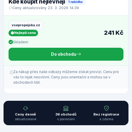
Kde koupit nejlevněji
1 nabídka
Ceny aktualizovány 23. 3. 2026 14:39
vsepropejska.cz
241 Kč
Nejlepší cena
Skladem
Do obchodu
Za nákup přes naše odkazy můžeme získat provizi. Cenu pro
vás to nijak neovlivní. Ceny jsou orientační a mohou se v
obchodech lišit.
Ceny denně
36 obchodů
Bez registrace
aktualizované
v porovnání
a zdarma