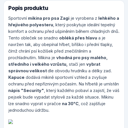
Popis produktu
Sportovní
mikina pro psa Zagi
je vyrobena z
lehkého a
hřejivého polyesteru
, který poskytuje ideální tepelný
komfort a ochranu před ušpiněním během chladných dnů.
Tento obleček se snadno
obléká přes hlavu
a je
navržen tak, aby obepínal hřbet, bříško i přední tlapky,
čímž chrání psí kožíšek před znečištěním a
prochladnutím. Mikina je
vhodná pro psy malého,
středního i velkého vzrůstu,
stačí jen
vybrat
správnou velikost
dle obvodu hrudníku a délky zad.
Kapuce
dodává mikině sportovní vzhled a zvyšuje
ochranu před nepříznivým počasím. Na hřbetě je umístěn
nápis "Security"
, který každého pobaví a zajistí, že váš
pejsek bude vypadat stylově za každé situace. Mikinu
lze snadno vyprat v pračce
na 30°C
, což zajišťuje
jednoduchou údržbu.