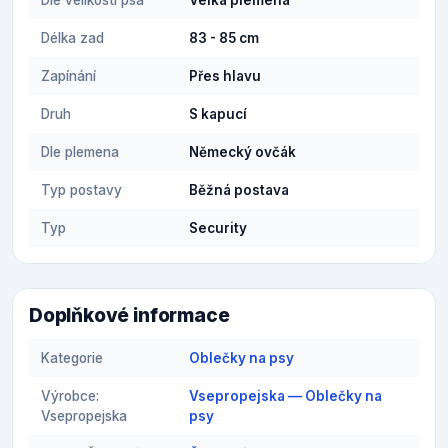
Dle velikosti psa
Velká plemena
Délka zad
83 - 85 cm
Zapínání
Přes hlavu
Druh
S kapucí
Dle plemena
Německý ovčák
Typ postavy
Běžná postava
Typ
Security
Doplňkové informace
Kategorie
Oblečky na psy
Výrobce:
Vsepropejska — Oblečky na
Vsepropejska
psy