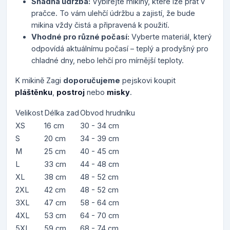
Snadná údržba:
Vybírejte mikiny, které lze prát v
pračce. To vám ulehčí údržbu a zajistí, že bude
mikina vždy čistá a připravená k použití.
Vhodné pro různé počasí:
Vyberte materiál, který
odpovídá aktuálnímu počasí – teplý a prodyšný pro
chladné dny, nebo lehčí pro mírnější teploty.
K mikině Zagi
doporučujeme
pejskovi koupit
pláštěnku
,
postroj
nebo
misky
.
Velikost
Délka zad
Obvod hrudníku
XS
16 cm
30 - 34 cm
S
20 cm
34 - 39 cm
M
25 cm
40 - 45 cm
L
33 cm
44 - 48 cm
XL
38 cm
48 - 52 cm
2XL
42 cm
48 - 52 cm
3XL
47 cm
58 - 64 cm
4XL
53 cm
64 - 70 cm
5XL
59 cm
68 - 74 cm