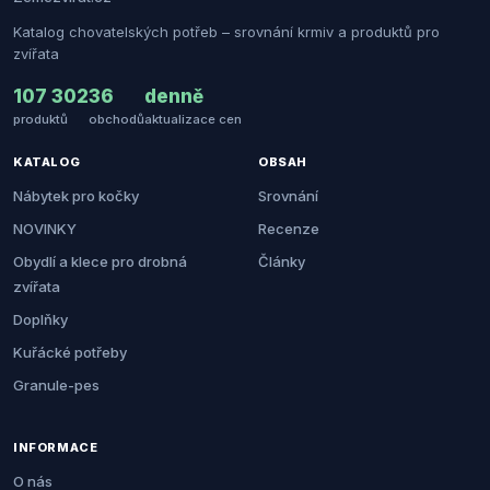
Katalog chovatelských potřeb – srovnání krmiv a produktů pro
zvířata
107 302
36
denně
produktů
obchodů
aktualizace cen
KATALOG
OBSAH
Nábytek pro kočky
Srovnání
NOVINKY
Recenze
Obydlí a klece pro drobná
Články
zvířata
Doplňky
Kuřácké potřeby
Granule-pes
INFORMACE
O nás