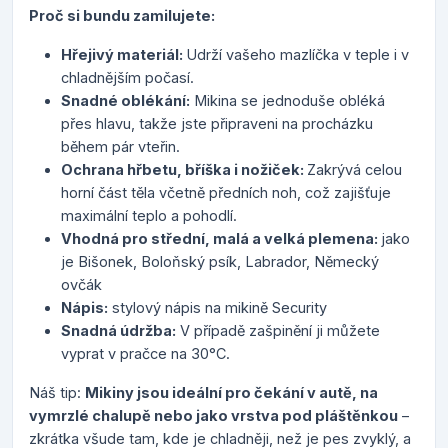
Proč si bundu zamilujete:
Hřejivý materiál:
Udrží vašeho mazlíčka v teple i v
chladnějším počasí.
Snadné oblékání:
Mikina se jednoduše obléká
přes hlavu, takže jste připraveni na procházku
během pár vteřin.
Ochrana hřbetu, bříška i nožiček:
Zakrývá celou
horní část těla včetně předních noh, což zajišťuje
maximální teplo a pohodlí.
Vhodná pro střední, malá a velká plemena:
jako
je Bišonek, Boloňský psík, Labrador, Německý
ovčák
Nápis:
stylový nápis na mikině Security
Snadná údržba:
V případě zašpinění ji můžete
vyprat v pračce na 30°C.
Náš tip:
Mikiny jsou ideální pro čekání v autě, na
vymrzlé chalupě nebo jako vrstva pod pláštěnkou
–
zkrátka všude tam, kde je chladněji, než je pes zvyklý, a