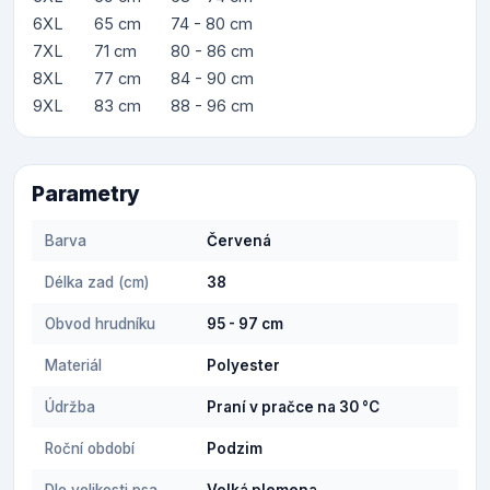
6XL
65 cm
74 - 80 cm
7XL
71 cm
80 - 86 cm
8XL
77 cm
84 - 90 cm
9XL
83 cm
88 - 96 cm
Parametry
Barva
Červená
Délka zad (cm)
38
Obvod hrudníku
95 - 97 cm
Materiál
Polyester
Údržba
Praní v pračce na 30 °C
Roční období
Podzim