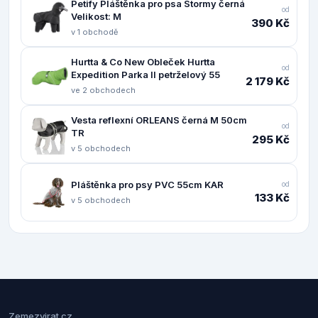
Petify Pláštěnka pro psa Stormy černá
od
Velikost: M
390 Kč
v 1 obchodě
Hurtta & Co New Obleček Hurtta
od
Expedition Parka II petrželový 55
2 179 Kč
ve 2 obchodech
Vesta reflexní ORLEANS černá M 50cm
od
TR
295 Kč
v 5 obchodech
Pláštěnka pro psy PVC 55cm KAR
od
133 Kč
v 5 obchodech
Zemezvirat.cz