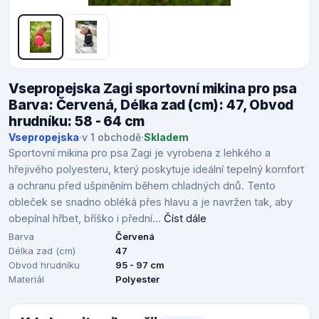
Vsepropejska Zagi sportovní mikina pro psa
Barva: Červená, Délka zad (cm): 47, Obvod
hrudníku: 58 - 64 cm
Vsepropejska
·
v 1 obchodě
·
Skladem
Sportovní mikina pro psa Zagi je vyrobena z lehkého a
hřejivého polyesteru, který poskytuje ideální tepelný komfort
a ochranu před ušpiněním během chladných dnů. Tento
obleček se snadno obléká přes hlavu a je navržen tak, aby
obepínal hřbet, bříško i přední...
Číst dále
Barva
Červená
Délka zad (cm)
47
Obvod hrudníku
95 - 97 cm
Materiál
Polyester