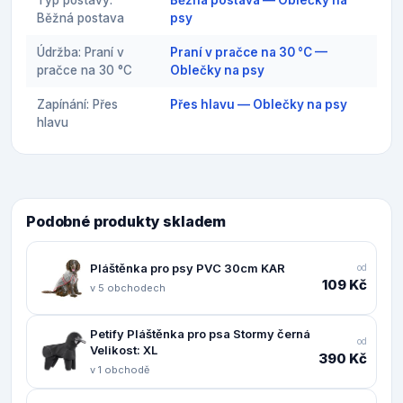
Typ postavy:
Běžná postava — Oblečky na
Běžná postava
psy
Údržba: Praní v
Praní v pračce na 30 °C —
pračce na 30 °C
Oblečky na psy
Zapínání: Přes
Přes hlavu — Oblečky na psy
hlavu
Podobné produkty skladem
Pláštěnka pro psy PVC 30cm KAR
od
109 Kč
v 5 obchodech
Petify Pláštěnka pro psa Stormy černá
od
Velikost: XL
390 Kč
v 1 obchodě