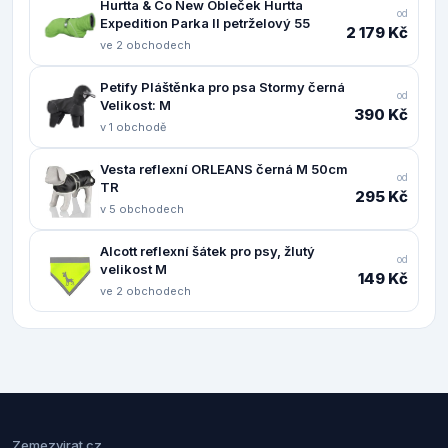
Hurtta & Co New Obleček Hurtta
od
Expedition Parka II petrželový 55
2 179 Kč
ve 2 obchodech
Petify Pláštěnka pro psa Stormy černá
od
Velikost: M
390 Kč
v 1 obchodě
Vesta reflexní ORLEANS černá M 50cm
od
TR
295 Kč
v 5 obchodech
Alcott reflexní šátek pro psy, žlutý
od
velikost M
149 Kč
ve 2 obchodech
Zemezvirat.cz