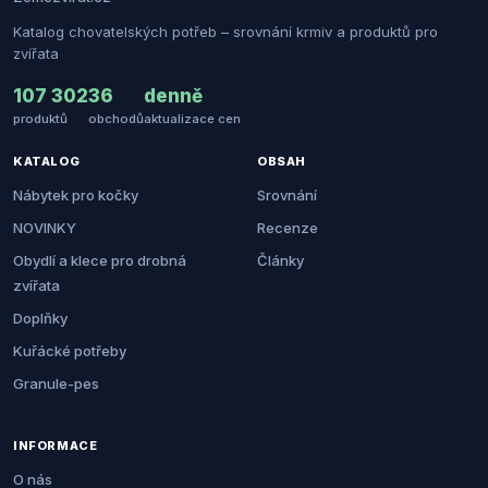
Katalog chovatelských potřeb – srovnání krmiv a produktů pro
zvířata
107 302
36
denně
produktů
obchodů
aktualizace cen
KATALOG
OBSAH
Nábytek pro kočky
Srovnání
NOVINKY
Recenze
Obydlí a klece pro drobná
Články
zvířata
Doplňky
Kuřácké potřeby
Granule-pes
INFORMACE
O nás