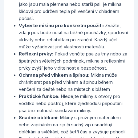
jako jsou malá plemena nebo starší psi, je mikina
klíčová pro udržení tepla při venčení v chladném
počasí.
Vyberte mikinu pro konkrétní použití:
Zvažte,
zda ji pes bude nosit na běžné procházky, sportovní
aktivity nebo rehabilitaci po zranění. Každý účel
může vyžadovat jiné vlastnosti materiálu.
Reflexní prvky:
Pokud venčíte psa za tmy nebo za
špatných světelných podmínek, mikina s reflexními
prvky zvýší jeho viditelnost a bezpečnost.
Ochrana před vlhkem a špínou:
Mikina může
chránit srst psa před vlhkem a špínou během
venčení za deště nebo na místech s blátem
Praktické funkce:
Hledejte mikiny s otvory pro
vodítko nebo postroj, které zjednoduší připoutání
psa bez nutnosti sundávání mikiny.
Snadné oblékání:
Mikiny s pružným materiálem
nebo zapínáním na zip či suchý zip usnadňují
oblékání a svlékání, což šetří čas a zvyšuje pohodlí.