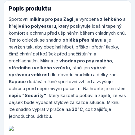
Popis produktu
Sportovní
mikina pro psa Zagi
je vyrobena z
lehkého a
hřejivého polyesteru
, který poskytuje ideální tepelný
komfort a ochranu před ušpiněním během chladných dnů.
Tento obleček se snadno
obléká přes hlavu
a je
navržen tak, aby obepínal hřbet, bříško i přední tlapky,
čímž chrání psí kožíšek před znečištěním a
prochladnutím. Mikina je
vhodná pro psy malého,
středního i velkého vzrůstu,
stačí jen
vybrat
správnou velikost
dle obvodu hrudníku a délky zad.
Kapuce
dodává mikině sportovní vzhled a zvyšuje
ochranu před nepříznivým počasím. Na hřbetě je umístěn
nápis "Security"
, který každého pobaví a zajistí, že váš
pejsek bude vypadat stylově za každé situace. Mikinu
lze snadno vyprat v pračce
na 30°C
, což zajišťuje
jednoduchou údržbu.