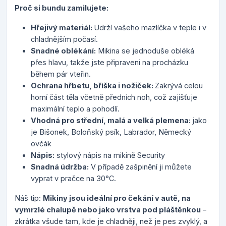
Proč si bundu zamilujete:
Hřejivý materiál:
Udrží vašeho mazlíčka v teple i v
chladnějším počasí.
Snadné oblékání:
Mikina se jednoduše obléká
přes hlavu, takže jste připraveni na procházku
během pár vteřin.
Ochrana hřbetu, bříška i nožiček:
Zakrývá celou
horní část těla včetně předních noh, což zajišťuje
maximální teplo a pohodlí.
Vhodná pro střední, malá a velká plemena:
jako
je Bišonek, Boloňský psík, Labrador, Německý
ovčák
Nápis:
stylový nápis na mikině Security
Snadná údržba:
V případě zašpinění ji můžete
vyprat v pračce na 30°C.
Náš tip:
Mikiny jsou ideální pro čekání v autě, na
vymrzlé chalupě nebo jako vrstva pod pláštěnkou
–
zkrátka všude tam, kde je chladněji, než je pes zvyklý, a