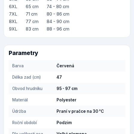
6XL
65 cm
74 - 80 cm
7XL
71 cm
80 - 86 cm
8XL
77 cm
84 - 90 cm
9XL
83 cm
88 - 96 cm
Parametry
Barva
Červená
Délka zad (cm)
47
Obvod hrudníku
95 - 97 cm
Materiál
Polyester
Údržba
Praní v pračce na 30 °C
Roční období
Podzim