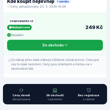
Kde koupit nejlevněji
1 nabídka
Ceny aktualizovány 23. 3. 2026 14:39
vsepropejska.cz
249 Kč
Nejlepší cena
Skladem
Do obchodu
Za nákup přes naše odkazy můžeme získat provizi. Cenu pro
vás to nijak neovlivní. Ceny jsou orientační a mohou se v
obchodech lišit.
Ceny denně
36 obchodů
Bez registrace
aktualizované
v porovnání
a zdarma