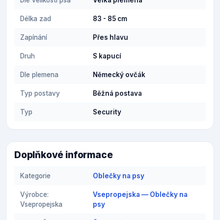
Dle velikosti psa
Velká plemena
Délka zad
83 - 85 cm
Zapínání
Přes hlavu
Druh
S kapucí
Dle plemena
Německý ovčák
Typ postavy
Běžná postava
Typ
Security
Doplňkové informace
Kategorie
Oblečky na psy
Výrobce:
Vsepropejska — Oblečky na
Vsepropejska
psy