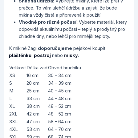
Snadná údržba:
Vybírejte mikiny, které lze prát v
pračce. To vám ulehčí údržbu a zajistí, že bude
mikina vždy čistá a připravená k použití.
Vhodné pro různé počasí:
Vyberte materiál, který
odpovídá aktuálnímu počasí – teplý a prodyšný pro
chladné dny, nebo lehčí pro mírnější teploty.
K mikině Zagi
doporučujeme
pejskovi koupit
pláštěnku
,
postroj
nebo
misky
.
Velikost
Délka zad
Obvod hrudníku
XS
16 cm
30 - 34 cm
S
20 cm
34 - 39 cm
M
25 cm
40 - 45 cm
L
33 cm
44 - 48 cm
XL
38 cm
48 - 52 cm
2XL
42 cm
48 - 52 cm
3XL
47 cm
58 - 64 cm
4XL
53 cm
64 - 70 cm
5XL
59 cm
68 - 74 cm