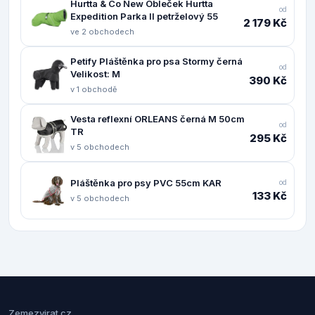
Hurtta & Co New Obleček Hurtta
od
Expedition Parka II petrželový 55
2 179 Kč
ve 2 obchodech
Petify Pláštěnka pro psa Stormy černá
od
Velikost: M
390 Kč
v 1 obchodě
Vesta reflexní ORLEANS černá M 50cm
od
TR
295 Kč
v 5 obchodech
Pláštěnka pro psy PVC 55cm KAR
od
133 Kč
v 5 obchodech
Zemezvirat.cz