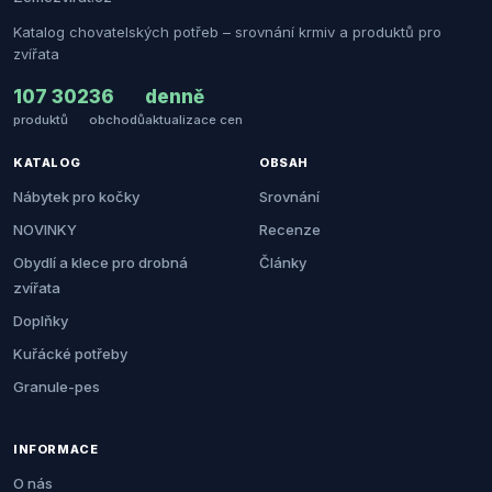
Katalog chovatelských potřeb – srovnání krmiv a produktů pro
zvířata
107 302
36
denně
produktů
obchodů
aktualizace cen
KATALOG
OBSAH
Nábytek pro kočky
Srovnání
NOVINKY
Recenze
Obydlí a klece pro drobná
Články
zvířata
Doplňky
Kuřácké potřeby
Granule-pes
INFORMACE
O nás