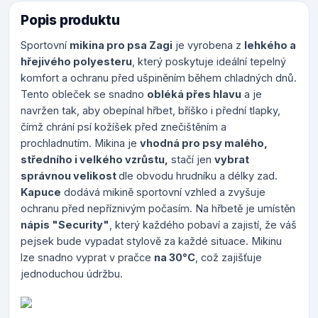
Popis produktu
Sportovní
mikina pro psa Zagi
je vyrobena z
lehkého a
hřejivého polyesteru
, který poskytuje ideální tepelný
komfort a ochranu před ušpiněním během chladných dnů.
Tento obleček se snadno
obléká přes hlavu
a je
navržen tak, aby obepínal hřbet, bříško i přední tlapky,
čímž chrání psí kožíšek před znečištěním a
prochladnutím. Mikina je
vhodná pro psy malého,
středního i velkého vzrůstu,
stačí jen
vybrat
správnou velikost
dle obvodu hrudníku a délky zad.
Kapuce
dodává mikině sportovní vzhled a zvyšuje
ochranu před nepříznivým počasím. Na hřbetě je umístěn
nápis "Security"
, který každého pobaví a zajistí, že váš
pejsek bude vypadat stylově za každé situace. Mikinu
lze snadno vyprat v pračce
na 30°C
, což zajišťuje
jednoduchou údržbu.