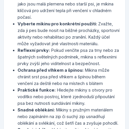
jako jsou malá plemena nebo starší psi, je mikina
klíčová pro udržení tepla při venčení v chladném
počasí.
Vyberte mikinu pro konkrétní použití:
Zvažte,
zda ji pes bude nosit na běžné procházky, sportovní
aktivity nebo rehabilitaci po zranění. Každý účel
může vyžadovat jiné vlastnosti materiálu.
Reflexní prvky:
Pokud venčíte psa za tmy nebo za
špatných světelných podmínek, mikina s reflexními
prvky zvýší jeho viditelnost a bezpečnost.
Ochrana před vlhkem a špínou:
Mikina může
chránit srst psa před vlhkem a špínou během
venčení za deště nebo na místech s blátem
Praktické funkce:
Hledejte mikiny s otvory pro
vodítko nebo postroj, které zjednoduší připoutání
psa bez nutnosti sundávání mikiny.
Snadné oblékání:
Mikiny s pružným materiálem
nebo zapínáním na zip či suchý zip usnadňují
oblékání a svlékání, což šetří čas a zvyšuje pohodlí.