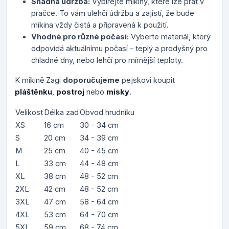
Snadná údržba:
Vybírejte mikiny, které lze prát v
pračce. To vám ulehčí údržbu a zajistí, že bude
mikina vždy čistá a připravená k použití.
Vhodné pro různé počasí:
Vyberte materiál, který
odpovídá aktuálnímu počasí – teplý a prodyšný pro
chladné dny, nebo lehčí pro mírnější teploty.
K mikině Zagi
doporučujeme
pejskovi koupit
pláštěnku
,
postroj
nebo
misky
.
Velikost
Délka zad
Obvod hrudníku
XS
16 cm
30 - 34 cm
S
20 cm
34 - 39 cm
M
25 cm
40 - 45 cm
L
33 cm
44 - 48 cm
XL
38 cm
48 - 52 cm
2XL
42 cm
48 - 52 cm
3XL
47 cm
58 - 64 cm
4XL
53 cm
64 - 70 cm
5XL
59 cm
68 - 74 cm