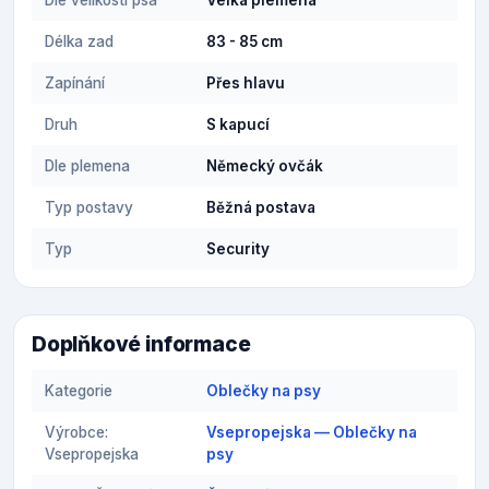
Dle velikosti psa
Velká plemena
Délka zad
83 - 85 cm
Zapínání
Přes hlavu
Druh
S kapucí
Dle plemena
Německý ovčák
Typ postavy
Běžná postava
Typ
Security
Doplňkové informace
Kategorie
Oblečky na psy
Výrobce:
Vsepropejska — Oblečky na
Vsepropejska
psy