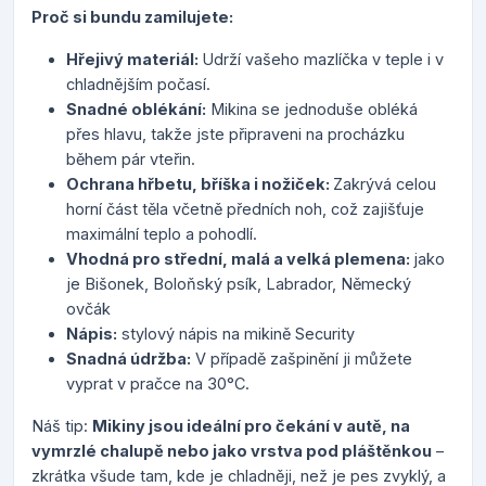
Proč si bundu zamilujete:
Hřejivý materiál:
Udrží vašeho mazlíčka v teple i v
chladnějším počasí.
Snadné oblékání:
Mikina se jednoduše obléká
přes hlavu, takže jste připraveni na procházku
během pár vteřin.
Ochrana hřbetu, bříška i nožiček:
Zakrývá celou
horní část těla včetně předních noh, což zajišťuje
maximální teplo a pohodlí.
Vhodná pro střední, malá a velká plemena:
jako
je Bišonek, Boloňský psík, Labrador, Německý
ovčák
Nápis:
stylový nápis na mikině Security
Snadná údržba:
V případě zašpinění ji můžete
vyprat v pračce na 30°C.
Náš tip:
Mikiny jsou ideální pro čekání v autě, na
vymrzlé chalupě nebo jako vrstva pod pláštěnkou
–
zkrátka všude tam, kde je chladněji, než je pes zvyklý, a