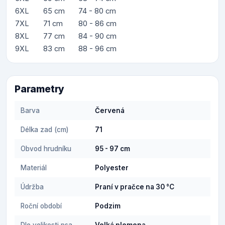
6XL
65 cm
74 - 80 cm
7XL
71 cm
80 - 86 cm
8XL
77 cm
84 - 90 cm
9XL
83 cm
88 - 96 cm
Parametry
Barva
Červená
Délka zad (cm)
71
Obvod hrudníku
95 - 97 cm
Materiál
Polyester
Údržba
Praní v pračce na 30 °C
Roční období
Podzim