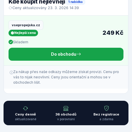
Kde koupit nejlevněji
1 nabídka
Ceny aktualizovány 23. 3. 2026 14:39
vsepropejska.cz
249 Kč
Nejlepší cena
Skladem
Do obchodu
Za nákup přes naše odkazy můžeme získat provizi. Cenu pro
vás to nijak neovlivní. Ceny jsou orientační a mohou se v
obchodech lišit.
Ceny denně
36 obchodů
Bez registrace
aktualizované
v porovnání
a zdarma