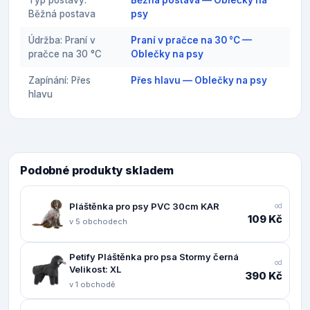
Typ postavy:
Běžná postava — Oblečky na
Běžná postava
psy
Údržba: Praní v
Praní v pračce na 30 °C —
pračce na 30 °C
Oblečky na psy
Zapínání: Přes
Přes hlavu — Oblečky na psy
hlavu
Podobné produkty skladem
Pláštěnka pro psy PVC 30cm KAR
od
109 Kč
v 5 obchodech
Petify Pláštěnka pro psa Stormy černá
od
Velikost: XL
390 Kč
v 1 obchodě