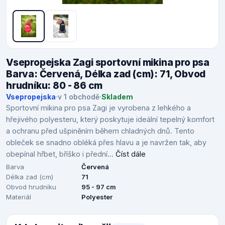
Vsepropejska Zagi sportovní mikina pro psa
Barva: Červená, Délka zad (cm): 71, Obvod
hrudníku: 80 - 86 cm
Vsepropejska
·
v 1 obchodě
·
Skladem
Sportovní mikina pro psa Zagi je vyrobena z lehkého a
hřejivého polyesteru, který poskytuje ideální tepelný komfort
a ochranu před ušpiněním během chladných dnů. Tento
obleček se snadno obléká přes hlavu a je navržen tak, aby
obepínal hřbet, bříško i přední...
Číst dále
Barva
Červená
Délka zad (cm)
71
Obvod hrudníku
95 - 97 cm
Materiál
Polyester