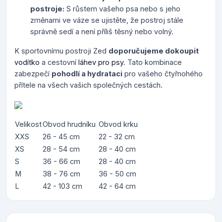
postroje:
S růstem vašeho psa nebo s jeho
změnami ve váze se ujistěte, že postroj stále
správně sedí a není příliš těsný nebo volný.
K sportovnímu postroji Zed
doporučujeme dokoupit
vodítko
a cestovní
láhev pro psy
. Tato kombinace
zabezpečí
pohodlí a hydrataci
pro vašeho čtyřnohého
přítele na všech vašich společných cestách.
Velikost
Obvod hrudníku
Obvod krku
XXS
26 - 45 cm
22 - 32 cm
XS
28 - 54 cm
28 - 40 cm
S
36 - 66 cm
28 - 40 cm
M
38 - 76 cm
36 - 50 cm
L
42 - 103 cm
42 - 64 cm