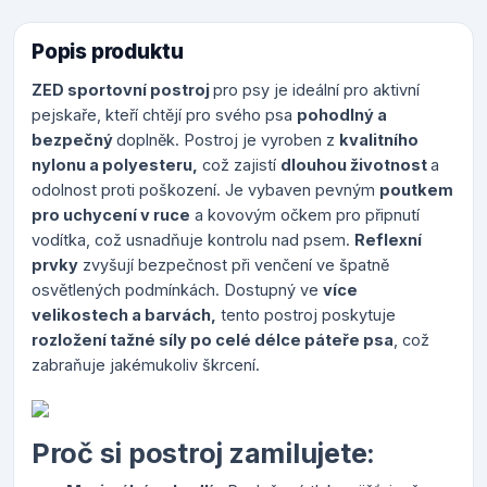
Popis produktu
ZED sportovní postroj
pro psy je ideální pro aktivní
pejskaře, kteří chtějí pro svého psa
pohodlný a
bezpečný
doplněk. Postroj je vyroben z
kvalitního
nylonu a polyesteru,
což zajistí
dlouhou životnost
a
odolnost proti poškození. Je vybaven pevným
poutkem
pro uchycení v ruce
a kovovým očkem pro připnutí
vodítka, což usnadňuje kontrolu nad psem.
Reflexní
prvky
zvyšují bezpečnost při venčení ve špatně
osvětlených podmínkách. Dostupný ve
více
velikostech a barvách,
tento postroj poskytuje
rozložení tažné síly po celé délce páteře psa
, což
zabraňuje jakémukoliv škrcení.
Proč si postroj zamilujete: