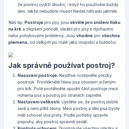
že postroj vydrží dlouho, i když ho používáte každý
den, takže nebudete muset hledat náhradu jakmile.
Náš tip:
Postroje
pro psy jsou
skvělé pro snížení tlaku
na krk
a zlepšení pohodlí, ideální pro psy s dýchacími
nebo pohybovými problémy. Jsou
vhodné
pro
všechna
plemena
, od velkých po malé jako mopslíci a buldočci.
Jak správně používat postroj?
Nasazení postroje:
Nejdříve rozepněte přezky
postroje. Provlékněte hlavu psa otvorem určeným
pro krk. Poté protáhněte spodní část postroje mezi
nohama psa a postroj po stranách zapněte.
Nastavení velikosti:
Ujistěte se, že postroj dobře
sedí a není příliš těsný. Mezi postroj a tělo psa byste
měli schovat dva prsty. Podle potřeby upravte
popruhy, aby postroj správně seděl.
Kontrola uchycení:
Zkontrolujte všechny přezky a