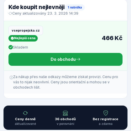
Kde koupit nejlevněji
1 nabídka
Ceny aktualizovány 23. 3. 2026 14:39
vsepropejska.cz
466 Kč
Nejlepší cena
Skladem
Do obchodu
Za nákup přes naše odkazy můžeme získat provizi. Cenu pro
vás to nijak neovlivní. Ceny jsou orientační a mohou se v
obchodech lišit.
Ceny denně
36 obchodů
Bez registrace
aktualizované
v porovnání
a zdarma