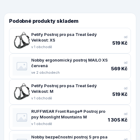
Podobné produkty skladem
Petify Postroj pro psa Treat šedý
od
Velikost: XS
519 Kč
v 1 obchodě
Nobby ergonomický postroj MAILO XS
od
červená
569 Kč
ve 2 obchodech
Petify Postroj pro psa Treat šedý
od
Velikost: M
519 Kč
v 1 obchodě
RUFFWEAR Front Range® Postroj pro
od
psy Moonlight Mountains M
1 305 Kč
v 1 obchodě
Nobby bezpečnostní postroj S pro psa
od