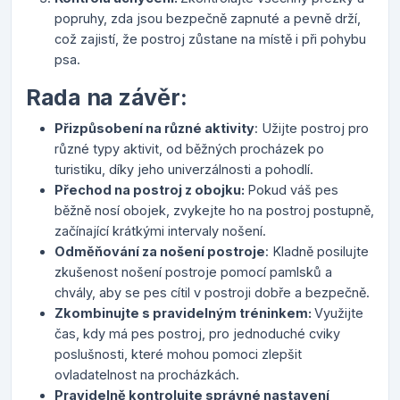
popruhy, zda jsou bezpečně zapnuté a pevně drží,
což zajistí, že postroj zůstane na místě i při pohybu
psa.
Rada na závěr:
Přizpůsobení na různé aktivity
: Užijte postroj pro
různé typy aktivit, od běžných procházek po
turistiku, díky jeho univerzálnosti a pohodlí.
Přechod na postroj z obojku:
Pokud váš pes
běžně nosí obojek, zvykejte ho na postroj postupně,
začínající krátkými intervaly nošení.
Odměňování za nošení postroje
: Kladně posilujte
zkušenost nošení postroje pomocí pamlsků a
chvály, aby se pes cítil v postroji dobře a bezpečně.
Zkombinujte s pravidelným tréninkem:
Využijte
čas, kdy má pes postroj, pro jednoduché cviky
poslušnosti, které mohou pomoci zlepšit
ovladatelnost na procházkách.
Pravidelně kontrolujte správné nastavení