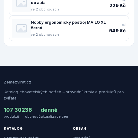
do auta
229 Kč
ve 2 obchodech
Nobby ergonomický postroj MAILO XL
od
černá
949 Kč
ve 2 obchodech
Zemezvirat.cz
Katalog chovatelských potřeb – srovnání krmiv a produktů pro
zvířata
107 302
36
denně
produktů
obchodů
aktualizace cen
KATALOG
OBSAH