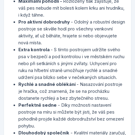
Maximální pohodlí -
Rozložený tlak zajišťuje, že
váš pes nebude mít bolesti kolem krku ani hrudníku,
i když táhne.
Pro aktivní dobrodruhy
- Odolný a robustní design
postroje se skvěle hodí pro všechny venkovní
aktivity, ať už běháte, hrajete si nebo objevujete
nová místa.
Extra kontrola
- S tímto postrojem udržíte svého
psa v bezpečí a pod kontrolou i ve městském ruchu
nebo při setkáních s jinými zvířaty. Uchycení pro
ruku na hřbetní straně umožňuje rychlé a snadné
udržení psa blízko sebe v nečekaných situacích.
Rychlé a snadné oblékání
- Nasazování postroje
je hračka, což znamená, že se na procházku
dostanete rychleji a bez zbytečného stresu.
Perfektně sedne
- Díky možnosti nastavení
postroje na míru si můžete být jisti, že váš pes
pohodlně projde každé dobrodružství bez omezení
pohybu.
Dlouhodobý společník
- Kvalitní materiály zaručují,