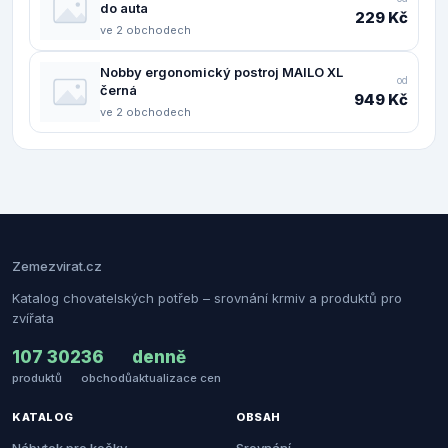
do auta
229 Kč
ve 2 obchodech
Nobby ergonomický postroj MAILO XL
od
černá
949 Kč
ve 2 obchodech
Zemezvirat.cz
Katalog chovatelských potřeb – srovnání krmiv a produktů pro
zvířata
107 302
36
denně
produktů
obchodů
aktualizace cen
KATALOG
OBSAH