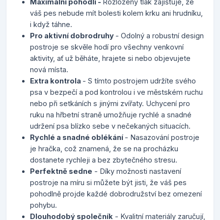
Maximální pohodlí -
Rozložený tlak zajišťuje, že
váš pes nebude mít bolesti kolem krku ani hrudníku,
i když táhne.
Pro aktivní dobrodruhy
- Odolný a robustní design
postroje se skvěle hodí pro všechny venkovní
aktivity, ať už běháte, hrajete si nebo objevujete
nová místa.
Extra kontrola
- S tímto postrojem udržíte svého
psa v bezpečí a pod kontrolou i ve městském ruchu
nebo při setkáních s jinými zvířaty. Uchycení pro
ruku na hřbetní straně umožňuje rychlé a snadné
udržení psa blízko sebe v nečekaných situacích.
Rychlé a snadné oblékání
- Nasazování postroje
je hračka, což znamená, že se na procházku
dostanete rychleji a bez zbytečného stresu.
Perfektně sedne
- Díky možnosti nastavení
postroje na míru si můžete být jisti, že váš pes
pohodlně projde každé dobrodružství bez omezení
pohybu.
Dlouhodobý společník
- Kvalitní materiály zaručují,