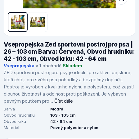
Vsepropejska Zed sportovní postroj pro psa |
26 – 103 cm Barva: Červená, Obvod hrudníku:
42 - 103 cm, Obvod krku: 42 - 64 cm
Vsepropejska
·
v 1 obchodě
·
Skladem
ZED sportovní postroj pro psy je ideální pro aktivní pejskaře,
kteří chtějí pro svého psa pohodlný a bezpečný doplněk.
Postroj je vyroben z kvalitního nylonu a polyesteru, což zajistí
dlouhou životnost a odolnost proti poškození. Je vybaven
pevným poutkem pro...
Číst dále
Barva
Modrá
Obvod hrudníku
103 - 105 cm
Obvod krku
42 - 64 cm
Materiál
Pevný polyester a nylon