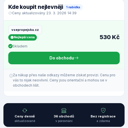
Kde koupit nejlevněji
1 nabídka
Ceny aktualizovány 23. 3. 2026 14:39
vsepropejska.cz
530 Kč
Nejlepší cena
Skladem
Do obchodu
Za nákup přes naše odkazy můžeme získat provizi. Cenu pro
vás to nijak neovlivní. Ceny jsou orientační a mohou se v
obchodech lišit.
Ceny denně
36 obchodů
Bez registrace
aktualizované
v porovnání
a zdarma