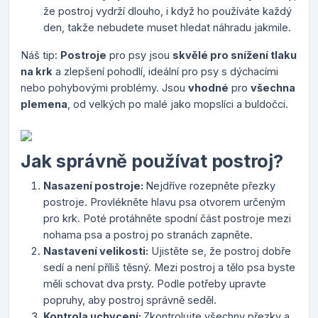
že postroj vydrží dlouho, i když ho používáte každý
den, takže nebudete muset hledat náhradu jakmile.
Náš tip:
Postroje
pro psy jsou
skvělé pro snížení tlaku
na krk
a zlepšení pohodlí, ideální pro psy s dýchacími
nebo pohybovými problémy. Jsou
vhodné
pro
všechna
plemena
, od velkých po malé jako mopslíci a buldočci.
Jak správně používat postroj?
Nasazení postroje:
Nejdříve rozepněte přezky
postroje. Provlékněte hlavu psa otvorem určeným
pro krk. Poté protáhněte spodní část postroje mezi
nohama psa a postroj po stranách zapněte.
Nastavení velikosti:
Ujistěte se, že postroj dobře
sedí a není příliš těsný. Mezi postroj a tělo psa byste
měli schovat dva prsty. Podle potřeby upravte
popruhy, aby postroj správně seděl.
Kontrola uchycení:
Zkontrolujte všechny přezky a