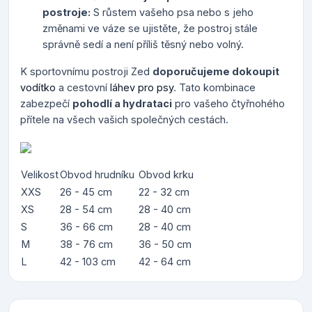
postroje:
S růstem vašeho psa nebo s jeho
změnami ve váze se ujistěte, že postroj stále
správně sedí a není příliš těsný nebo volný.
K sportovnímu postroji Zed
doporučujeme dokoupit
vodítko
a cestovní
láhev pro psy
. Tato kombinace
zabezpečí
pohodlí a hydrataci
pro vašeho čtyřnohého
přítele na všech vašich společných cestách.
Velikost
Obvod hrudníku
Obvod krku
XXS
26 - 45 cm
22 - 32 cm
XS
28 - 54 cm
28 - 40 cm
S
36 - 66 cm
28 - 40 cm
M
38 - 76 cm
36 - 50 cm
L
42 - 103 cm
42 - 64 cm