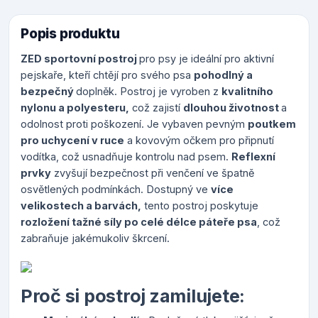
Popis produktu
ZED sportovní postroj
pro psy je ideální pro aktivní
pejskaře, kteří chtějí pro svého psa
pohodlný a
bezpečný
doplněk. Postroj je vyroben z
kvalitního
nylonu a polyesteru,
což zajistí
dlouhou životnost
a
odolnost proti poškození. Je vybaven pevným
poutkem
pro uchycení v ruce
a kovovým očkem pro připnutí
vodítka, což usnadňuje kontrolu nad psem.
Reflexní
prvky
zvyšují bezpečnost při venčení ve špatně
osvětlených podmínkách. Dostupný ve
více
velikostech a barvách,
tento postroj poskytuje
rozložení tažné síly po celé délce páteře psa
, což
zabraňuje jakémukoliv škrcení.
Proč si postroj zamilujete: