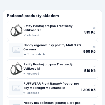
Podobné produkty skladem
Petify Postroj pro psa Treat šedý
od
Velikost: XS
519 Kč
v 1 obchodě
Nobby ergonomický postroj MAILO XS
od
červená
569 Kč
ve 2 obchodech
Petify Postroj pro psa Treat šedý
od
Velikost: M
519 Kč
v 1 obchodě
RUFFWEAR Front Range® Postroj pro
od
psy Moonlight Mountains M
1 305 Kč
v 1 obchodě
Nobby bezpečnostní postroj S pro psa
od