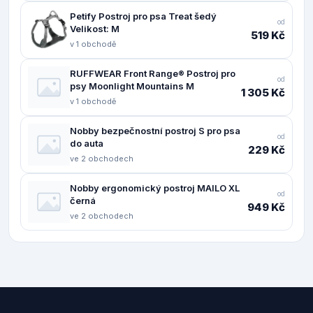
Petify Postroj pro psa Treat šedý
od
Velikost: M
519 Kč
v 1 obchodě
RUFFWEAR Front Range® Postroj pro
od
psy Moonlight Mountains M
1 305 Kč
v 1 obchodě
Nobby bezpečnostní postroj S pro psa
od
do auta
229 Kč
ve 2 obchodech
Nobby ergonomický postroj MAILO XL
od
černá
949 Kč
ve 2 obchodech