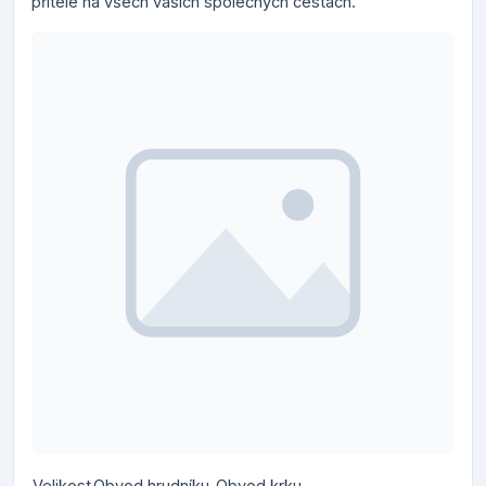
přítele na všech vašich společných cestách.
Velikost
Obvod hrudníku
Obvod krku