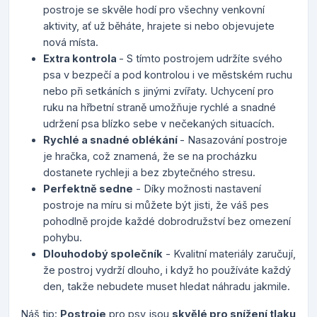
postroje se skvěle hodí pro všechny venkovní
aktivity, ať už běháte, hrajete si nebo objevujete
nová místa.
Extra kontrola
- S tímto postrojem udržíte svého
psa v bezpečí a pod kontrolou i ve městském ruchu
nebo při setkáních s jinými zvířaty. Uchycení pro
ruku na hřbetní straně umožňuje rychlé a snadné
udržení psa blízko sebe v nečekaných situacích.
Rychlé a snadné oblékání
- Nasazování postroje
je hračka, což znamená, že se na procházku
dostanete rychleji a bez zbytečného stresu.
Perfektně sedne
- Díky možnosti nastavení
postroje na míru si můžete být jisti, že váš pes
pohodlně projde každé dobrodružství bez omezení
pohybu.
Dlouhodobý společník
- Kvalitní materiály zaručují,
že postroj vydrží dlouho, i když ho používáte každý
den, takže nebudete muset hledat náhradu jakmile.
Náš tip:
Postroje
pro psy jsou
skvělé pro snížení tlaku