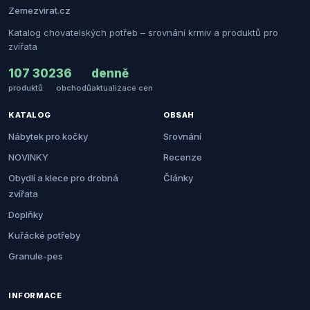
Zemezvirat.cz
Katalog chovatelských potřeb – srovnání krmiv a produktů pro
zvířata
107 302
36
denně
produktů
obchodů
aktualizace cen
KATALOG
OBSAH
Nábytek pro kočky
Srovnání
NOVINKY
Recenze
Obydlí a klece pro drobná
Články
zvířata
Doplňky
Kuřácké potřeby
Granule-pes
INFORMACE