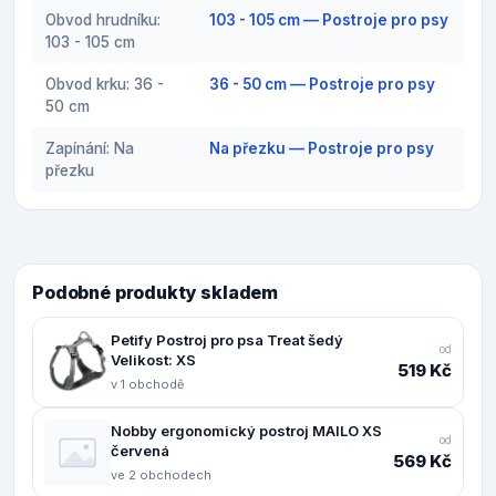
Obvod hrudníku:
103 - 105 cm — Postroje pro psy
103 - 105 cm
Obvod krku: 36 -
36 - 50 cm — Postroje pro psy
50 cm
Zapínání: Na
Na přezku — Postroje pro psy
přezku
Podobné produkty skladem
Petify Postroj pro psa Treat šedý
od
Velikost: XS
519 Kč
v 1 obchodě
Nobby ergonomický postroj MAILO XS
od
červená
569 Kč
ve 2 obchodech