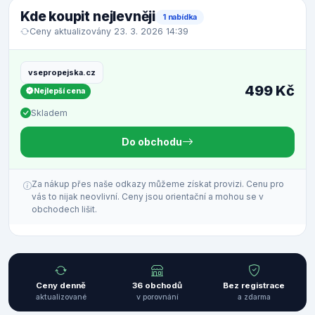
Kde koupit nejlevněji
1 nabídka
Ceny aktualizovány 23. 3. 2026 14:39
vsepropejska.cz
499 Kč
Nejlepší cena
Skladem
Do obchodu
Za nákup přes naše odkazy můžeme získat provizi. Cenu pro
vás to nijak neovlivní. Ceny jsou orientační a mohou se v
obchodech lišit.
Ceny denně
36 obchodů
Bez registrace
aktualizované
v porovnání
a zdarma