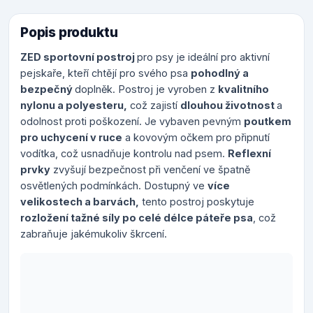
Popis produktu
ZED sportovní postroj
pro psy je ideální pro aktivní
pejskaře, kteří chtějí pro svého psa
pohodlný a
bezpečný
doplněk. Postroj je vyroben z
kvalitního
nylonu a polyesteru,
což zajistí
dlouhou životnost
a
odolnost proti poškození. Je vybaven pevným
poutkem
pro uchycení v ruce
a kovovým očkem pro připnutí
vodítka, což usnadňuje kontrolu nad psem.
Reflexní
prvky
zvyšují bezpečnost při venčení ve špatně
osvětlených podmínkách. Dostupný ve
více
velikostech a barvách,
tento postroj poskytuje
rozložení tažné síly po celé délce páteře psa
, což
zabraňuje jakémukoliv škrcení.