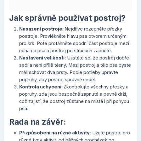
Jak správně používat postroj?
Nasazení postroje:
Nejdříve rozepněte přezky
postroje. Provlékněte hlavu psa otvorem určeným
pro krk. Poté protáhněte spodní část postroje mezi
nohama psa a postroj po stranách zapněte.
Nastavení velikosti:
Ujistěte se, že postroj dobře
sedí a není příliš těsný. Mezi postroj a tělo psa byste
měli schovat dva prsty. Podle potřeby upravte
popruhy, aby postroj správně seděl.
Kontrola uchycení:
Zkontrolujte všechny přezky a
popruhy, zda jsou bezpečně zapnuté a pevně drží,
což zajistí, že postroj zůstane na místě i při pohybu
psa.
Rada na závěr:
Přizpůsobení na různé aktivity
: Užijte postroj pro
různé typy aktivit, od běžných procházek po