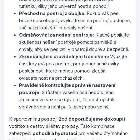
turistiku, díky jeho univerzálnosti a pohodlí.
Přechod na postroj z obojku:
Pokud váš pes
běžně nosí obojek, zvykejte ho na postroj postupně,
začínající krátkými intervaly nošení.
Odměňování za nošení postroje
: Kladně posilujte
zkušenost nošení postroje pomocí pamlsků a
chvály, aby se pes cítil v postroji dobře a bezpečně.
Zkombinujte s pravidelným tréninkem:
Využijte
čas, kdy má pes postroj, pro jednoduché cviky
poslušnosti, které mohou pomoci zlepšit
ovladatelnost na procházkách.
Pravidelně kontrolujte správné nastavení
postroje:
S růstem vašeho psa nebo s jeho
změnami ve váze se ujistěte, že postroj stále
správně sedí a není příliš těsný nebo volný.
K sportovnímu postroji Zed
doporučujeme dokoupit
vodítko
a cestovní
láhev pro psy
. Tato kombinace
zabezpečí
pohodlí a hydrataci
pro vašeho čtyřnohého