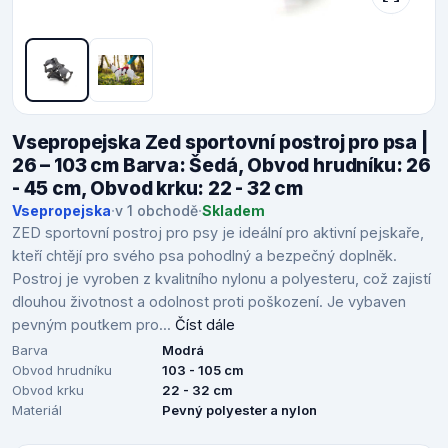
Vsepropejska Zed sportovní postroj pro psa |
26 – 103 cm Barva: Šedá, Obvod hrudníku: 26
- 45 cm, Obvod krku: 22 - 32 cm
Vsepropejska
·
v 1 obchodě
·
Skladem
ZED sportovní postroj pro psy je ideální pro aktivní pejskaře,
kteří chtějí pro svého psa pohodlný a bezpečný doplněk.
Postroj je vyroben z kvalitního nylonu a polyesteru, což zajistí
dlouhou životnost a odolnost proti poškození. Je vybaven
pevným poutkem pro...
Číst dále
Barva
Modrá
Obvod hrudníku
103 - 105 cm
Obvod krku
22 - 32 cm
Materiál
Pevný polyester a nylon