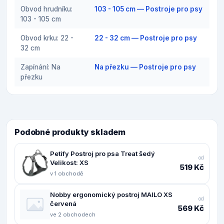
Obvod hrudníku:
103 - 105 cm — Postroje pro psy
103 - 105 cm
Obvod krku: 22 -
22 - 32 cm — Postroje pro psy
32 cm
Zapínání: Na
Na přezku — Postroje pro psy
přezku
Podobné produkty skladem
Petify Postroj pro psa Treat šedý
od
Velikost: XS
519 Kč
v 1 obchodě
Nobby ergonomický postroj MAILO XS
od
červená
569 Kč
ve 2 obchodech