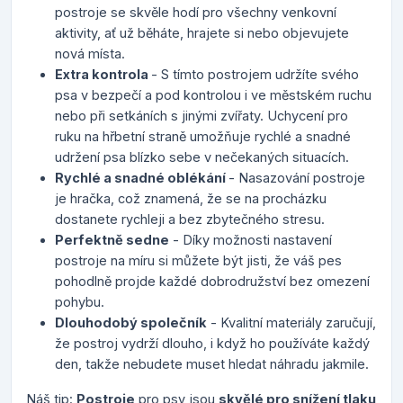
postroje se skvěle hodí pro všechny venkovní
aktivity, ať už běháte, hrajete si nebo objevujete
nová místa.
Extra kontrola
- S tímto postrojem udržíte svého
psa v bezpečí a pod kontrolou i ve městském ruchu
nebo při setkáních s jinými zvířaty. Uchycení pro
ruku na hřbetní straně umožňuje rychlé a snadné
udržení psa blízko sebe v nečekaných situacích.
Rychlé a snadné oblékání
- Nasazování postroje
je hračka, což znamená, že se na procházku
dostanete rychleji a bez zbytečného stresu.
Perfektně sedne
- Díky možnosti nastavení
postroje na míru si můžete být jisti, že váš pes
pohodlně projde každé dobrodružství bez omezení
pohybu.
Dlouhodobý společník
- Kvalitní materiály zaručují,
že postroj vydrží dlouho, i když ho používáte každý
den, takže nebudete muset hledat náhradu jakmile.
Náš tip:
Postroje
pro psy jsou
skvělé pro snížení tlaku