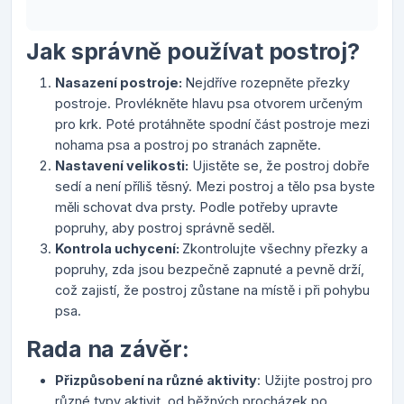
Jak správně používat postroj?
Nasazení postroje:
Nejdříve rozepněte přezky
postroje. Provlékněte hlavu psa otvorem určeným
pro krk. Poté protáhněte spodní část postroje mezi
nohama psa a postroj po stranách zapněte.
Nastavení velikosti:
Ujistěte se, že postroj dobře
sedí a není příliš těsný. Mezi postroj a tělo psa byste
měli schovat dva prsty. Podle potřeby upravte
popruhy, aby postroj správně seděl.
Kontrola uchycení:
Zkontrolujte všechny přezky a
popruhy, zda jsou bezpečně zapnuté a pevně drží,
což zajistí, že postroj zůstane na místě i při pohybu
psa.
Rada na závěr:
Přizpůsobení na různé aktivity
: Užijte postroj pro
různé typy aktivit, od běžných procházek po