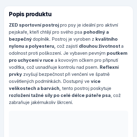
Popis produktu
ZED sportovní postroj
pro psy je ideální pro aktivní
pejskaře, kteří chtějí pro svého psa
pohodlný a
bezpečný
doplněk. Postroj je vyroben z
kvalitního
nylonu a polyesteru,
což zajistí
dlouhou životnost
a
odolnost proti poškození. Je vybaven pevným
poutkem
pro uchycení v ruce
a kovovým očkem pro připnutí
vodítka, což usnadňuje kontrolu nad psem.
Reflexní
prvky
zvyšují bezpečnost při venčení ve špatně
osvětlených podmínkách. Dostupný ve
více
velikostech a barvách,
tento postroj poskytuje
rozložení tažné síly po celé délce páteře psa
, což
zabraňuje jakémukoliv škrcení.