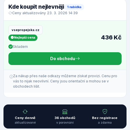
Kde koupit nejlevněji
1 nabídka
Ceny aktualizovány 23. 3. 2026 14:39
vsepropejska.cz
436 Kč
Nejlepší cena
Skladem
Do obchodu
Za nákup přes naše odkazy můžeme získat provizi. Cenu pro
vás to nijak neovlivní. Ceny jsou orientační a mohou se v
obchodech lišit.
Ceny denně
36 obchodů
Bez registrace
aktualizované
v porovnání
a zdarma