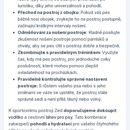
turistiku, díky jeho univerzálnosti a pohodlí.
Přechod na postroj z obojku:
Pokud váš pes
běžně nosí obojek, zvykejte ho na postroj postupně,
začínající krátkými intervaly nošení.
Odměňování za nošení postroje
: Kladně posilujte
zkušenost nošení postroje pomocí pamlsků a
chvály, aby se pes cítil v postroji dobře a bezpečně.
Zkombinujte s pravidelným tréninkem:
Využijte
čas, kdy má pes postroj, pro jednoduché cviky
poslušnosti, které mohou pomoci zlepšit
ovladatelnost na procházkách.
Pravidelně kontrolujte správné nastavení
postroje:
S růstem vašeho psa nebo s jeho
změnami ve váze se ujistěte, že postroj stále
správně sedí a není příliš těsný nebo volný.
K sportovnímu postroji Zed
doporučujeme dokoupit
vodítko
a cestovní
láhev pro psy
. Tato kombinace
zabezpečí
pohodlí a hydrataci
pro vašeho čtyřnohého