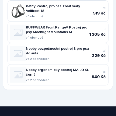
Petify Postroj pro psa Treat šedý
od
Velikost: M
519 Kč
v 1 obchodě
RUFFWEAR Front Range® Postroj pro
od
psy Moonlight Mountains M
1 305 Kč
v 1 obchodě
Nobby bezpečnostní postroj S pro psa
od
do auta
229 Kč
ve 2 obchodech
Nobby ergonomický postroj MAILO XL
od
černá
949 Kč
ve 2 obchodech