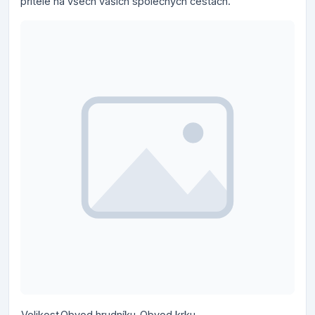
přítele na všech vašich společných cestách.
Velikost
Obvod hrudníku
Obvod krku