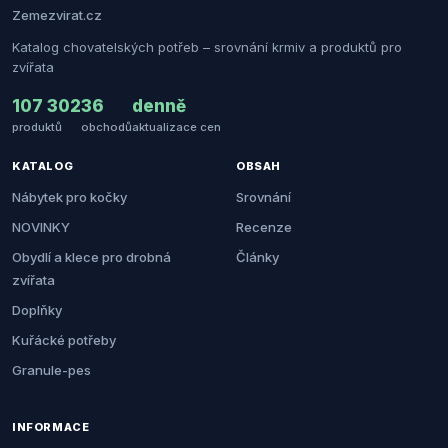
Zemezvirat.cz
Katalog chovatelských potřeb – srovnání krmiv a produktů pro
zvířata
107 302
36
denně
produktů
obchodů
aktualizace cen
KATALOG
OBSAH
Nábytek pro kočky
Srovnání
NOVINKY
Recenze
Obydlí a klece pro drobná
Články
zvířata
Doplňky
Kuřácké potřeby
Granule-pes
INFORMACE