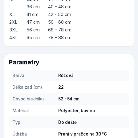
L
36 cm
40 - 48 cm
XL
41 cm
42 - 50 cm
2XL
47 cm
50 - 60 cm
3XL
56 cm
68 - 78 cm
4XL
65 cm
78 - 88 cm
Parametry
Barva
Růžová
Délka zad (cm)
22
Obvod hrudníku
52 - 54 cm
Materiál
Polyester, bavlna
Typ
Do deště
Údržba
Praní v pračce na 30 °C