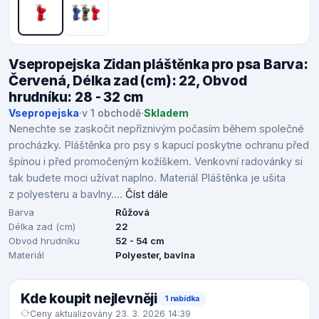
Vsepropejska Zidan pláštěnka pro psa Barva:
Červená, Délka zad (cm): 22, Obvod
hrudníku: 28 - 32 cm
Vsepropejska
·
v 1 obchodě
·
Skladem
Nenechte se zaskočit nepříznivým počasím během společné
procházky. Pláštěnka pro psy s kapucí poskytne ochranu před
špínou i před promočeným kožíškem. Venkovní radovánky si
tak budete moci užívat naplno. Materiál Pláštěnka je ušita
z polyesteru a bavlny....
Číst dále
Barva
Růžová
Délka zad (cm)
22
Obvod hrudníku
52 - 54 cm
Materiál
Polyester, bavlna
Kde koupit nejlevněji
1 nabídka
Ceny aktualizovány 23. 3. 2026 14:39