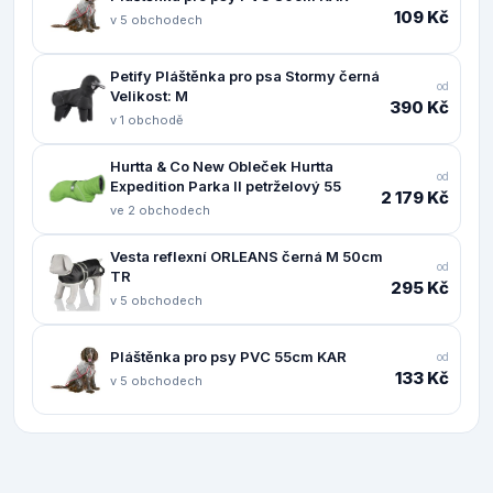
109 Kč
v 5 obchodech
Petify Pláštěnka pro psa Stormy černá
od
Velikost: M
390 Kč
v 1 obchodě
Hurtta & Co New Obleček Hurtta
od
Expedition Parka II petrželový 55
2 179 Kč
ve 2 obchodech
Vesta reflexní ORLEANS černá M 50cm
od
TR
295 Kč
v 5 obchodech
Pláštěnka pro psy PVC 55cm KAR
od
133 Kč
v 5 obchodech