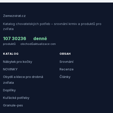
Zemezvirat.cz
Katalog chovatelských potřeb – srovnání krmiv a produktů pro
zvířata
107 302
36
denně
produktů
obchodů
aktualizace cen
KATALOG
OBSAH
Nábytek pro kočky
Srovnání
NOVINKY
Recenze
Obydlí a klece pro drobná
Články
zvířata
Doplňky
Kuřácké potřeby
Granule-pes