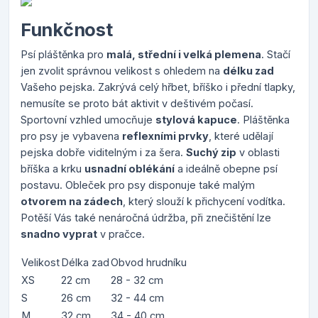
Funkčnost
Psí pláštěnka pro
malá, střední i velká plemena
. Stačí
jen zvolit správnou velikost s ohledem na
délku zad
Vašeho pejska. Zakrývá celý hřbet, bříško i přední tlapky,
nemusíte se proto bát aktivit v deštivém počasí.
Sportovní vzhled umocňuje
stylová kapuce
. Pláštěnka
pro psy je vybavena
reflexními prvky
, které udělají
pejska dobře viditelným i za šera.
Suchý zip
v oblasti
bříška a krku
usnadní oblékání
a ideálně obepne psí
postavu. Obleček pro psy disponuje také malým
otvorem na zádech
, který slouží k přichycení vodítka.
Potěší Vás také nenáročná údržba, při znečištění lze
snadno vyprat
v pračce.
Velikost
Délka zad
Obvod hrudníku
XS
22 cm
28 - 32 cm
S
26 cm
32 - 44 cm
M
32 cm
34 - 40 cm