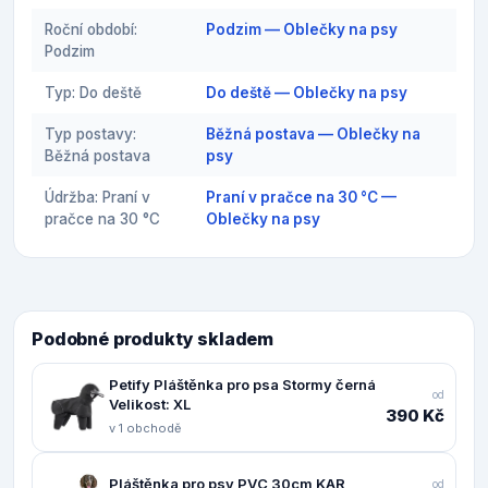
Roční období:
Podzim — Oblečky na psy
Podzim
Typ: Do deště
Do deště — Oblečky na psy
Typ postavy:
Běžná postava — Oblečky na
Běžná postava
psy
Údržba: Praní v
Praní v pračce na 30 °C —
pračce na 30 °C
Oblečky na psy
Podobné produkty skladem
Petify Pláštěnka pro psa Stormy černá
od
Velikost: XL
390 Kč
v 1 obchodě
Pláštěnka pro psy PVC 30cm KAR
od