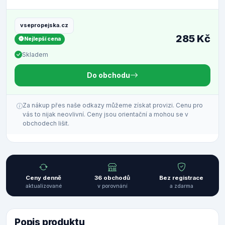
vsepropejska.cz
285 Kč
Nejlepší cena
Skladem
Do obchodu
Za nákup přes naše odkazy můžeme získat provizi. Cenu pro
vás to nijak neovlivní. Ceny jsou orientační a mohou se v
obchodech lišit.
Ceny denně
36 obchodů
Bez registrace
aktualizované
v porovnání
a zdarma
Popis produktu