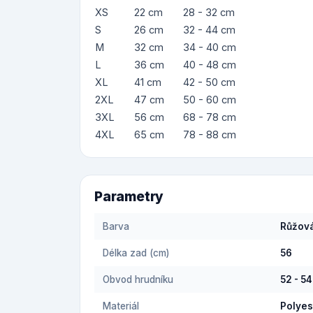
XS
22 cm
28 - 32 cm
S
26 cm
32 - 44 cm
M
32 cm
34 - 40 cm
L
36 cm
40 - 48 cm
XL
41 cm
42 - 50 cm
2XL
47 cm
50 - 60 cm
3XL
56 cm
68 - 78 cm
4XL
65 cm
78 - 88 cm
Parametry
Barva
Růžov
Délka zad (cm)
56
Obvod hrudníku
52 - 5
Materiál
Polyes