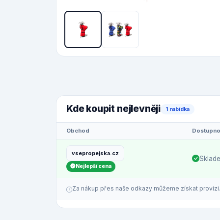
Kde koupit nejlevněji
1 nabídka
Obchod
Dostupno
vsepropejska.cz
Sklad
Nejlepší cena
Za nákup přes naše odkazy můžeme získat provizi. C