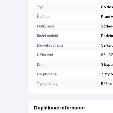
Typ
Do deš
Údržba
Praní 
Funkčnost
Voděod
Roční období
Podzi
Dle velikosti psa
Velká 
Délka zad
65 - 6
Druh
S kapu
Dle plemena
Zlatý r
Typ postavy
Běžná 
Doplňkové informace