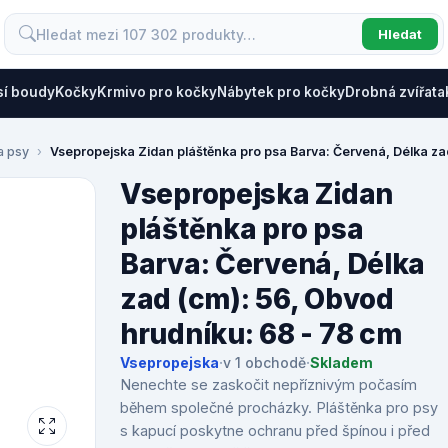
Hledat
sí boudy
Kočky
Krmivo pro kočky
Nábytek pro kočky
Drobná zvířata
a psy
Vsepropejska Zidan pláštěnka pro psa Barva: Červená, Délka za
Vsepropejska Zidan
pláštěnka pro psa
Barva: Červená, Délka
zad (cm): 56, Obvod
hrudníku: 68 - 78 cm
Vsepropejska
·
v 1 obchodě
·
Skladem
Nenechte se zaskočit nepříznivým počasím
během společné procházky. Pláštěnka pro psy
s kapucí poskytne ochranu před špínou i před