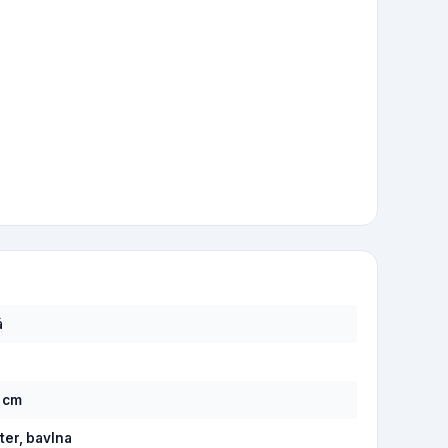
á
4 cm
ter, bavlna