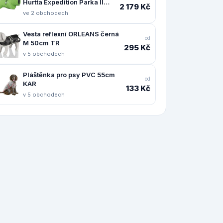
Hurtta Expedition Parka II
2 179 Kč
petrželový 55
ve 2 obchodech
Vesta reflexní ORLEANS černá
od
M 50cm TR
295 Kč
v 5 obchodech
Pláštěnka pro psy PVC 55cm
od
KAR
133 Kč
v 5 obchodech