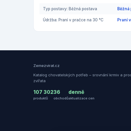
Typ postavy: Běžná postava
Běžná 
Údržba: Praní v pračce na 30 °C
Praní 
Zemezvirat.cz
Katalog chovatelských potřeb – srovnání krmiv a pro
zvířata
107 302
36
denně
produktů
obchodů
aktualizace cen