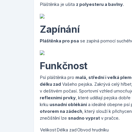
Pláštěnka je ušita
z polyesteru a bavlny
.
Zapínání
Pláštěnka pro psa
se zapíná pomocí suchého
Funkčnost
Psí pláštěnka pro
malá, střední i velká ple
délku zad
Vašeho pejska. Zakrývá celý hřbet, 
v deštivém počasí. Sportovní vzhled umocňu
reflexními prvky
, které udělají pejska dobře 
krku
usnadní oblékání
a ideálně obepne psí 
otvorem na zádech
, který slouží k přichyce
znečištění lze
snadno vyprat
v pračce.
Velikost
Délka zad
Obvod hrudníku