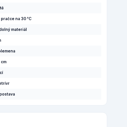
tě
v pračce na 30 °C
olný materiál
m
plemena
7 cm
cí
etrívr
postava