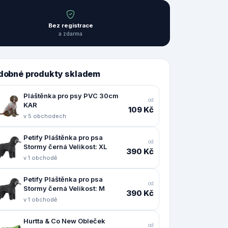
Bez registrace
a zdarma
dobné produkty skladem
Pláštěnka pro psy PVC 30cm
od
KAR
109 Kč
v 5 obchodech
Petify Pláštěnka pro psa
od
Stormy černá Velikost: XL
390 Kč
v 1 obchodě
Petify Pláštěnka pro psa
od
Stormy černá Velikost: M
390 Kč
v 1 obchodě
Hurtta & Co New Obleček
od