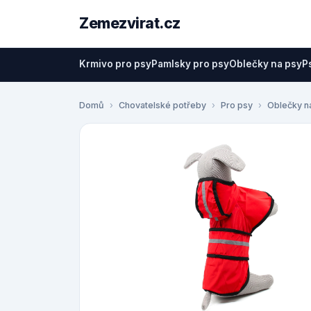
Zemezvirat.cz
Krmivo pro psy
Pamlsky pro psy
Oblečky na psy
P
Domů
Chovatelské potřeby
Pro psy
Oblečky n