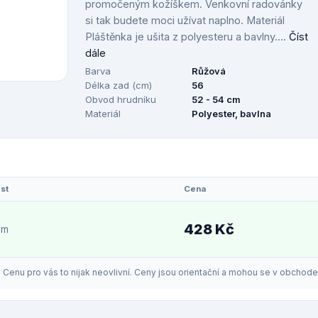
promočeným kožíškem. Venkovní radovánky
si tak budete moci užívat naplno. Materiál
Pláštěnka je ušita z polyesteru a bavlny....
Číst
dále
Barva
Růžová
Délka zad (cm)
56
Obvod hrudníku
52 - 54 cm
Materiál
Polyester, bavlna
st
Cena
428 Kč
em
enu pro vás to nijak neovlivní. Ceny jsou orientační a mohou se v obchodech