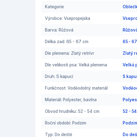
Kategorie
Oblečk
Výrobce: Vsepropejska
Vsepro
Barva: Růžová
Růžová
Délka zad: 65 - 67 cm
65 - 6
Dle plemena: Zlatý retrívr
Zlatý 
Dle velikosti psa: Velká plemena
Velká 
Druh: S kapucí
S kapu
Funkčnost: Voděodolný materiál
Voděod
Materiál: Polyester, bavlna
Polyes
Obvod hrudníku: 52 - 54 cm
52 - 5
Roční období: Podzim
Podzim
Typ: Do deště
Do deš