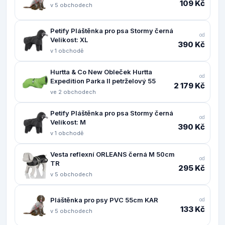
109 Kč
v 5 obchodech
Petify Pláštěnka pro psa Stormy černá
od
Velikost: XL
390 Kč
v 1 obchodě
Hurtta & Co New Obleček Hurtta
od
Expedition Parka II petrželový 55
2 179 Kč
ve 2 obchodech
Petify Pláštěnka pro psa Stormy černá
od
Velikost: M
390 Kč
v 1 obchodě
Vesta reflexní ORLEANS černá M 50cm
od
TR
295 Kč
v 5 obchodech
Pláštěnka pro psy PVC 55cm KAR
od
133 Kč
v 5 obchodech