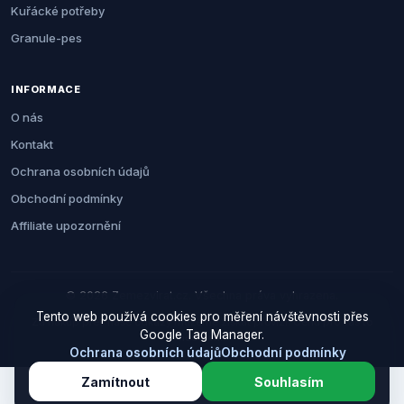
Kuřácké potřeby
Granule-pes
INFORMACE
O nás
Kontakt
Ochrana osobních údajů
Obchodní podmínky
Affiliate upozornění
© 2026 Zemezvirat.cz. Všechna práva vyhrazena.
Tento web používá cookies pro měření návštěvnosti přes
Za nákup přes naše odkazy můžeme získat provizi. Cenu pro vás to
Google Tag Manager.
neovlivní.
Ochrana osobních údajů
Obchodní podmínky
Zamítnout
Souhlasím