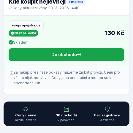
Kde koupit nejlevněji
1 nabídka
Ceny aktualizovány 23. 3. 2026 14:40
vsepropejska.cz
130 Kč
Nejlepší cena
Skladem
Do obchodu
Za nákup přes naše odkazy můžeme získat provizi. Cenu pro
vás to nijak neovlivní. Ceny jsou orientační a mohou se v
obchodech lišit.
Ceny denně
36 obchodů
Bez registrace
aktualizované
v porovnání
a zdarma