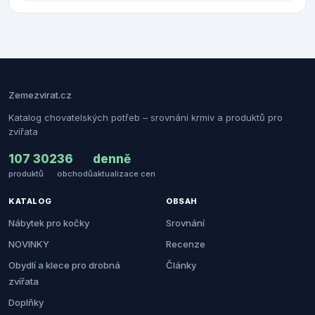
Zemezvirat.cz
Katalog chovatelských potřeb – srovnání krmiv a produktů pro
zvířata
107 302
36
denně
produktů
obchodů
aktualizace cen
KATALOG
OBSAH
Nábytek pro kočky
Srovnání
NOVINKY
Recenze
Obydlí a klece pro drobná
Články
zvířata
Doplňky