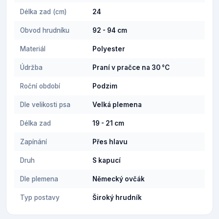
Délka zad (cm)
24
Obvod hrudníku
92 - 94 cm
Materiál
Polyester
Údržba
Praní v pračce na 30 °C
Roční období
Podzim
Dle velikosti psa
Velká plemena
Délka zad
19 - 21 cm
Zapínání
Přes hlavu
Druh
S kapucí
Dle plemena
Německý ovčák
Typ postavy
Široký hrudník