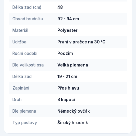
Délka zad (cm)
48
Obvod hrudníku
92 - 94 cm
Materiál
Polyester
Údržba
Praní v pračce na 30 °C
Roční období
Podzim
Dle velikosti psa
Velká plemena
Délka zad
19 - 21 cm
Zapínání
Přes hlavu
Druh
S kapucí
Dle plemena
Německý ovčák
Typ postavy
Široký hrudník