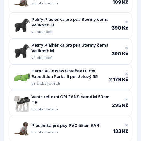
109 Kč
v 5 obchodech
Petify Pláštěnka pro psa Stormy černá
od
Velikost: XL
390 Kč
v 1 obchodě
Petify Pláštěnka pro psa Stormy černá
od
Velikost: M
390 Kč
v 1 obchodě
Hurtta & Co New Obleček Hurtta
od
Expedition Parka II petrželový 55
2 179 Kč
ve 2 obchodech
Vesta reflexní ORLEANS černá M 50cm
od
TR
295 Kč
v 5 obchodech
Pláštěnka pro psy PVC 55cm KAR
od
133 Kč
v 5 obchodech