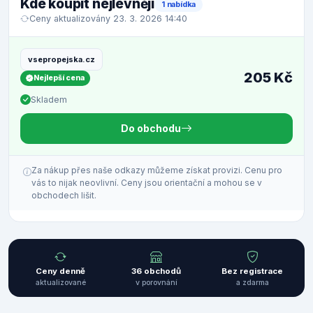
Kde koupit nejlevněji
1 nabídka
Ceny aktualizovány 23. 3. 2026 14:40
vsepropejska.cz
205 Kč
Nejlepší cena
Skladem
Do obchodu
Za nákup přes naše odkazy můžeme získat provizi. Cenu pro
vás to nijak neovlivní. Ceny jsou orientační a mohou se v
obchodech lišit.
Ceny denně
36 obchodů
Bez registrace
aktualizované
v porovnání
a zdarma