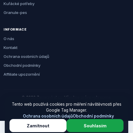
Kuřácké potřeby
Granule-pes
INFORMACE
O nás
Kontakt
Ochrana osobních údajů
Obchodní podmínky
Affiliate upozornění
© 2026 Zemezvirat.cz. Všechna práva vyhrazena.
Tento web používá cookies pro měření návštěvnosti přes
Za nákup přes naše odkazy můžeme získat provizi. Cenu pro vás to
Google Tag Manager.
neovlivní.
Ochrana osobních údajů
Obchodní podmínky
Zamítnout
Souhlasím