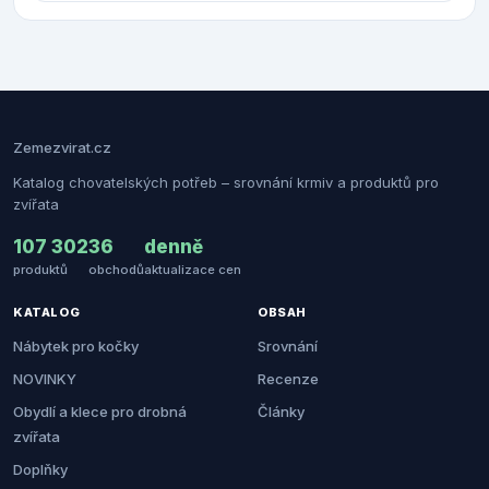
Zemezvirat.cz
Katalog chovatelských potřeb – srovnání krmiv a produktů pro
zvířata
107 302
36
denně
produktů
obchodů
aktualizace cen
KATALOG
OBSAH
Nábytek pro kočky
Srovnání
NOVINKY
Recenze
Obydlí a klece pro drobná
Články
zvířata
Doplňky