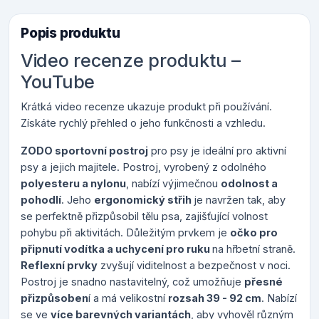
Popis produktu
Video recenze produktu –
YouTube
Krátká video recenze ukazuje produkt při používání.
Získáte rychlý přehled o jeho funkčnosti a vzhledu.
ZODO sportovní postroj
pro psy je ideální pro aktivní
psy a jejich majitele. Postroj, vyrobený z odolného
polyesteru a nylonu
, nabízí výjimečnou
odolnost a
pohodlí
. Jeho
ergonomický střih
je navržen tak, aby
se perfektně přizpůsobil tělu psa, zajišťující volnost
pohybu při aktivitách. Důležitým prvkem je
očko pro
připnutí vodítka a uchycení pro ruku
na hřbetní straně.
Reflexní prvky
zvyšují viditelnost a bezpečnost v noci.
Postroj je snadno nastavitelný, což umožňuje
přesné
přizpůsoben
í a má velikostní
rozsah 39 - 92 cm
. Nabízí
se ve
více barevných variantách
, aby vyhověl různým