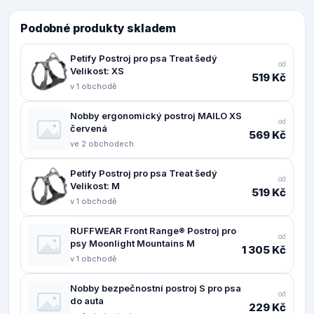
Podobné produkty skladem
Petify Postroj pro psa Treat šedý
od
Velikost: XS
519 Kč
v 1 obchodě
Nobby ergonomický postroj MAILO XS
od
červená
569 Kč
ve 2 obchodech
Petify Postroj pro psa Treat šedý
od
Velikost: M
519 Kč
v 1 obchodě
RUFFWEAR Front Range® Postroj pro
od
psy Moonlight Mountains M
1 305 Kč
v 1 obchodě
Nobby bezpečnostní postroj S pro psa
od
do auta
229 Kč