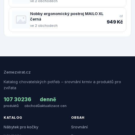
ve 2 obchodech
Nobby ergonomický postroj MAILO XL
od
černá
949 Kč
ve 2 obchodech
Zemezvirat.cz
Katalog chovatelských potřeb – srovnání krmiv a produktů pro
zvířata
107 302
36
denně
produktů
obchodů
aktualizace cen
KATALOG
OBSAH
Nábytek pro kočky
Srovnání