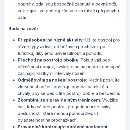
popruhy, zda jsou bezpečně zapnuté a pevně drží,
což zajistí, že postroj zůstane na místě i při pohybu
psa.
Rada na závěr:
Přizpůsobení na různé aktivity
: Užijte postroj pro
různé typy aktivit, od běžných procházek po
turistiku, díky jeho univerzálnosti a pohodlí.
Přechod na postroj z obojku:
Pokud váš pes
běžně nosí obojek, zvykejte ho na postroj postupně,
začínající krátkými intervaly nošení.
Odměňování za nošení postroje
: Kladně posilujte
zkušenost nošení postroje pomocí pamlsků a
chvály, aby se pes cítil v postroji dobře a bezpečně.
Zkombinujte s pravidelným tréninkem:
Využijte
čas, kdy má pes postroj, pro jednoduché cviky
poslušnosti, které mohou pomoci zlepšit
ovladatelnost na procházkách.
Pravidelně kontrolujte správné nastavení