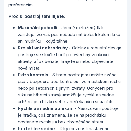
preferencím
Proč si postroj zamilujete:
Maximální pohodlí -
Jemně rozložený tlak
zajišťuje, že váš pes nebude mít bolesti kolem krku
ani hrudníku, i když táhne.
Pro aktivní dobrodruhy
- Odolný a robustní design
postroje se skvěle hodí pro všechny venkovní
aktivity, ať už běháte, hrajete si nebo objevujete
nová místa.
Extra kontrola
- S tímto postrojem udržíte svého
psa v bezpečí a pod kontrolou i ve městském ruchu
nebo při setkáních s jinými zvířaty. Uchycení pro
ruku na hřbetní straně umožňuje rychlé a snadné
udržení psa blízko sebe v nečekaných situacích.
Rychlé a snadné oblékání
- Nasazování postroje
je hračka, což znamená, že se na procházku
dostanete rychleji a bez zbytečného stresu.
Perfektně sedne
- Díky možnosti nastavení