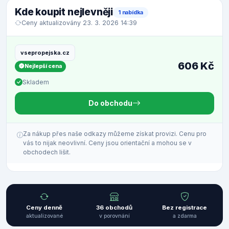
Kde koupit nejlevněji
1 nabídka
Ceny aktualizovány 23. 3. 2026 14:39
vsepropejska.cz
606 Kč
Nejlepší cena
Skladem
Do obchodu
Za nákup přes naše odkazy můžeme získat provizi. Cenu pro
vás to nijak neovlivní. Ceny jsou orientační a mohou se v
obchodech lišit.
Ceny denně
36 obchodů
Bez registrace
aktualizované
v porovnání
a zdarma