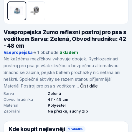
Vsepropejska Zumo reflexní postroj pro psa s
vodítkem Barva: Zelená, Obvod hrudníku: 42
- 48 cm
Vsepropejska
·
v 1 obchodě
·
Skladem
Ne každému mazlíčkovi vyhovuje obojek. Rychlozapínací
postroj pro psa je však skvělou a bezpečnou alternativou.
Snadno se zapíná, pejska během procházky nic netahá ani
neškrtí. Společné aktivity se rázem stanou příjemnější.
Materiál Postroj pro psa s vodítkem...
Číst dále
Barva
Zelená
Obvod hrudníku
47 - 49 cm
Materiál
Polyester
Zapínání
Na přezku, suchý zip
Kde koupit nejlevněji
1 nabídka