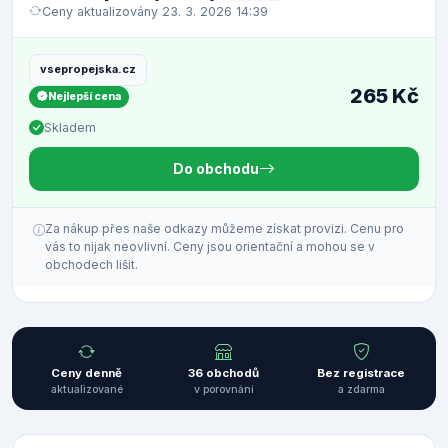
Ceny aktualizovány 23. 3. 2026 14:39
vsepropejska.cz
265 Kč
Nejlepší cena
Skladem
Do obchodu
Za nákup přes naše odkazy můžeme získat provizi. Cenu pro
vás to nijak neovlivní. Ceny jsou orientační a mohou se v
obchodech lišit.
Ceny denně
36 obchodů
Bez registrace
aktualizované
v porovnání
a zdarma