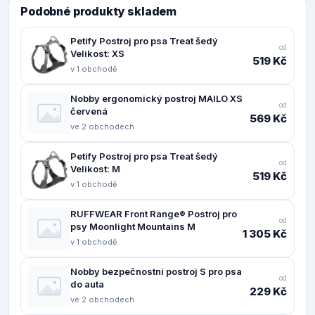
Podobné produkty skladem
Petify Postroj pro psa Treat šedý
od
Velikost: XS
519 Kč
v 1 obchodě
Nobby ergonomický postroj MAILO XS
od
červená
569 Kč
ve 2 obchodech
Petify Postroj pro psa Treat šedý
od
Velikost: M
519 Kč
v 1 obchodě
RUFFWEAR Front Range® Postroj pro
od
psy Moonlight Mountains M
1 305 Kč
v 1 obchodě
Nobby bezpečnostní postroj S pro psa
od
do auta
229 Kč
ve 2 obchodech