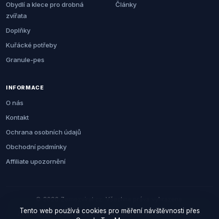
Obydlí a klece pro drobná
Články
zvířata
Doplňky
Kuřácké potřeby
Granule-pes
INFORMACE
O nás
Kontakt
Ochrana osobních údajů
Obchodní podmínky
Affiliate upozornění
© 2026 Zemezvirat.cz. Všechna práva vyhrazena.
Tento web používá cookies pro měření návštěvnosti přes
Za nákup přes naše odkazy můžeme získat provizi. Cenu pro vás to