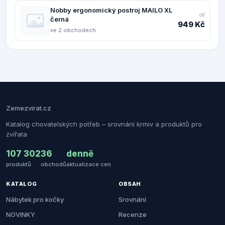
Nobby ergonomický postroj MAILO XL
od
černá
949 Kč
ve 2 obchodech
Zemezvirat.cz
Katalog chovatelských potřeb – srovnání krmiv a produktů pro
zvířata
107 302
36
denně
produktů
obchodů
aktualizace cen
KATALOG
OBSAH
Nábytek pro kočky
Srovnání
NOVINKY
Recenze