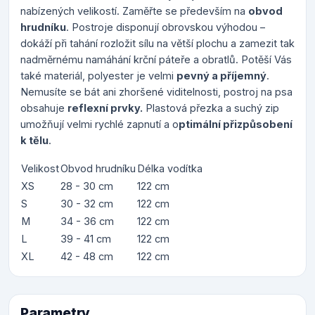
nabízených velikostí. Zaměřte se především na
obvod
hrudníku
. Postroje disponují obrovskou výhodou –
dokáží při tahání rozložit sílu na větší plochu a zamezit tak
nadměrnému namáhání krční páteře a obratlů. Potěší Vás
také materiál, polyester je velmi
pevný a příjemný
.
Nemusíte se bát ani zhoršené viditelnosti, postroj na psa
obsahuje
reflexní prvky.
Plastová přezka a suchý zip
umožňují velmi rychlé zapnutí a o
ptimální přizpůsobení
k tělu
.
Velikost
Obvod hrudníku
Délka vodítka
XS
28 - 30 cm
122 cm
S
30 - 32 cm
122 cm
M
34 - 36 cm
122 cm
L
39 - 41 cm
122 cm
XL
42 - 48 cm
122 cm
Parametry