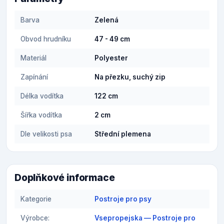
Barva
Zelená
Obvod hrudníku
47 - 49 cm
Materiál
Polyester
Zapínání
Na přezku, suchý zip
Délka vodítka
122 cm
Šířka vodítka
2 cm
Dle velikosti psa
Střední plemena
Doplňkové informace
Kategorie
Postroje pro psy
Výrobce:
Vsepropejska — Postroje pro