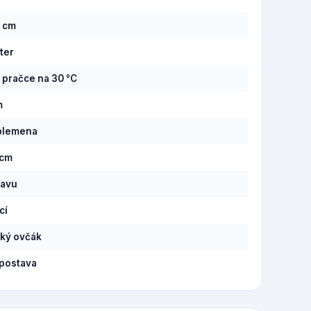
7 cm
ter
v pračce na 30 °C
m
plemena
 cm
lavu
cí
ký ovčák
postava