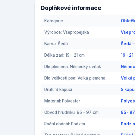
Doplňkové informace
Kategorie
Oblečk
Výrobce: Vsepropejska
Vsepro
Barva: Šedá
Šedá —
Délka zad: 19 - 21 cm
19 - 2
Dle plemena: Německý ovčák
Německ
Dle velikosti psa: Velká plemena
Velká 
Druh: S kapucí
S kapu
Materiál: Polyester
Polyes
Obvod hrudníku: 95 - 97 cm
95 - 9
Roční období: Podzim
Podzim