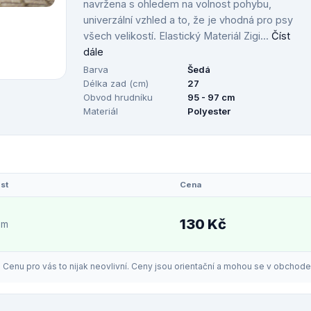
navržena s ohledem na volnost pohybu,
univerzální vzhled a to, že je vhodná pro psy
všech velikostí. Elastický Materiál Zigi...
Číst
dále
Barva
Šedá
Délka zad (cm)
27
Obvod hrudníku
95 - 97 cm
Materiál
Polyester
st
Cena
130 Kč
em
enu pro vás to nijak neovlivní. Ceny jsou orientační a mohou se v obchodech