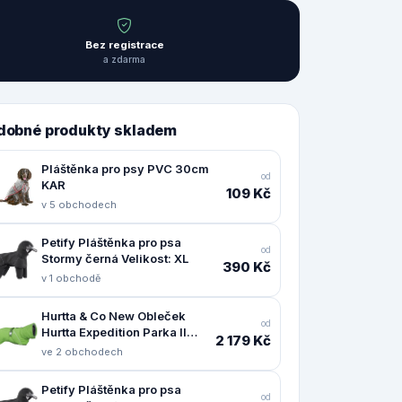
Bez registrace
a zdarma
dobné produkty skladem
Pláštěnka pro psy PVC 30cm
od
KAR
109 Kč
v 5 obchodech
Petify Pláštěnka pro psa
od
Stormy černá Velikost: XL
390 Kč
v 1 obchodě
Hurtta & Co New Obleček
od
Hurtta Expedition Parka II
2 179 Kč
petrželový 55
ve 2 obchodech
Petify Pláštěnka pro psa
od