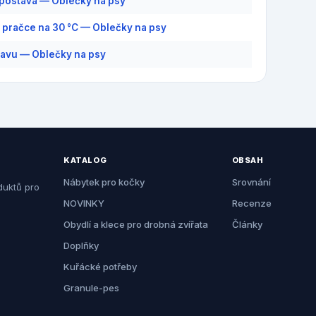
postava — Oblečky na psy
v pračce na 30 °C — Oblečky na psy
lavu — Oblečky na psy
KATALOG
OBSAH
Nábytek pro kočky
Srovnání
duktů pro
NOVINKY
Recenze
Obydlí a klece pro drobná zvířata
Články
Doplňky
Kuřácké potřeby
Granule-pes