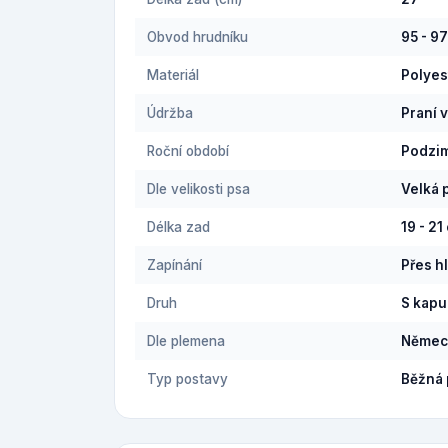
Obvod hrudníku
95 - 9
Materiál
Polyes
Údržba
Praní 
Roční období
Podzi
Dle velikosti psa
Velká 
Délka zad
19 - 21
Zapínání
Přes h
Druh
S kapu
Dle plemena
Němec
Typ postavy
Běžná 