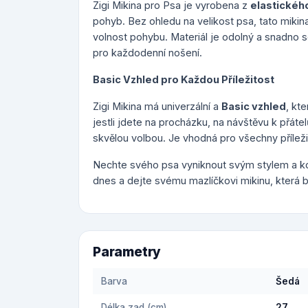
Zigi Mikina pro Psa je vyrobena z
elastickéh
pohyb. Bez ohledu na velikost psa, tato mikina
volnost pohybu. Materiál je odolný a snadno se
pro každodenní nošení.
Basic Vzhled pro Každou Příležitost
Zigi Mikina má univerzální a
Basic vzhled
, kt
jestli jdete na procházku, na návštěvu k přát
skvělou volbou. Je vhodná pro všechny příležit
Nechte svého psa vyniknout svým stylem a k
dnes a dejte svému mazlíčkovi mikinu, která 
Parametry
Barva
Šedá
Délka zad (cm)
27