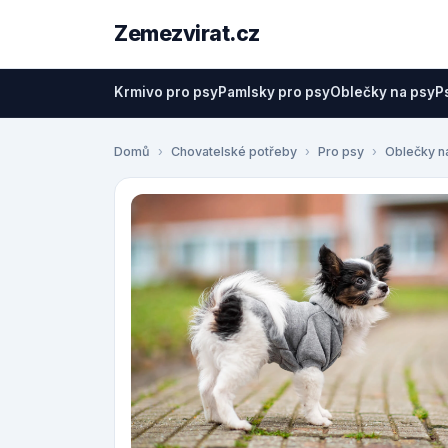
Zemezvirat.cz
Krmivo pro psy
Pamlsky pro psy
Oblečky na psy
P
Domů
Chovatelské potřeby
Pro psy
Oblečky n