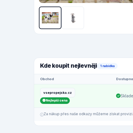
Kde koupit nejlevněji
1 nabídka
Obchod
Dostupno
vsepropejska.cz
Sklad
Nejlepší cena
Za nákup přes naše odkazy můžeme získat provizi. C