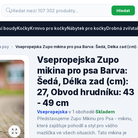
Hledat
sí boudy
Kočky
Krmivo pro kočky
Nábytek pro kočky
Drobná zvířata
a psy
Vsepropejska Zupo mikina pro psa Barva: Šedá, Délka zad (cm):
Vsepropejska Zupo
mikina pro psa Barva:
Šedá, Délka zad (cm):
27, Obvod hrudníku: 43
- 49 cm
Vsepropejska
·
v 1 obchodě
·
Skladem
Představujeme Zupo Mikinu pro Psa - mikinu,
která zajišťuje pohodlí a styl pro vášho
mazlíčka ve všech situacích. Tato mikina je