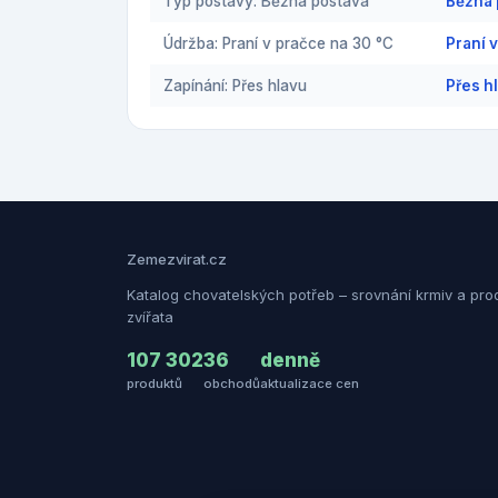
Typ postavy: Běžná postava
Běžná 
Údržba: Praní v pračce na 30 °C
Praní 
Zapínání: Přes hlavu
Přes h
Zemezvirat.cz
Katalog chovatelských potřeb – srovnání krmiv a pro
zvířata
107 302
36
denně
produktů
obchodů
aktualizace cen