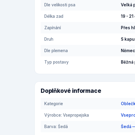
Dle velikosti psa
Velká 
Délka zad
19 - 21
Zapínání
Přes h
Druh
S kapu
Dle plemena
Němec
Typ postavy
Běžná 
Doplňkové informace
Kategorie
Oblečk
Výrobce: Vsepropejska
Vsepro
Barva: Šedá
Šedá —