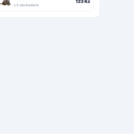
133 Kč
v 5 obchodech