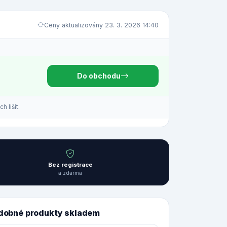
Ceny aktualizovány 23. 3. 2026 14:40
Do obchodu
 lišit.
Bez registrace
a zdarma
dobné produkty skladem