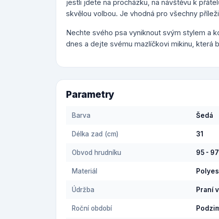
jestli jdete na procházku, na návštěvu k přát
skvělou volbou. Je vhodná pro všechny příležit
Nechte svého psa vyniknout svým stylem a k
dnes a dejte svému mazlíčkovi mikinu, která 
Parametry
Barva
Šedá
Délka zad (cm)
31
Obvod hrudníku
95 - 9
Materiál
Polyes
Údržba
Praní 
Roční období
Podzi