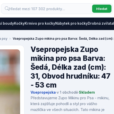
Hledat
sí boudy
Kočky
Krmivo pro kočky
Nábytek pro kočky
Drobná zvířata
a psy
Vsepropejska Zupo mikina pro psa Barva: Šedá, Délka zad (cm):
Vsepropejska Zupo
mikina pro psa Barva:
Šedá, Délka zad (cm):
31, Obvod hrudníku: 47
- 53 cm
Vsepropejska
·
v 1 obchodě
·
Skladem
Představujeme Zupo Mikinu pro Psa - mikinu,
která zajišťuje pohodlí a styl pro vášho
mazlíčka ve všech situacích. Tato mikina je