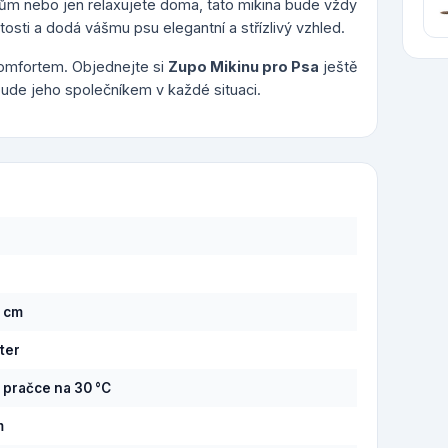
elům nebo jen relaxujete doma, tato mikina bude vždy
osti a dodá vášmu psu elegantní a střízlivý vzhled.
omfortem. Objednejte si
Zupo Mikinu pro Psa
ještě
bude jeho společníkem v každé situaci.
7 cm
ter
v pračce na 30 °C
m