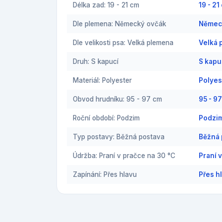
Délka zad: 19 - 21 cm
19 - 2
Dle plemena: Německý ovčák
Německ
Dle velikosti psa: Velká plemena
Velká 
Druh: S kapucí
S kapu
Materiál: Polyester
Polyes
Obvod hrudníku: 95 - 97 cm
95 - 9
Roční období: Podzim
Podzim
Typ postavy: Běžná postava
Běžná 
Údržba: Praní v pračce na 30 °C
Praní 
Zapínání: Přes hlavu
Přes h