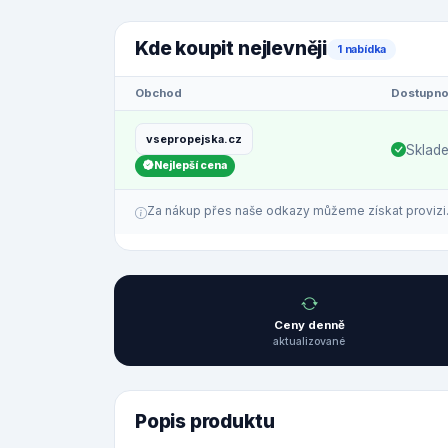
Kde koupit nejlevněji
1 nabídka
Obchod
Dostupno
vsepropejska.cz
Sklad
Nejlepší cena
Za nákup přes naše odkazy můžeme získat provizi. C
Ceny denně
aktualizované
Popis produktu