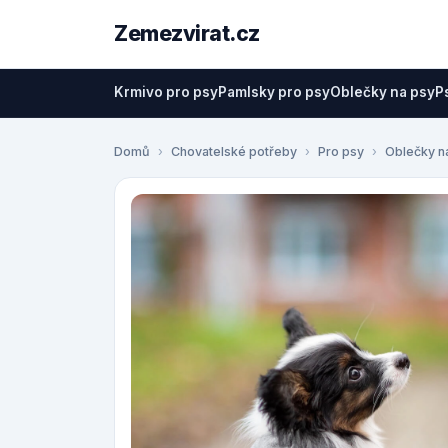
Zemezvirat.cz
Krmivo pro psy
Pamlsky pro psy
Oblečky na psy
P
Domů
Chovatelské potřeby
Pro psy
Oblečky n