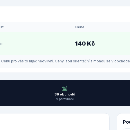
st
Cena
140 Kč
em
enu pro vás to nijak neovlivní. Ceny jsou orientační a mohou se v obchodech
36 obchodů
v porovnání
Po