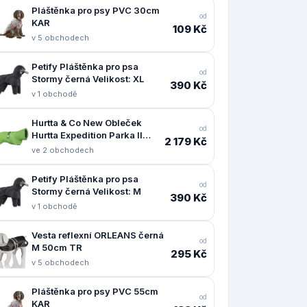
Pláštěnka pro psy PVC 30cm
od
KAR
109 Kč
v 5 obchodech
Petify Pláštěnka pro psa
od
Stormy černá Velikost: XL
390 Kč
v 1 obchodě
Hurtta & Co New Obleček
od
Hurtta Expedition Parka II
2 179 Kč
petrželový 55
ve 2 obchodech
Petify Pláštěnka pro psa
od
Stormy černá Velikost: M
390 Kč
v 1 obchodě
Vesta reflexní ORLEANS černá
od
M 50cm TR
295 Kč
v 5 obchodech
Pláštěnka pro psy PVC 55cm
od
KAR