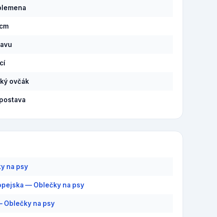
plemena
 cm
lavu
cí
ký ovčák
postava
y na psy
pejska — Oblečky na psy
 Oblečky na psy