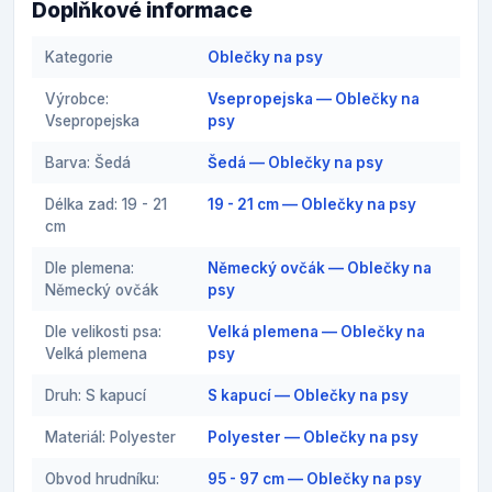
Doplňkové informace
Kategorie
Oblečky na psy
Výrobce:
Vsepropejska — Oblečky na
Vsepropejska
psy
Barva: Šedá
Šedá — Oblečky na psy
Délka zad: 19 - 21
19 - 21 cm — Oblečky na psy
cm
Dle plemena:
Německý ovčák — Oblečky na
Německý ovčák
psy
Dle velikosti psa:
Velká plemena — Oblečky na
Velká plemena
psy
Druh: S kapucí
S kapucí — Oblečky na psy
Materiál: Polyester
Polyester — Oblečky na psy
Obvod hrudníku:
95 - 97 cm — Oblečky na psy