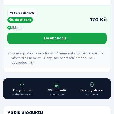
vsepropejska.cz
170 Kč
Nejlepší cena
Skladem
Do obchodu
Za nákup přes naše odkazy můžeme získat provizi. Cenu pro
vás to nijak neovlivní. Ceny jsou orientační a mohou se v
obchodech lišit.
Ceny denně
36 obchodů
Bez registrace
aktualizované
v porovnání
a zdarma
Popis produktu