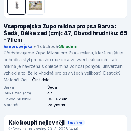
Vsepropejska Zupo mikina pro psa Barva:
Šedá, Délka zad (cm): 47, Obvod hrudníku: 65
- 71 cm
Vsepropejska
·
v 1 obchodě
·
Skladem
Představujeme Zupo Mikinu pro Psa - mikinu, která zajišťuje
pohodlí a styl pro vášho mazlíčka ve všech situacích. Tato
mikina je navržena s ohledem na volnost pohybu, univerzální
vzhled a to, že je vhodná pro psy všech velikostí. Elastický
Materiál Zigi...
Číst dále
Barva
Šedá
Délka zad (cm)
47
Obvod hrudníku
95 - 97 cm
Materiál
Polyester
Kde koupit nejlevněji
1 nabídka
Ceny aktualizovány 23. 3. 2026 14:40