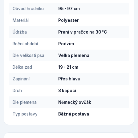
Obvod hrudníku
95 - 97 cm
Materiál
Polyester
Údržba
Praní v pračce na 30 °C
Roční období
Podzim
Dle velikosti psa
Velká plemena
Délka zad
19 - 21 cm
Zapínání
Přes hlavu
Druh
S kapucí
Dle plemena
Německý ovčák
Typ postavy
Běžná postava