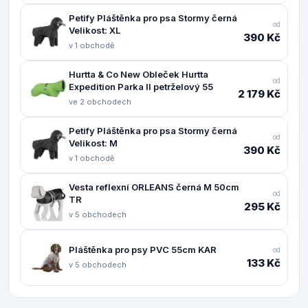
Petify Pláštěnka pro psa Stormy černá
od
Velikost: XL
390 Kč
v 1 obchodě
Hurtta & Co New Obleček Hurtta
od
Expedition Parka II petrželový 55
2 179 Kč
ve 2 obchodech
Petify Pláštěnka pro psa Stormy černá
od
Velikost: M
390 Kč
v 1 obchodě
Vesta reflexní ORLEANS černá M 50cm
od
TR
295 Kč
v 5 obchodech
Pláštěnka pro psy PVC 55cm KAR
od
133 Kč
v 5 obchodech