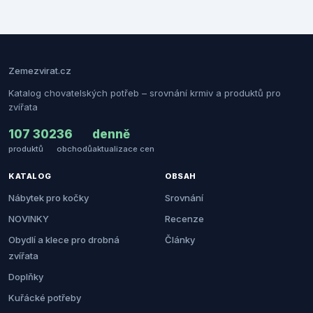
Zemezvirat.cz
Katalog chovatelských potřeb – srovnání krmiv a produktů pro
zvířata
107 302
36
denně
produktů
obchodů
aktualizace cen
KATALOG
OBSAH
Nábytek pro kočky
Srovnání
NOVINKY
Recenze
Obydlí a klece pro drobná
Články
zvířata
Doplňky
Kuřácké potřeby