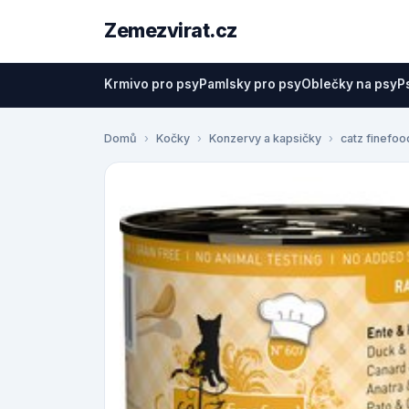
Zemezvirat.cz
Krmivo pro psy
Pamlsky pro psy
Oblečky na psy
P
Domů
Kočky
Konzervy a kapsičky
catz finefoo