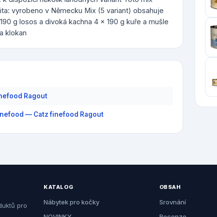
lita: vyrobeno v Německu Mix (5 variant) obsahuje
x 190 g losos a divoká kachna 4 x 190 g kuře a mušle
 a klokan
inefood Ragout
inefood — Catz finefood Ragout
KATALOG
OBSAH
Nábytek pro kočky
Srovnání
duktů pro
NOVINKY
Recenze