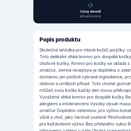
Ceny denně
aktualizované
Popis produktu
Skutečná lahůdka pro mlsné kočičí jazýčky: ca
Toto delikátní vlhké krmivo pro dospělé kočky 
chuťové buňky. Krmivo pro kočky se skládá z 
omáčce. Jemná receptura je doplněna o zeleni
dostanou jen pečlivě vybrané ingredience, pr
obilovin a umělých přísad. Toto chutné gurmán
můžeš svou kočku každý den znovu překvapit.
Vyvážené vlhké krmivo pro dospělé kočky Bez
alergiemi a intolerancemi Vysoký obsah masa: 
omáčce Doplněno zeleninou: pro výživu bohato
vůně a chuť, jako čerstvě uvařené Plnohodn
pro každodenní výživu Bez přidaného cukru B
připraveno: vařeno v páře Chutná rozmanitost: