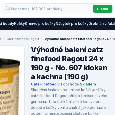
Hledat
sí boudy
Kočky
Krmivo pro kočky
Nábytek pro kočky
Drobná zvířata
d
Catz finefood Ragout
Výhodné balení catz finefood Ragout 24 x 1
Výhodné balení catz
finefood Ragout 24 x
190 g - No. 607 klokan
a kachna (190 g)
Catz Finefood
·
v 1 obchodě
·
Skladem
Skutečná lahůdka pro mlsné kočičí jazýčky:
catz finefood Ragout přiláká k misce i tvého
gurmána. Toto delikátní vlhké krmivo pro
dospělé kočky voní a chutná jako domácí a
potěší i ty nejnáročnější chuťové buňky.