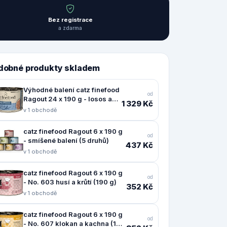
Bez registrace
a zdarma
dobné produkty skladem
Výhodné balení catz finefood
od
Ragout 24 x 190 g - losos a
1 329 Kč
divoká kachna
v 1 obchodě
catz finefood Ragout 6 x 190 g
od
- smíšené balení (5 druhů)
437 Kč
v 1 obchodě
catz finefood Ragout 6 x 190 g
od
- No. 603 husí a krůtí (190 g)
352 Kč
v 1 obchodě
catz finefood Ragout 6 x 190 g
od
- No. 607 klokan a kachna (190