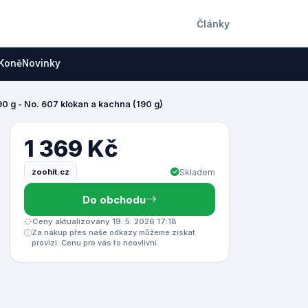
Články
Koně
Novinky
90 g - No. 607 klokan a kachna (190 g)
1 369 Kč
zoohit.cz
Skladem
Do obchodu
Ceny aktualizovány 19. 5. 2026 17:18
Za nákup přes naše odkazy můžeme získat
provizi. Cenu pro vás to neovlivní.