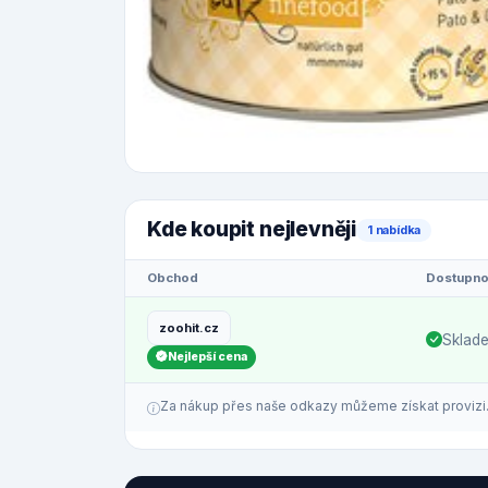
Kde koupit nejlevněji
1 nabídka
Obchod
Dostupno
zoohit.cz
Sklad
Nejlepší cena
Za nákup přes naše odkazy můžeme získat provizi. C