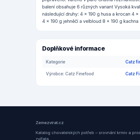
balení obsahuje 6 různých variant Vysoká kva
následující druhy: 4 x 190 g husa a krocan 4 
4 x 190 g jehněčí a velbloud 8 x 190 g kachna
Doplňkové informace
Kategorie
Catz f
Výrobce: Catz Finefood
Catz F
Zemezvirat.cz
Katalog chovatelských potřeb – srovnání krmiv a pro
zvířata