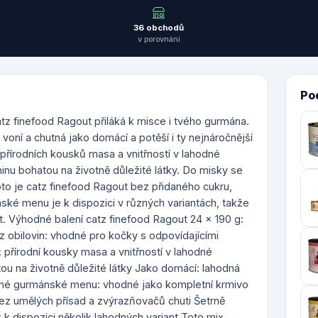
36 obchodů
v porovnání
Po
tz finefood Ragout přiláká k misce i tvého gurmána.
voní a chutná jako domácí a potěší i ty nejnáročnější
přírodních kousků masa a vnitřností v lahodné
nu bohatou na životně důležité látky. Do misky se
oto je catz finefood Ragout bez přidaného cukru,
ské menu je k dispozici v různých variantách, takže
 Výhodné balení catz finefood Ragout 24 x 190 g:
 obilovin: vhodné pro kočky s odpovídajícími
přírodní kousky masa a vnitřností v lahodné
u na životně důležité látky Jako domácí: lahodná
otné gurmánské menu: vhodné jako kompletní krmivo
ez umělých přísad a zvýrazňovačů chuti Šetrně
 k dispozici několik lahodných variant Toto mix