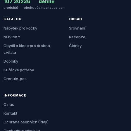
107 302
36
denně
produktů
obchodů
aktualizace cen
KATALOG
OBSAH
Nábytek pro kočky
Srovnání
NOVINKY
Recenze
Obydlí a klece pro drobná
Články
zvířata
Doplňky
Kuřácké potřeby
Granule-pes
INFORMACE
O nás
Kontakt
Ochrana osobních údajů
Obchodní podmínky