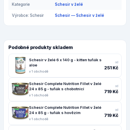
Kategorie
Schesir v želé
Výrobce: Schesir
Schesir — Schesir v želé
Podobné produkty skladem
Schesir v želé 6 x 140 g - kitten tuňák s
od
aloe
251 Kč
v 1 obchodě
Schesir Complete Nutrition Fillet v želé
od
24 x 85 g - tuňák s chobotnicí
719 Kč
v 1 obchodě
Schesir Complete Nutrition Fillet v želé
od
24 x 85 g - tuňák s hovězím
719 Kč
v 1 obchodě