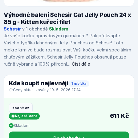
Výhodné balení Schesir Cat Jelly Pouch 24 x
85 g - Kitten kuřecí filet
Schesir
·
v 1 obchodě
·
Skladem
Je vaše kočka opravdovým gurmánem? Pak překvapte
Vašeho tygříka lahodnými Jelly Pouches od Schesir! Toto
mokré krmivo bude rozmazlovat Vaši kočku velmi speciálním
chuťovým zážitkem. Schesir Jelly Pouches obsahují pouze
ručně vybrané a 100% přírodní...
Číst dále
Kde koupit nejlevněji
1 nabídka
Ceny aktualizovány 19. 5. 2026 17:14
zoohit.cz
611 Kč
Nejlepší cena
Skladem