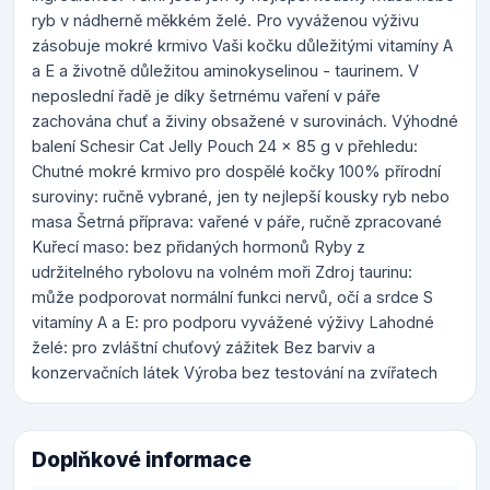
ryb v nádherně měkkém želé. Pro vyváženou výživu
zásobuje mokré krmivo Vaši kočku důležitými vitamíny A
a E a životně důležitou aminokyselinou - taurinem. V
neposlední řadě je díky šetrnému vaření v páře
zachována chuť a živiny obsažené v surovinách. Výhodné
balení Schesir Cat Jelly Pouch 24 x 85 g v přehledu:
Chutné mokré krmivo pro dospělé kočky 100% přírodní
suroviny: ručně vybrané, jen ty nejlepší kousky ryb nebo
masa Šetrná příprava: vařené v páře, ručně zpracované
Kuřecí maso: bez přidaných hormonů Ryby z
udržitelného rybolovu na volném moři Zdroj taurinu:
může podporovat normální funkci nervů, očí a srdce S
vitamíny A a E: pro podporu vyvážené výživy Lahodné
želé: pro zvláštní chuťový zážitek Bez barviv a
konzervačních látek Výroba bez testování na zvířatech
Doplňkové informace