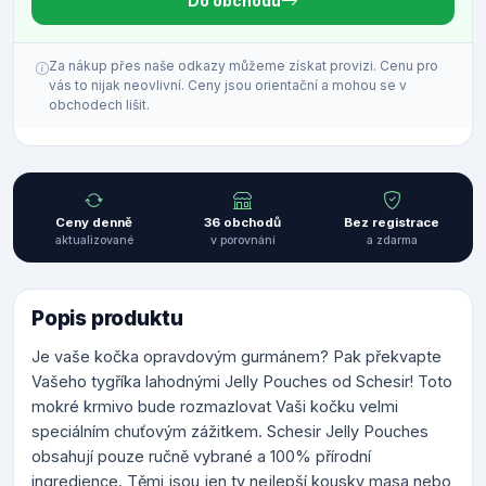
Do obchodu
Za nákup přes naše odkazy můžeme získat provizi. Cenu pro
vás to nijak neovlivní. Ceny jsou orientační a mohou se v
obchodech lišit.
Ceny denně
36 obchodů
Bez registrace
aktualizované
v porovnání
a zdarma
Popis produktu
Je vaše kočka opravdovým gurmánem? Pak překvapte
Vašeho tygříka lahodnými Jelly Pouches od Schesir! Toto
mokré krmivo bude rozmazlovat Vaši kočku velmi
speciálním chuťovým zážitkem. Schesir Jelly Pouches
obsahují pouze ručně vybrané a 100% přírodní
ingredience. Těmi jsou jen ty nejlepší kousky masa nebo