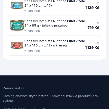
Schesir Complete Nutrition Fillet v želé
od
24 x 140 g - tuňák
1 139 Kč
v 1 obchodě
Schesir Complete Nutrition Fillet v želé
od
24 x 85 g - tuňák s pražmou
719 Kč
v 1 obchodě
Schesir Complete Nutrition Fillet v želé
od
24 x 140 g - tuňák s krevetami
1 139 Kč
v 1 obchodě
Zemezvirat.cz
Katalog chovatelských potřeb – srovnání krmiv a produktů pro
zvířata