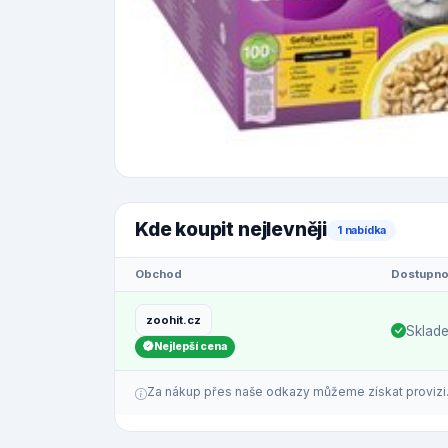
Kde koupit nejlevněji
1 nabídka
Obchod
Dostupno
zoohit.cz
Sklad
Nejlepší cena
Za nákup přes naše odkazy můžeme získat provizi. C