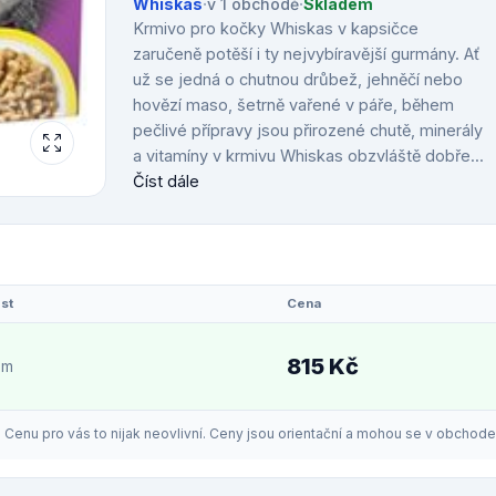
Whiskas
·
v 1 obchodě
·
Skladem
Krmivo pro kočky Whiskas v kapsičce
zaručeně potěší i ty nejvybíravější gurmány. Ať
už se jedná o chutnou drůbež, jehněčí nebo
hovězí maso, šetrně vařené v páře, během
pečlivé přípravy jsou přirozené chutě, minerály
a vitamíny v krmivu Whiskas obzvláště dobře...
Číst dále
st
Cena
815 Kč
em
enu pro vás to nijak neovlivní. Ceny jsou orientační a mohou se v obchodech