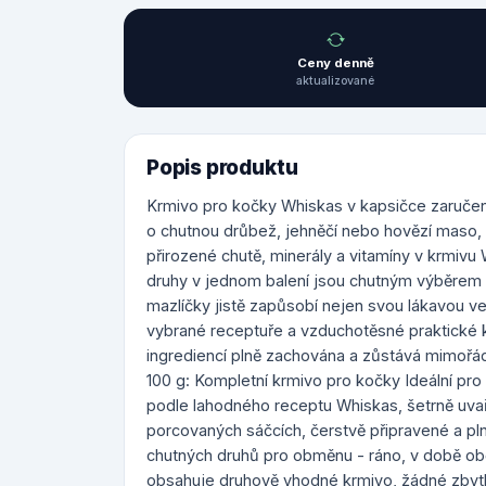
Ceny denně
aktualizované
Popis produktu
Krmivo pro kočky Whiskas v kapsičce zaručeně 
o chutnou drůbež, jehněčí nebo hovězí maso, 
přirozené chutě, minerály a vitamíny v krmivu
druhy v jednom balení jsou chutným výběre
mazlíčky jistě zapůsobí nejen svou lákavou ve
vybrané receptuře a vzduchotěsné praktické 
ingrediencí plně zachována a zůstává mimořád
100 g: Kompletní krmivo pro kočky Ideální pro
podle lahodného receptu Whiskas, šetrně uvař
porcovaných sáčcích, čerstvě připravené a pl
chutných druhů pro obměnu - ráno, v době o
obsahuje druhově vhodné krmivo, žádné zbytky