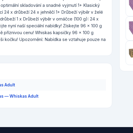
o optimální skladování a snadné vyjmutí 1+ Klasický
í 24 x drůbeží 24 x jehněčí 1+ Drůbeží výběr v želé
x drůbeží 1 x Drůbeží výběr v omáčce (100 g): 24 x
ijte nyní naší speciální nabídky! Získejte 96 x 100 g
ě příznivou cenu! Whiskas kapsičky 96 x 100 g
aši kočku! Upozornění: Nabídka se vztahuje pouze na
s Adult
s — Whiskas Adult