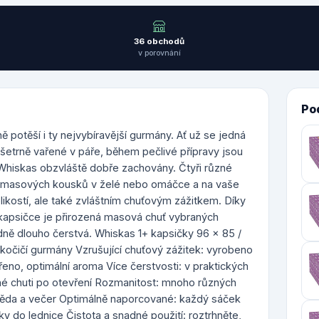
36 obchodů
v porovnání
Po
potěší i ty nejvybíravější gurmány. Ať už se jedná
šetrně vařené v páře, během pečlivé přípravy jsou
 Whiskas obzvláště dobře zachovány. Čtyři různé
m masových kousků v želé nebo omáčce a na vaše
likostí, ale také zvláštním chuťovým zážitkem. Díky
kapsičce je přirozená masová chuť vybraných
ně dlouho čerstvá. Whiskas 1+ kapsičky 96 x 85 /
 kočičí gurmány Vzrušující chuťový zážitek: vyrobeno
eno, optimální aroma Více čerstvosti: v praktických
né chuti po otevření Rozmanitost: mnoho různých
běda a večer Optimálně naporcované: každý sáček
 do lednice Čistota a snadné použití: roztrhněte,