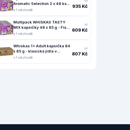
od
Aromatic Selection 2 x 48 ks
935 Kč
(96 x 85 g) - míchané balení v
v 1 obchodě
omáčce
Multipack WHISKAS TASTY
od
MIX kapsičky 48 x 85 g - Fish
609 Kč
of the Day v omáčce
v 1 obchodě
Whiskas 1+ Adult kapsička 84
od
x 85 g - klasická jídla v
807 Kč
omáčce
v 1 obchodě