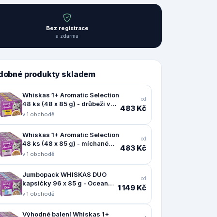
Bez registrace
a zdarma
dobné produkty skladem
Whiskas 1+ Aromatic Selection
od
48 ks (48 x 85 g) - drůbeží v
483 Kč
omáčce
v 1 obchodě
Whiskas 1+ Aromatic Selection
od
48 ks (48 x 85 g) - míchané
483 Kč
balení v omáčce
v 1 obchodě
Jumbopack WHISKAS DUO
od
kapsičky 96 x 85 g - Ocean
1 149 Kč
Delights v želé
v 1 obchodě
Výhodné balení Whiskas 1+