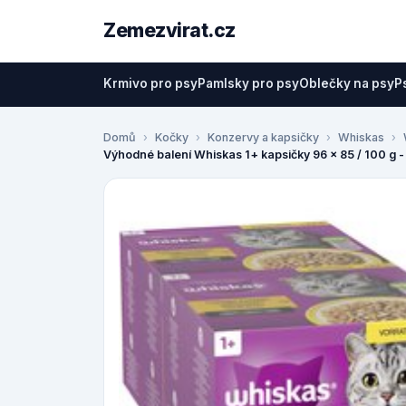
Zemezvirat.cz
Krmivo pro psy
Pamlsky pro psy
Oblečky na psy
P
Domů
Kočky
Konzervy a kapsičky
Whiskas
Výhodné balení Whiskas 1+ kapsičky 96 x 85 / 100 g -