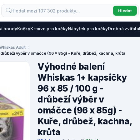
Hledat
sí boudy
Kočky
Krmivo pro kočky
Nábytek pro kočky
Drobná zvířata
Whiskas Adult
 drůbeží výběr v omáčce (96 x 85g) - Kuře, drůbež, kachna, krůta
Výhodné balení
Whiskas 1+ kapsičky
96 x 85 / 100 g -
drůbeží výběr v
omáčce (96 x 85g) -
Kuře, drůbež, kachna,
krůta