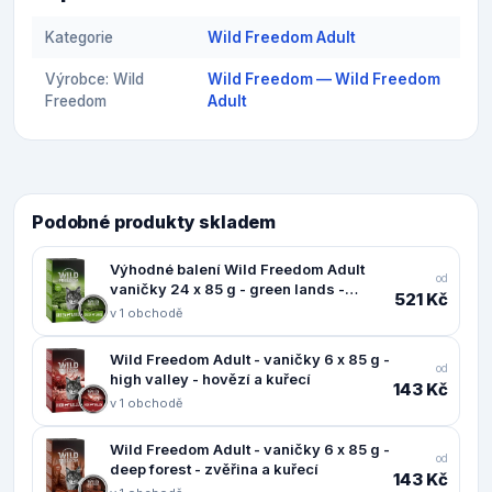
Kategorie
Wild Freedom Adult
Výrobce: Wild
Wild Freedom — Wild Freedom
Freedom
Adult
Podobné produkty skladem
Výhodné balení Wild Freedom Adult
od
vaničky 24 x 85 g - green lands -
521 Kč
jehněčí a kuřecí
v 1 obchodě
Wild Freedom Adult - vaničky 6 x 85 g -
od
high valley - hovězí a kuřecí
143 Kč
v 1 obchodě
Wild Freedom Adult - vaničky 6 x 85 g -
od
deep forest - zvěřina a kuřecí
143 Kč