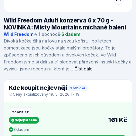
Wild Freedom Adult konzerva 6 x 70 g -
NOVINKA: Misty Mountains míchané balení
Wild Freedom
·
v 1 obchodě
·
Skladem
Divoká kočka číhá na lovu na svou kořist. I po letech
domestikace jsou kočky stále malými predátory. To je
způsobeno jejich původem u divokých koček. Ve Wild
Freedom jsme si dali za cíl sledovat přirozený instinkt kočky a
vyvinuli jsme recepturu, která je...
Číst dále
Kde koupit nejlevněji
1 nabídka
Ceny aktualizovány 19. 5. 2026 17:19
zoohit.cz
161 Kč
Nejlepší cena
Skladem