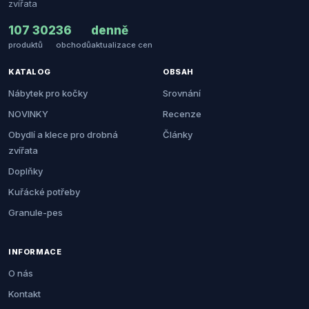
zvířata
107 302
36
denně
produktů
obchodů
aktualizace cen
KATALOG
OBSAH
Nábytek pro kočky
Srovnání
NOVINKY
Recenze
Obydlí a klece pro drobná
Články
zvířata
Doplňky
Kuřácké potřeby
Granule-pes
INFORMACE
O nás
Kontakt