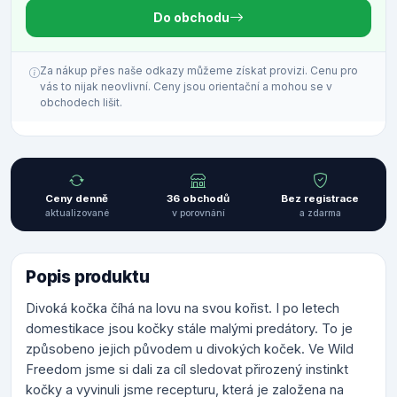
Do obchodu
Za nákup přes naše odkazy můžeme získat provizi. Cenu pro
vás to nijak neovlivní. Ceny jsou orientační a mohou se v
obchodech lišit.
Ceny denně
36 obchodů
Bez registrace
aktualizované
v porovnání
a zdarma
Popis produktu
Divoká kočka číhá na lovu na svou kořist. I po letech
domestikace jsou kočky stále malými predátory. To je
způsobeno jejich původem u divokých koček. Ve Wild
Freedom jsme si dali za cíl sledovat přirozený instinkt
kočky a vyvinuli jsme recepturu, která je založena na