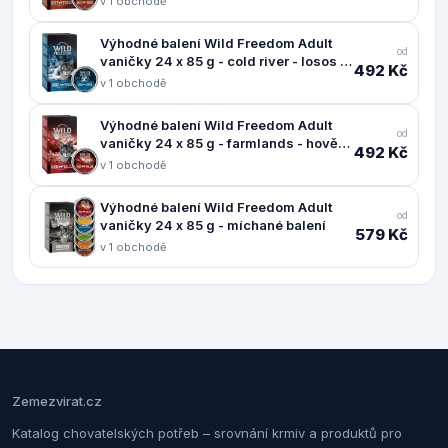
v 1 obchodě
Výhodné balení Wild Freedom Adult
od
vaničky 24 x 85 g - cold river - losos a
492 Kč
kuřecí
v 1 obchodě
Výhodné balení Wild Freedom Adult
od
vaničky 24 x 85 g - farmlands - hovězí
492 Kč
a kuřecí
v 1 obchodě
Výhodné balení Wild Freedom Adult
od
vaničky 24 x 85 g - míchané balení
579 Kč
v 1 obchodě
Zemezvirat.cz
Katalog chovatelských potřeb – srovnání krmiv a produktů pro