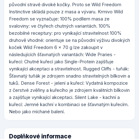
původní stravě divoké kočky. Proto se Wild Freedom
Instinctive skládá pouze z masa a vývaru. Krmivo Wild
Freedom se vyznačuje: 100% podílem masa ze
svaloviny: ve čtyřech chutných variantách. 100%
bezobilné receptury: pro vynikající stravitelnost 100%
druhově vhodné: orientuje se na původní výživu divokých
koček Wild Freedom 6 x 70 g lze zakoupit v
následujících šťavnatých variantách: Wide Praries -
kuřecí: Chutné kuřecí jako Single-Protein zajišťuje
vynikající akceptaci a stravitelnost. Rugged Cliffs - tuňák:
Šťavnatý tuňák je zdrojem snadno stravitelných bílkovin a
tuků. Dense Forest - jelení a kuřecí: Vydatná kompozice
z čerstvé zvěřiny a kuřecího je zdrojem kvalitních bílkovin
a zajišťuje vynikající akceptaci. Silent Lake - kachní a
kuřecí: Jemné kachní v kombinaci se šťavnatým kuřecím.
Nebo jako míchané balení.
Doplňkové informace